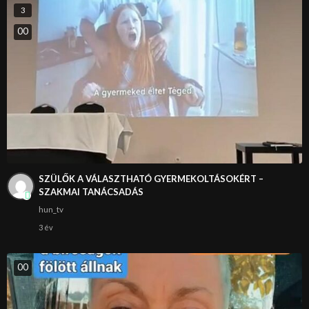
3
0
0
SZÜLŐK A VÁLASZTHATÓ GYERMEKOLTÁSOKÉRT –
SZAKMAI TANÁCSADÁS
hun_tv
3 év
0
0