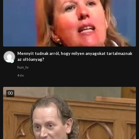
Mennyit tudnak arról, hogy milyen anyagokat tartalmaznak
az oltóanyag?
hun_tv
4 év
0
0