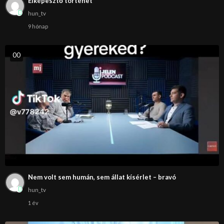
Elképesztő történet
hun_tv
9 hónap
0
0
Nem volt sem humán, sem állat kísérlet – bravó
hun_tv
1 év