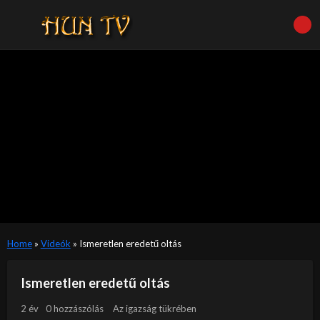
Home
»
Videók
»
Ismeretlen eredetű oltás
Ismeretlen eredetű oltás
2 év
0 hozzászólás
Az igazság tükrében