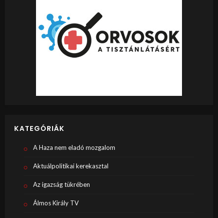
KATEGÓRIÁK
A Haza nem eladó mozgalom
Aktuálpolitikai kerekasztal
Az igazság tükrében
Álmos Király TV