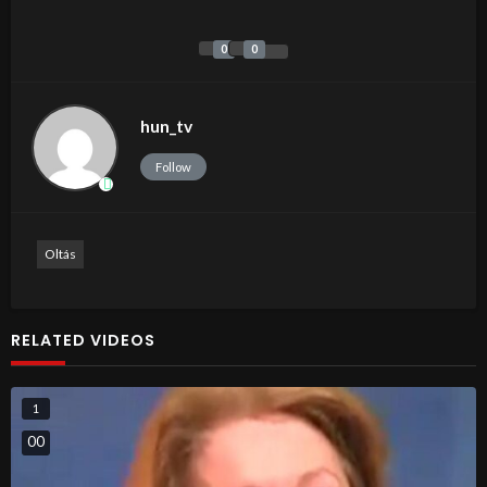
0
0
hun_tv
Follow
Oltás
RELATED VIDEOS
1
0
0