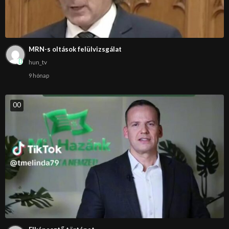
MRN-s oltások felülvizsgálat
hun_tv
9 hónap
0
0