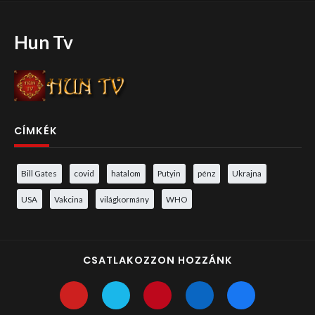
Hun Tv
CÍMKÉK
Bill Gates
covid
hatalom
Putyin
pénz
Ukrajna
USA
Vakcina
világkormány
WHO
CSATLAKOZZON HOZZÁNK