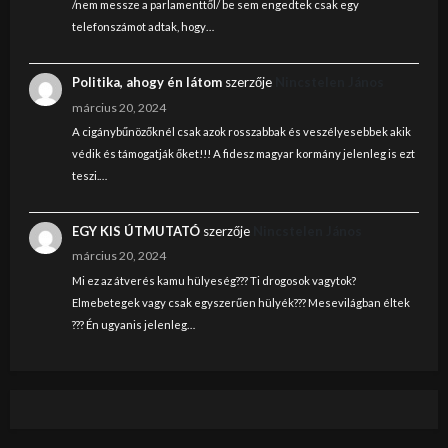
/nem messze a parlamenttől/ be sem engedtek csak egy
telefonszámot adtak, hogy…
Politika, ahogy én látom
szerzője
Nincstelen János
március 20, 2024
A cigánybűnözőknél csak azok rosszabbak és veszélyesebbek akik
védik és támogatják őket!!! A fidesz magyar kormány jelenleg is ezt
teszi.…
EGY KIS ÚTMUTATÓ
szerzője
Nincstelen János
március 20, 2024
Mi ez az átverés kamu hülyeség??? Ti drogosok vagytok?
Elmebetegek vagy csak egyszerűen hülyék??? Mesevilágban éltek
??? Én ugyanis jelenleg…