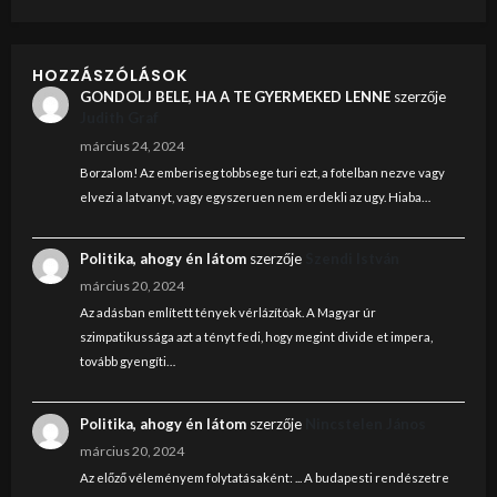
HOZZÁSZÓLÁSOK
GONDOLJ BELE, HA A TE GYERMEKED LENNE
szerzője
Judith Graf
március 24, 2024
Borzalom! Az emberiseg tobbsege turi ezt, a fotelban nezve vagy
elvezi a latvanyt, vagy egyszeruen nem erdekli az ugy. Hiaba…
Politika, ahogy én látom
szerzője
Szendi István
március 20, 2024
Az adásban említett tények vérlázítóak. A Magyar úr
szimpatikussága azt a tényt fedi, hogy megint divide et impera,
tovább gyengíti…
Politika, ahogy én látom
szerzője
Nincstelen János
március 20, 2024
Az előző véleményem folytatásaként: ... A budapesti rendészetre