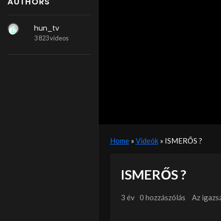
AUTHORS
hun_tv
3 823 videos
Home
»
Videók
»
ISMERŐS ?
ISMERŐS ?
3 év
0 hozzászólás
Az igazs