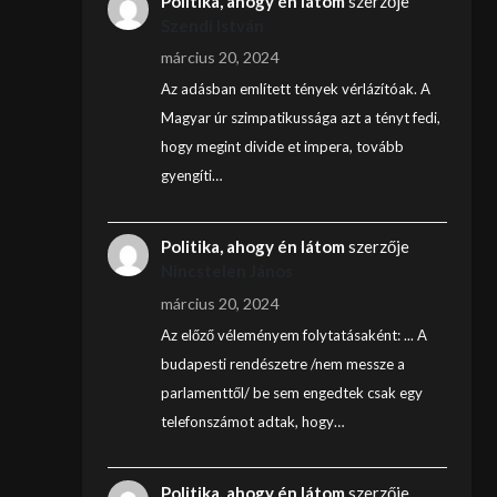
Politika, ahogy én látom
szerzője
Szendi István
március 20, 2024
Az adásban említett tények vérlázítóak. A
Magyar úr szimpatikussága azt a tényt fedi,
hogy megint divide et impera, tovább
gyengíti…
Politika, ahogy én látom
szerzője
Nincstelen János
március 20, 2024
Az előző véleményem folytatásaként: ... A
budapesti rendészetre /nem messze a
parlamenttől/ be sem engedtek csak egy
telefonszámot adtak, hogy…
Politika, ahogy én látom
szerzője