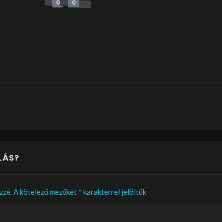
0
0
LÁS?
zzé.
A kötelező mezőket
*
karakterrel jelöltük