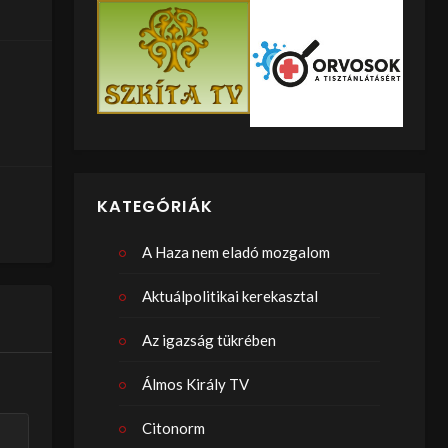
KATEGÓRIÁK
A Haza nem eladó mozgalom
Aktuálpolitikai kerekasztal
Az igazság tükrében
Álmos Király TV
Citonorm