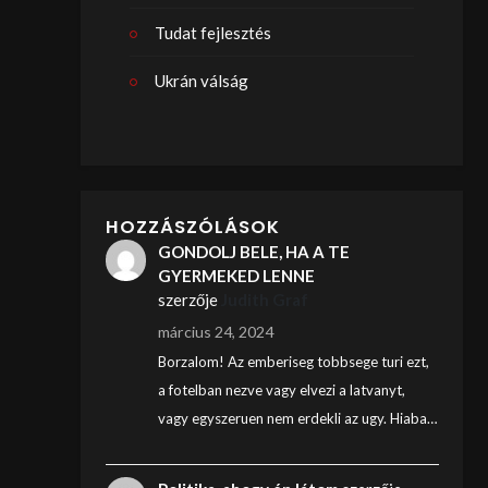
Tudat fejlesztés
Ukrán válság
HOZZÁSZÓLÁSOK
GONDOLJ BELE, HA A TE
GYERMEKED LENNE
szerzője
Judith Graf
március 24, 2024
Borzalom! Az emberiseg tobbsege turi ezt,
a fotelban nezve vagy elvezi a latvanyt,
vagy egyszeruen nem erdekli az ugy. Hiaba…