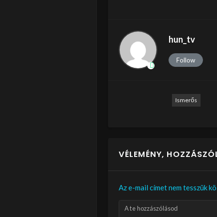
hun_tv
Follow
Ismerős
VÉLEMÉNY, HOZZÁSZÓ
Az e-mail címet nem tesszük kö
A te hozzászólásod