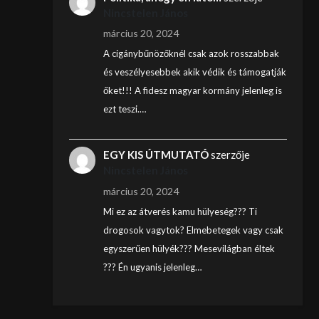
Nincstelen János
március 20, 2024
A cigánybűnözőknél csak azok rosszabbak
és veszélyesebbek akik védik és támogatják
őket!!! A fidesz magyar kormány jelenleg is
ezt teszi.…
EGY KIS ÚTMUTATÓ
szerzője
Nincstelen János
március 20, 2024
Mi ez az átverés kamu hülyeség??? Ti
drogosok vagytok? Elmebetegek vagy csak
egyszerűen hülyék??? Mesevilágban éltek
??? Én ugyanis jelenleg…