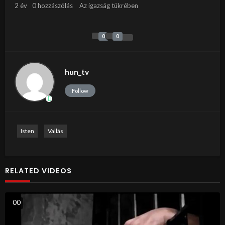
2 év
0 hozzászólás
Az igazság tükrében
0
0
hun_tv
Follow
Isten
Vallás
RELATED VIDEOS
0
0