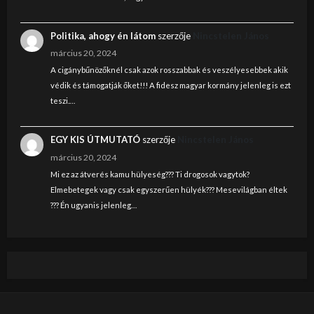
Politika, ahogy én látom
szerzője
Nincstelen János
március 20, 2024
A cigánybűnözőknél csak azok rosszabbak és veszélyesebbek akik
védik és támogatják őket!!! A fidesz magyar kormány jelenleg is ezt
teszi.…
EGY KIS ÚTMUTATÓ
szerzője
Nincstelen János
március 20, 2024
Mi ez az átverés kamu hülyeség??? Ti drogosok vagytok?
Elmebetegek vagy csak egyszerűen hülyék??? Mesevilágban éltek
??? Én ugyanis jelenleg…