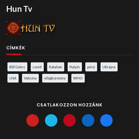
Hun Tv
CÍMKÉK
Bill Gates
covid
hatalom
Putyin
pénz
Ukrajna
USA
Vakcina
világkormány
WHO
CSATLAKOZZON HOZZÁNK