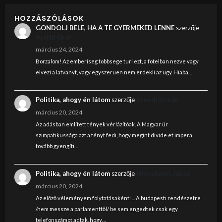
HOZZÁSZÓLÁSOK
GONDOLJ BELE, HA A TE GYERMEKED LENNE
szerzője
Judith Graf
március 24, 2024
Borzalom! Az emberiseg tobbsege turi ezt, a fotelban nezve vagy
elvezi a latvanyt, vagy egyszeruen nem erdekli az ugy. Hiaba…
Politika, ahogy én látom
szerzője
Szendi István
március 20, 2024
Az adásban említett tények vérlázítóak. A Magyar úr
szimpatikussága azt a tényt fedi, hogy megint divide et impera,
tovább gyengíti…
Politika, ahogy én látom
szerzője
Nincstelen János
március 20, 2024
Az előző véleményem folytatásaként: ... A budapesti rendészetre
/nem messze a parlamenttől/ be sem engedtek csak egy
telefonszámot adtak, hogy…