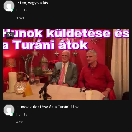
Isten, vagy vallás
hun_tv
1 hét
0
0
Hunok küldetése és a Turáni átok
hun_tv
4 év