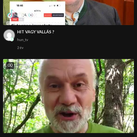
HIT VAGY VALLÁS ?
hun_tv
2 év
0
0