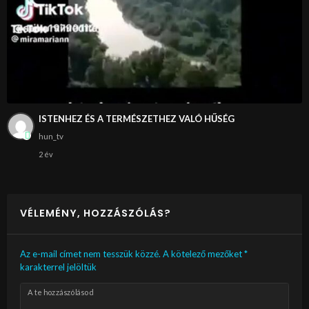
ISTENHEZ ÉS A TERMÉSZETHEZ VALÓ HŰSÉG
hun_tv
2 év
VÉLEMÉNY, HOZZÁSZÓLÁS?
Az e-mail címet nem tesszük közzé.
A kötelező mezőket
*
karakterrel jelöltük
A te hozzászólásod