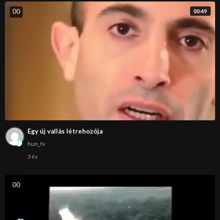
0
0
00:49
Egy új vallás létrehozója
hun_tv
3 év
0
0