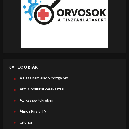
KATEGÓRIÁK
A Haza nem eladó mozgalom
Aktuálpolitikai kerekasztal
Az igazság tükrében
Álmos Király TV
Citonorm