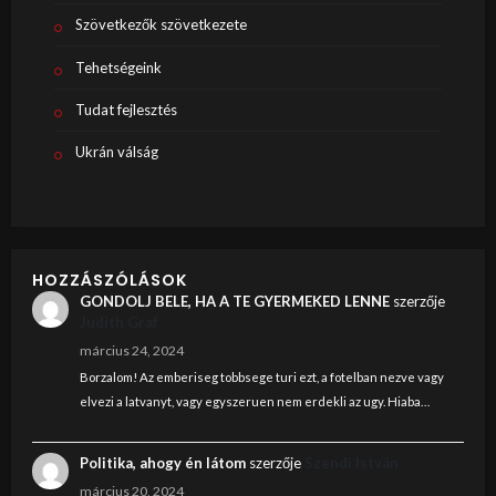
Szövetkezők szövetkezete
Tehetségeink
Tudat fejlesztés
Ukrán válság
HOZZÁSZÓLÁSOK
GONDOLJ BELE, HA A TE GYERMEKED LENNE
szerzője
Judith Graf
március 24, 2024
Borzalom! Az emberiseg tobbsege turi ezt, a fotelban nezve vagy
elvezi a latvanyt, vagy egyszeruen nem erdekli az ugy. Hiaba…
Politika, ahogy én látom
szerzője
Szendi István
március 20, 2024