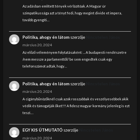
Az adásban említett tények vérlázítóak. A Magyar úr
szimpatikussága azt a tényt fedi, hogy megint divide et impera,
tovább gyengíti…
Politika, ahogy én látom
szerzője
Nincstelen János
március 20, 2024
Az előző véleményem folytatásaként: ... A budapesti rendészetre
/nem messze a parlamenttől/ be sem engedtek csak egy
telefonszámot adtak, hogy…
Politika, ahogy én látom
szerzője
Nincstelen János
március 20, 2024
A cigánybűnözőknél csak azok rosszabbak és veszélyesebbek akik
védik és támogatják őket!!! A fidesz magyar kormány jelenleg is ezt
teszi.…
EGY KIS ÚTMUTATÓ
szerzője
Nincstelen János
március 20, 2024