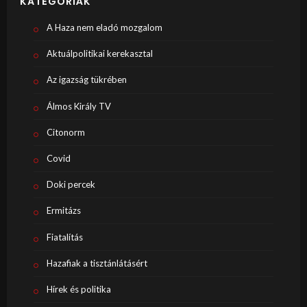
KATEGÓRIÁK
A Haza nem eladó mozgalom
Aktuálpolitikai kerekasztal
Az igazság tükrében
Álmos Király TV
Citonorm
Covid
Doki percek
Ermitázs
Fiatalítás
Hazafiak a tisztánlátásért
Hírek és politika