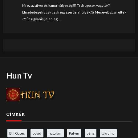
Mi ez az átverés kamu hülyeség??? Ti drogosok vagytok?
Elmebetegek vagy csak egyszerűen hülyék??? Mesevilágban éltek
??? Én ugyanis jelenleg…
Hun Tv
CÍMKÉK
Bill Gates
covid
hatalom
Putyin
pénz
Ukrajna