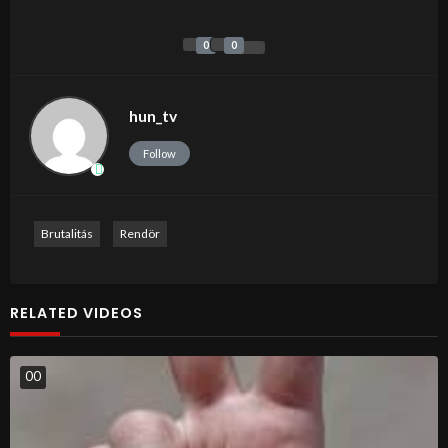
0
0
hun_tv
Follow
Brutalitás
Rendör
RELATED VIDEOS
0
0