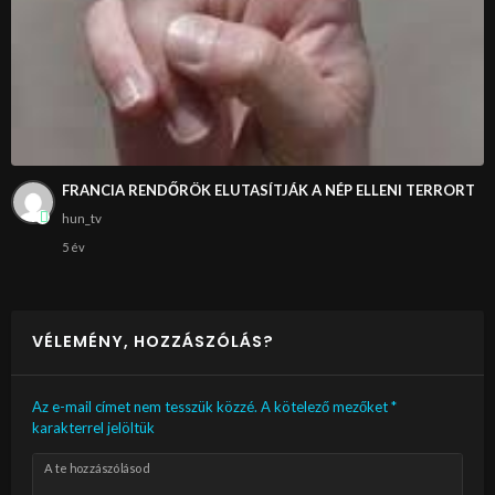
FRANCIA RENDŐRÖK ELUTASÍTJÁK A NÉP ELLENI TERRORT
hun_tv
5 év
VÉLEMÉNY, HOZZÁSZÓLÁS?
Az e-mail címet nem tesszük közzé.
A kötelező mezőket
*
karakterrel jelöltük
A te hozzászólásod