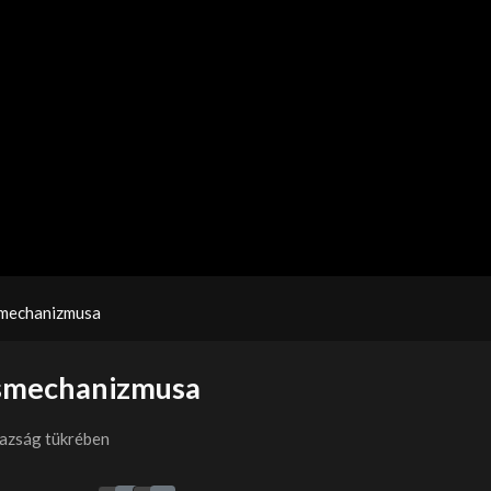
smechanizmusa
ásmechanizmusa
gazság tükrében