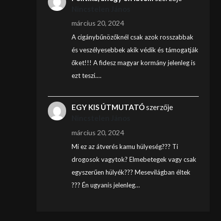
Nincstelen János
március 20, 2024
A cigánybűnözőknél csak azok rosszabbak
és veszélyesebbek akik védik és támogatják
őket!!! A fidesz magyar kormány jelenleg is
ezt teszi.…
EGY KIS ÚTMUTATÓ
szerzője
Nincstelen János
március 20, 2024
Mi ez az átverés kamu hülyeség??? Ti
drogosok vagytok? Elmebetegek vagy csak
egyszerűen hülyék??? Mesevilágban éltek
??? Én ugyanis jelenleg…