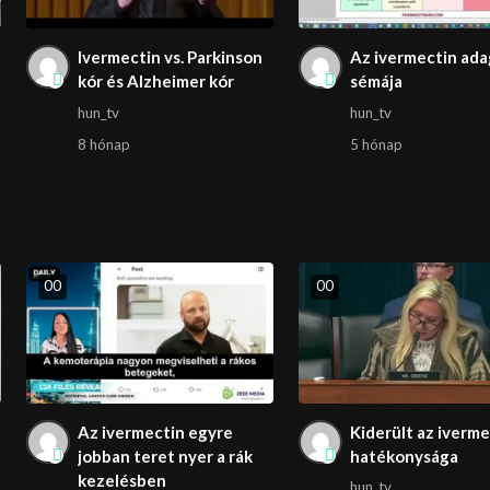
Ivermectin vs. Parkinson
Az ivermectin ada
kór és Alzheimer kór
sémája
hun_tv
hun_tv
8 hónap
5 hónap
0
0
0
0
Az ivermectin egyre
Kiderült az iverm
jobban teret nyer a rák
hatékonysága
kezelésben
hun_tv