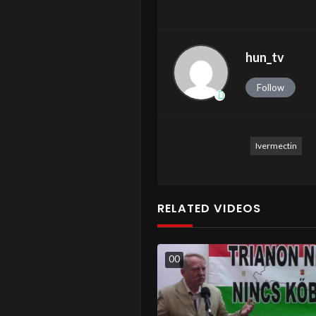
hun_tv
Follow
Ivermectin
RELATED VIDEOS
0
0