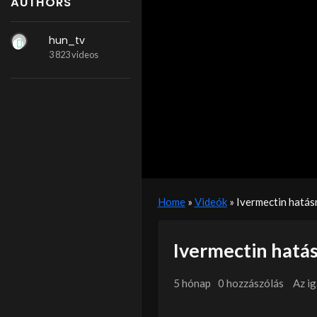
AUTHORS
hun_tv
3 823 videos
Home
»
Videók
»
Ivermectin hatá
Ivermectin hat
5 hónap
0 hozzászólás
Az i