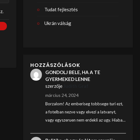
Tudat fejlesztés
z.
Ukrán válság
HOZZÁSZÓLÁSOK
GONDOLJ BELE, HA A TE
GYERMEKED LENNE
szerzője
Judith Graf
március 24, 2024
Borzalom! Az emberiseg tobbsege turi ezt,
a fotelban nezve vagy elvezi a latvanyt,
vagy egyszeruen nem erdekli az ugy. Hiaba…