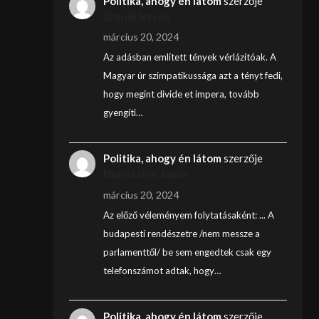
Politika, ahogy én látom
szerzője
Szendi István
március 20, 2024
Az adásban említett tények vérlázítóak. A
Magyar úr szimpatikussága azt a tényt fedi,
hogy megint divide et impera, tovább
gyengíti…
Politika, ahogy én látom
szerzője
Nincstelen János
március 20, 2024
Az előző véleményem folytatásaként: ... A
budapesti rendészetre /nem messze a
parlamenttől/ be sem engedtek csak egy
telefonszámot adtak, hogy…
Politika, ahogy én látom
szerzője