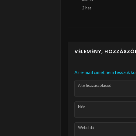
2 hét
VÉLEMÉNY, HOZZÁSZÓ
Az e-mail címet nem tesszük kö
A te hozzászólásod
Név
Weboldal