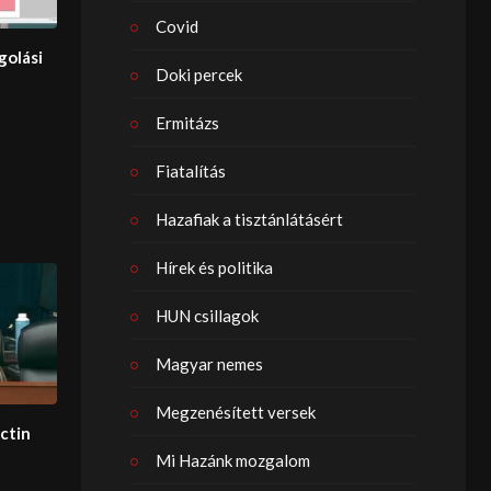
Covid
golási
Doki percek
Ermitázs
Fiatalítás
Hazafiak a tisztánlátásért
Hírek és politika
HUN csillagok
Magyar nemes
Megzenésített versek
ectin
Mi Hazánk mozgalom