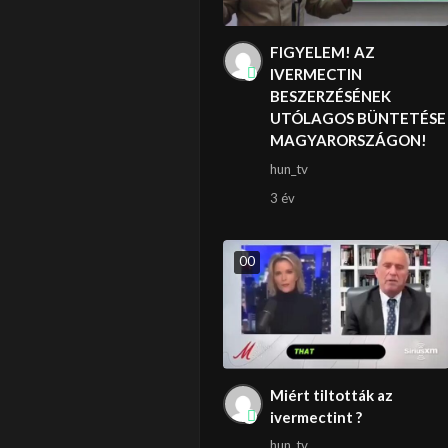
FIGYELEM! AZ
IVERMECTIN
BESZERZÉSÉNEK
UTÓLAGOS BÜNTETÉSE
MAGYARORSZÁGON!
hun_tv
3 év
0
0
Miért tiltották az
ivermectint ?
hun_tv