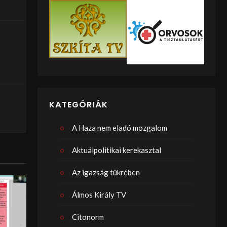
KATEGÓRIÁK
A Haza nem eladó mozgalom
Aktuálpolitikai kerekasztal
Az igazság tükrében
Álmos Király TV
Citonorm