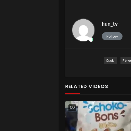
hun_tv
Follow
Csoki
Fére
RELATED VIDEOS
0
0