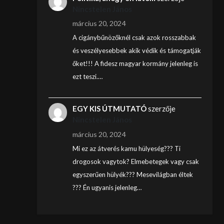
Nincstelen János
március 20, 2024
A cigánybűnözőknél csak azok rosszabbak
és veszélyesebbek akik védik és támogatják
őket!!! A fidesz magyar kormány jelenleg is
ezt teszi.…
EGY KIS ÚTMUTATÓ
szerzője
Nincstelen János
március 20, 2024
Mi ez az átverés kamu hülyeség??? Ti
drogosok vagytok? Elmebetegek vagy csak
egyszerűen hülyék??? Mesevilágban éltek
??? Én ugyanis jelenleg…