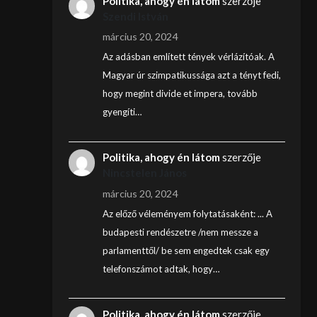
Politika, ahogy én látom
szerzője
Szendi István
március 20, 2024
Az adásban említett tények vérlázítóak. A
Magyar úr szimpatikussága azt a tényt fedi,
hogy megint divide et impera, tovább
gyengíti…
Politika, ahogy én látom
szerzője
Nincstelen János
március 20, 2024
Az előző véleményem folytatásaként: ... A
budapesti rendészetre /nem messze a
parlamenttől/ be sem engedtek csak egy
telefonszámot adtak, hogy…
Politika, ahogy én látom
szerzője