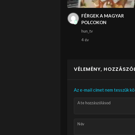
FÉRGEK A MAGYAR
POLCOKON
hun_tv
4 év
VÉLEMÉNY, HOZZÁSZÓ
Az e-mail címet nem tesszük kö
A te hozzászólásod
Név