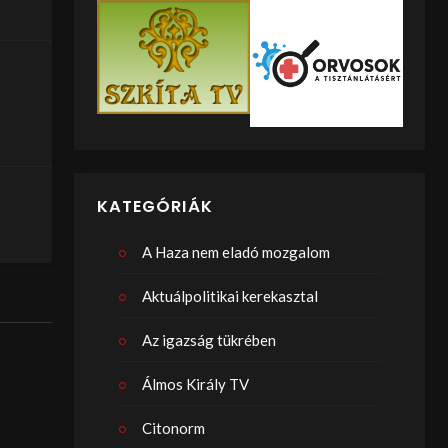
KATEGÓRIÁK
A Haza nem eladó mozgalom
Aktuálpolitikai kerekasztal
Az igazság tükrében
Álmos Király TV
Citonorm