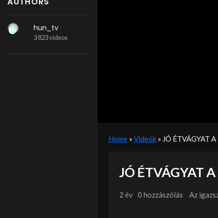
AUTHORS
hun_tv
3 823 videos
Home
»
Videók
»
JÓ ÉTVÁGYAT A
JÓ ÉTVÁGYAT A
2 év
0 hozzászólás
Az igazs