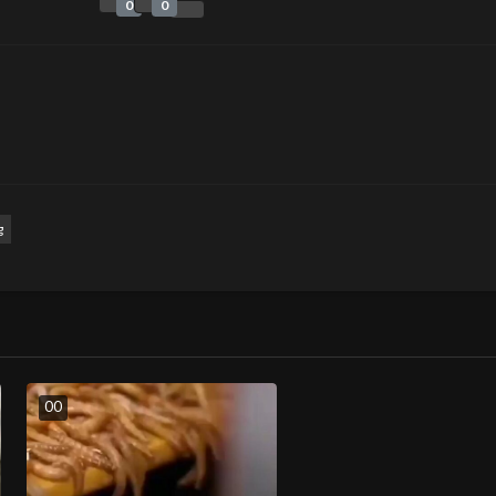
0
0
g
0
0