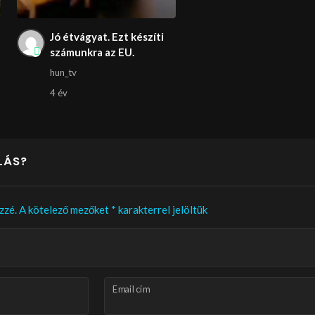
Jó étvágyat. Ezt készíti
számunkra az EU.
hun_tv
4 év
LÁS?
zzé.
A kötelező mezőket
*
karakterrel jelöltük
Email cím