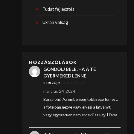
Tudat fejlesztés
Ukrán válság
HOZZÁSZÓLÁSOK
GONDOLJ BELE, HA A TE
GYERMEKED LENNE
szerzője
Judith Graf
március 24, 2024
Borzalom! Az emberiseg tobbsege turi ezt,
a fotelban nezve vagy elvezi a latvanyt,
vagy egyszeruen nem erdekli az ugy. Hiaba…