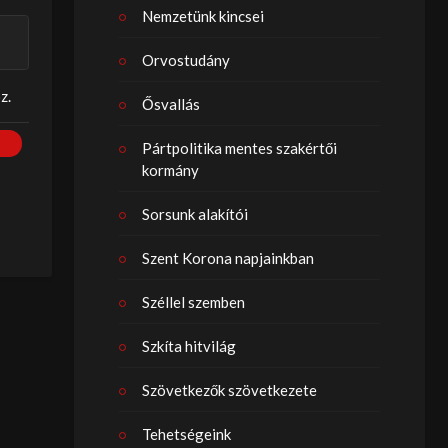
Nemzetünk kincsei
Orvostudány
z.
Ősvallás
Pártpolitika mentes szakértői
kormány
Sorsunk alakítói
Szent Korona napjainkban
Széllel szemben
Szkíta hitvilág
Szövetkezők szövetkezete
Tehetségeink