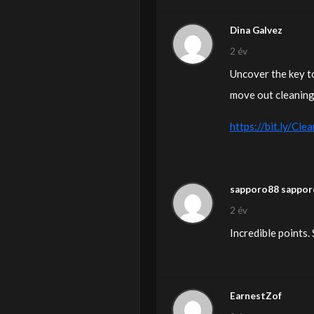
Dina Galvez
2 év
Uncover the key to
move out cleaning 
https://bit.ly/Cle
sapporo88 sapporo
2 év
Incredible points.
EarnestZof