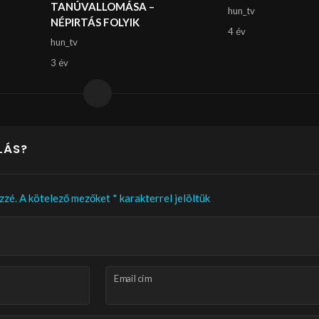
TANÚVALLOMÁSA –
hun_tv
NÉPIRTÁS FOLYIK
4 év
hun_tv
3 év
LÁS?
zzé.
A kötelező mezőket
*
karakterrel jelöltük
Email cím