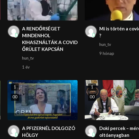
A RENDŐRSÉGET
Mi is történ a covi
MINDENHOL
?
KIHASZNÁLTÁK A COVID
hun_tv
ŐRÜLET KAPCSÁN
9 hónap
hun_tv
1 év
1
1
0
0
0
0
A PFIZERNÉL DOLGOZÓ
Doki percek – mér
HÖLGY
oltóanyagban