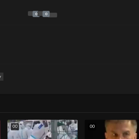
0
0
r
0
0
0
0