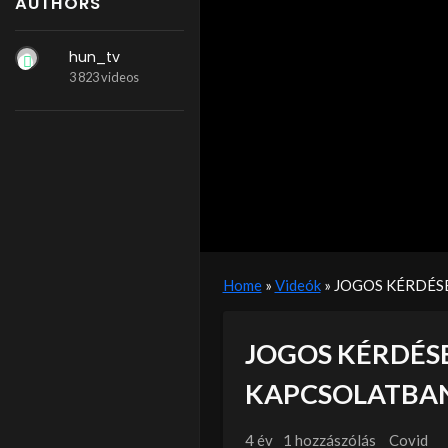
AUTHORS
hun_tv
3 823 videos
Home
»
Videók
»
JOGOS KÉRDÉS
JOGOS KÉRDÉSE
KAPCSOLATBA
4 év
1 hozzászólás
Covid