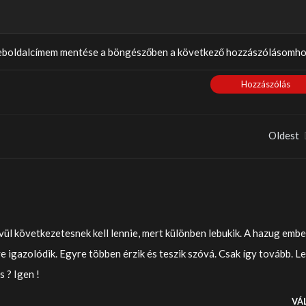
weboldalcímem mentése a böngészőben a következő hozzászólásomho
Hozzászólás
Oldest
vül következetesnek kell lennie, mert különben lebukik. A hazug embe
e igazolódik. Egyre többen érzik és teszik szóvá. Csak így tovább. L
s ? Igen !
VÁ