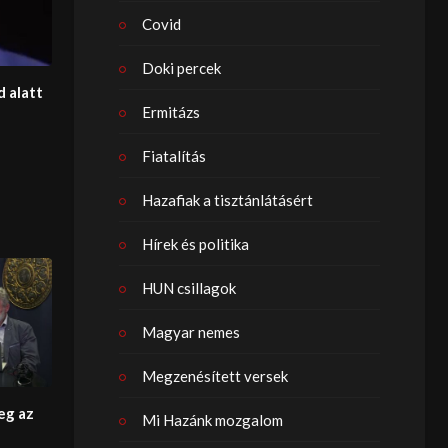
Covid
Doki percek
d alatt
Ermitázs
Fiatalítás
Hazafiak a tisztánlátásért
Hírek és politika
HUN csillagok
Magyar nemes
Megzenésített versek
eg az
Mi Hazánk mozgalom