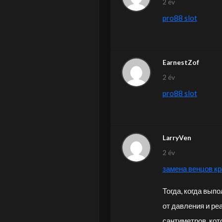
2 év
pro88 slot
EarnestZof
2 év
pro88 slot
LarryVen
2 év
замена венцов к
Тогда, когда вып
от давления и ре
сантиметров, ко