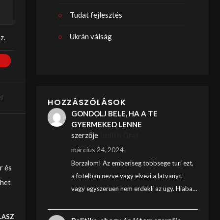
Tudat fejlesztés
Ukrán válság
z.
HOZZÁSZÓLÁSOK
GONDOLJ BELE, HA A TE
GYERMEKED LENNE
szerzője
Judith Graf
március 24, 2024
Borzalom! Az emberiseg tobbsege turi ezt,
r és
a fotelban nezve vagy elvezi a latvanyt,
ehet
vagy egyszeruen nem erdekli az ugy. Hiaba…
LASZ