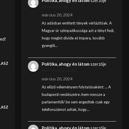
Politika, ahogy én látom
szerzője
Szendi István
március 20, 2024
Az adásban említett tények vérlázítóak. A
Magyar úr szimpatikussága azt a tényt fedi,
hogy megint divide et impera, tovább
ted!
gyengíti…
LASZ
Politika, ahogy én látom
szerzője
Nincstelen János
március 20, 2024
Az előző véleményem folytatásaként: ... A
budapesti rendészetre /nem messze a
parlamenttől/ be sem engedtek csak egy
LASZ
telefonszámot adtak, hogy…
Politika, ahogy én látom
szerzője