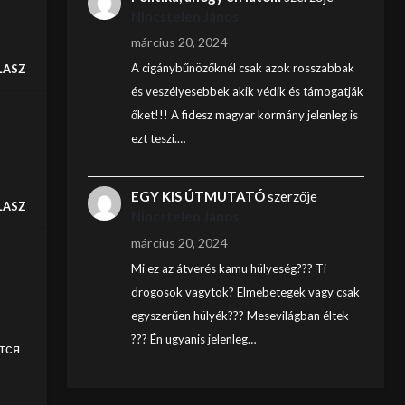
Nincstelen János
március 20, 2024
A cigánybűnözőknél csak azok rosszabbak
LASZ
és veszélyesebbek akik védik és támogatják
őket!!! A fidesz magyar kormány jelenleg is
ezt teszi.…
EGY KIS ÚTMUTATÓ
szerzője
LASZ
Nincstelen János
március 20, 2024
Mi ez az átverés kamu hülyeség??? Ti
drogosok vagytok? Elmebetegek vagy csak
egyszerűen hülyék??? Mesevilágban éltek
??? Én ugyanis jelenleg…
тся