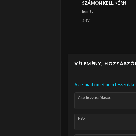
SZÁMON KELL KÉRNI
hun_tv
3 év
VÉLEMÉNY, HOZZÁSZÓ
Az e-mail címet nem tesszük kö
A te hozzászólásod
Név