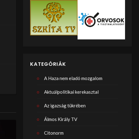
KATEGÓRIÁK
A Haza nem eladó mozgalom
Aktuálpolitikai kerekasztal
Az igazság tükrében
Álmos Király TV
Citonorm