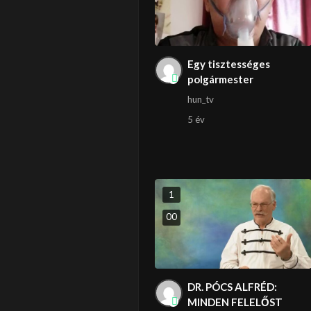
Egy tisztességes
polgármester
hun_tv
5 év
1
0
0
DR. PÓCS ALFRÉD:
MINDEN FELELŐST