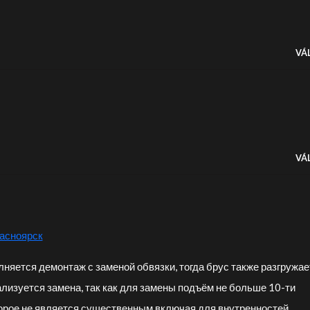
VÁ
VÁ
расноярск
олняется демонтаж с заменой обвязки, тогда брус также разгружае
ализуется замена, так как для замены подъём не больше 10-ти
торое не является существенным включая для внутренностей