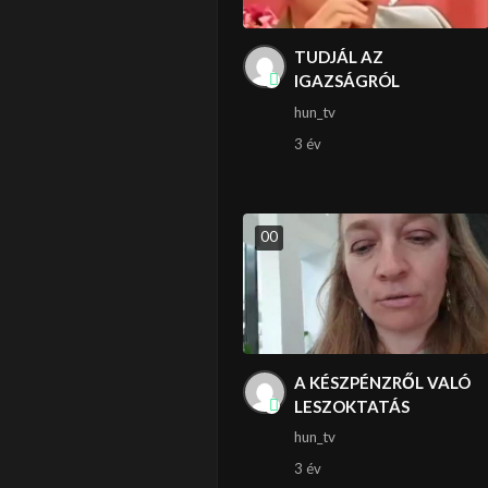
TUDJÁL AZ
IGAZSÁGRÓL
hun_tv
3 év
0
0
A KÉSZPÉNZRŐL VALÓ
LESZOKTATÁS
hun_tv
3 év