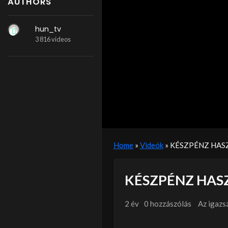
AUTHORS
hun_tv
3 816 videos
Home
»
Videók
»
KÉSZPÉNZ HAS
KÉSZPÉNZ HAS
2 év
0 hozzászólás
Az igazs