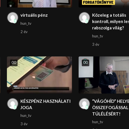
virtuális pénz
Közeleg a totális
kontroll, milyen le
hun_tv
rabszolga világ?
2 év
hun_tv
3 év
0
0
0
0
KÉSZPÉNZ HASZNÁLATI
“VÁGÓHÍD” HELY
JOGA
ÖSSZEFOGÁSSAL
TÚLÉLÉSÉRT!
hun_tv
hun_tv
3 év