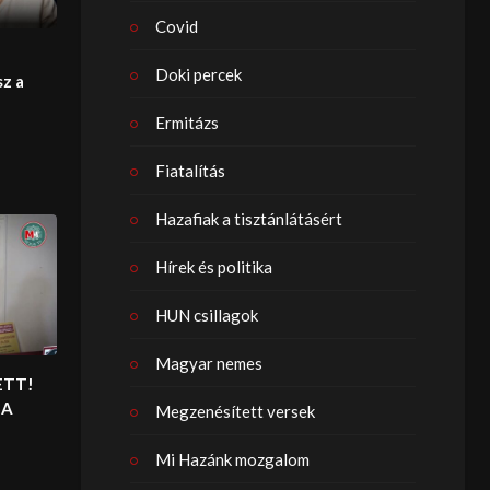
Covid
Doki percek
sz a
Ermitázs
Fiatalítás
Hazafiak a tisztánlátásért
Hírek és politika
HUN csillagok
Magyar nemes
ETT!
 A
Megzenésített versek
Mi Hazánk mozgalom