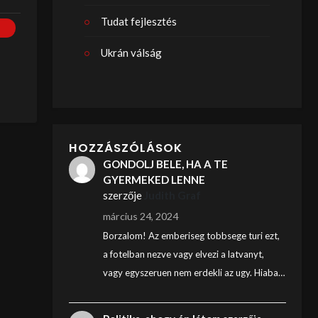
Tudat fejlesztés
Ukrán válság
HOZZÁSZÓLÁSOK
GONDOLJ BELE, HA A TE
GYERMEKED LENNE
szerzője
Judith Graf
március 24, 2024
Borzalom! Az emberiseg tobbsege turi ezt,
a fotelban nezve vagy elvezi a latvanyt,
vagy egyszeruen nem erdekli az ugy. Hiaba…