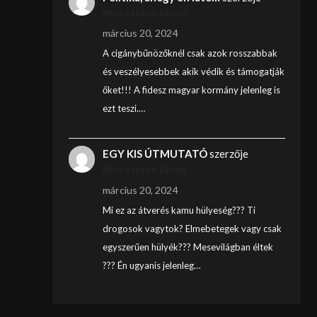
Nincstelen János
március 20, 2024
A cigánybűnözőknél csak azok rosszabbak
és veszélyesebbek akik védik és támogatják
őket!!! A fidesz magyar kormány jelenleg is
ezt teszi.…
EGY KIS ÚTMUTATÓ
szerzője
Nincstelen János
március 20, 2024
Mi ez az átverés kamu hülyeség??? Ti
drogosok vagytok? Elmebetegek vagy csak
egyszerűen hülyék??? Mesevilágban éltek
??? Én ugyanis jelenleg…