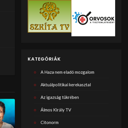
KATEGÓRIÁK
A Haza nem eladó mozgalom
Aktuálpolitikai kerekasztal
Az igazság tükrében
Álmos Király TV
Citonorm