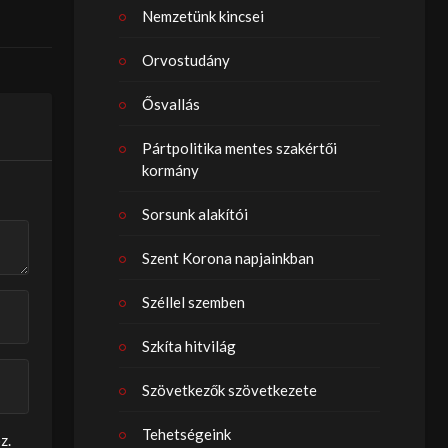
Nemzetünk kincsei
Orvostudány
Ősvallás
Pártpolitika mentes szakértői
kormány
Sorsunk alakítói
Szent Korona napjainkban
Széllel szemben
Szkíta hitvilág
Szövetkezők szövetkezete
Tehetségeink
z.