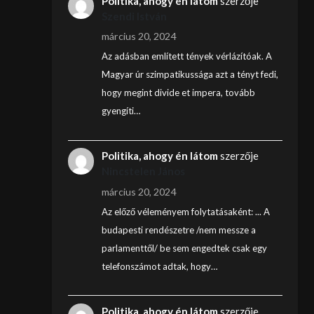
Politika, ahogy én látom
szerzője
Szendi István
március 20, 2024
Az adásban említett tények vérlázítóak. A
Magyar úr szimpatikussága azt a tényt fedi,
hogy megint divide et impera, tovább
gyengíti…
Politika, ahogy én látom
szerzője
Nincstelen János
március 20, 2024
Az előző véleményem folytatásaként: ... A
budapesti rendészetre /nem messze a
parlamenttől/ be sem engedtek csak egy
telefonszámot adtak, hogy…
Politika, ahogy én látom
szerzője