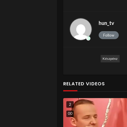
hun_tv
Follow
Készpénz
RELATED VIDEOS
2
0
0