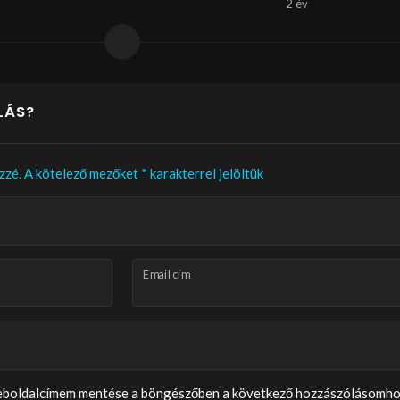
2 év
LÁS?
zzé.
A kötelező mezőket
*
karakterrel jelöltük
Email cím
weboldalcímem mentése a böngészőben a következő hozzászólásomho