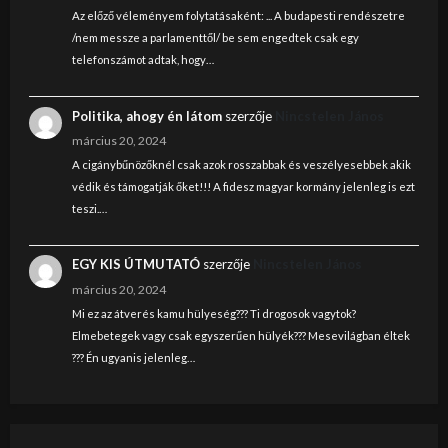
Az előző véleményem folytatásaként: ... A budapesti rendészetre
/nem messze a parlamenttől/ be sem engedtek csak egy
telefonszámot adtak, hogy…
Politika, ahogy én látom
szerzője
Nincstelen János
március 20, 2024
A cigánybűnözőknél csak azok rosszabbak és veszélyesebbek akik
védik és támogatják őket!!! A fidesz magyar kormány jelenleg is ezt
teszi.…
EGY KIS ÚTMUTATÓ
szerzője
Nincstelen János
március 20, 2024
Mi ez az átverés kamu hülyeség??? Ti drogosok vagytok?
Elmebetegek vagy csak egyszerűen hülyék??? Mesevilágban éltek
??? Én ugyanis jelenleg…