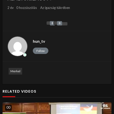
2 év
0 hozzászólás
Az igazság tükrében
0
0
hun_tv
Follow
Merkel
RELATED VIDEOS
0
0