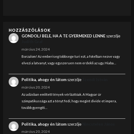
HOZZÁSZÓLÁSOK
GONDOLJ BELE, HA A TE GYERMEKED LENNE
szerzője
Judith Graf
március 24, 2024
Borzalom! Az emberiseg tobbsege turi ezt, a fotelban nezve vagy
elvezi a latvanyt, vagy egyszeruen nem erdekli az ugy. Hiaba…
Politika, ahogy én látom
szerzője
Szendi István
március 20, 2024
Az adásban említett tények vérlázítóak. A Magyar úr
szimpatikussága azt a tényt fedi, hogy megint divide et impera,
tovább gyengíti…
Politika, ahogy én látom
szerzője
Nincstelen János
március 20, 2024