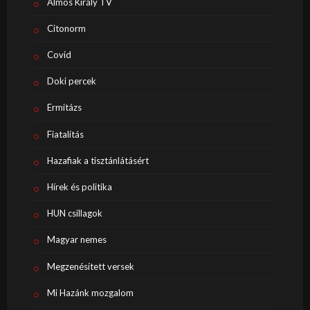
Álmos Király TV
Citonorm
Covid
Doki percek
Ermitázs
Fiatalítás
Hazafiak a tisztánlátásért
Hírek és politika
HUN csillagok
Magyar nemes
Megzenésített versek
Mi Hazánk mozgalom