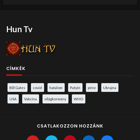
Hun Tv
CÍMKÉK
Bill Gates
covid
hatalom
Putyin
pénz
Ukrajna
USA
Vakcina
világkormány
WHO
CSATLAKOZZON HOZZÁNK