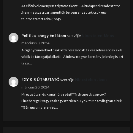
Az előző véleményem folytatásaként: ... A budapesti rendészetre
/nem messze a parlamenttől/ be sem engedtek csak egy
telefonszámot adtak, hogy…
Politika, ahogy én látom
szerzője
Nincstelen János
március 20, 2024
A cigánybűnözőknél csak azok rosszabbak és veszélyesebbek akik
védik és támogatják őket!!! A fidesz magyar kormány jelenleg is ezt
teszi.…
EGY KIS ÚTMUTATÓ
szerzője
Nincstelen János
március 20, 2024
Mi ez az átverés kamu hülyeség??? Ti drogosok vagytok?
Elmebetegek vagy csak egyszerűen hülyék??? Mesevilágban éltek
??? Én ugyanis jelenleg…