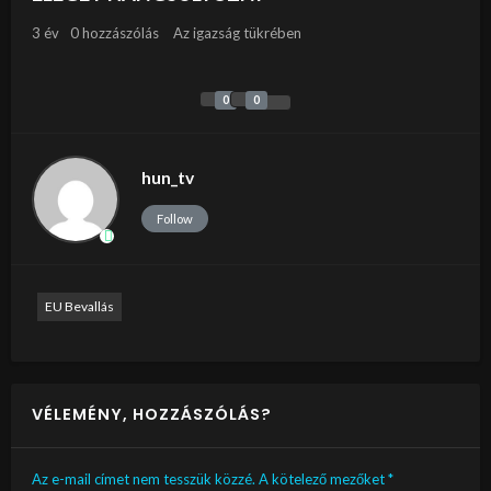
3 év
0 hozzászólás
Az igazság tükrében
0
0
hun_tv
Follow
EU Bevallás
VÉLEMÉNY, HOZZÁSZÓLÁS?
Az e-mail címet nem tesszük közzé.
A kötelező mezőket
*