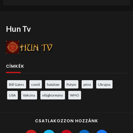
Hun Tv
CÍMKÉK
Bill Gates
covid
hatalom
Putyin
pénz
Ukrajna
USA
Vakcina
világkormány
WHO
CSATLAKOZZON HOZZÁNK