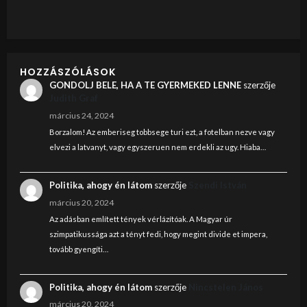
HOZZÁSZÓLÁSOK
GONDOLJ BELE, HA A TE GYERMEKED LENNE
szerzője
Judith Graf
március 24, 2024
Borzalom! Az emberiseg tobbsege turi ezt, a fotelban nezve vagy
elvezi a latvanyt, vagy egyszeruen nem erdekli az ugy. Hiaba…
Politika, ahogy én látom
szerzője
Szendi István
március 20, 2024
Az adásban említett tények vérlázítóak. A Magyar úr
szimpatikussága azt a tényt fedi, hogy megint divide et impera,
tovább gyengíti…
Politika, ahogy én látom
szerzője
Nincstelen János
március 20, 2024