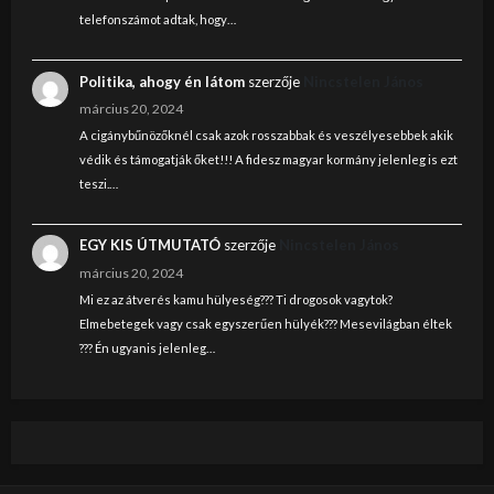
telefonszámot adtak, hogy…
Politika, ahogy én látom
szerzője
Nincstelen János
március 20, 2024
A cigánybűnözőknél csak azok rosszabbak és veszélyesebbek akik
védik és támogatják őket!!! A fidesz magyar kormány jelenleg is ezt
teszi.…
EGY KIS ÚTMUTATÓ
szerzője
Nincstelen János
március 20, 2024
Mi ez az átverés kamu hülyeség??? Ti drogosok vagytok?
Elmebetegek vagy csak egyszerűen hülyék??? Mesevilágban éltek
??? Én ugyanis jelenleg…