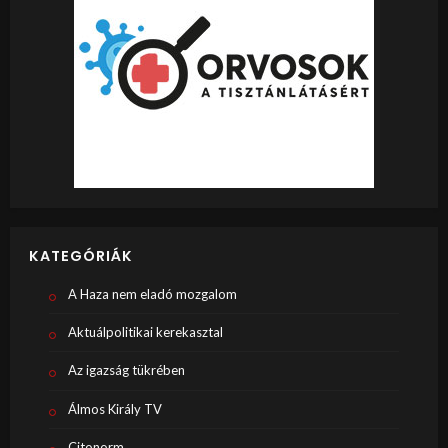
KATEGÓRIÁK
A Haza nem eladó mozgalom
Aktuálpolitikai kerekasztal
Az igazság tükrében
Álmos Király TV
Citonorm