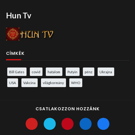
Hun Tv
CÍMKÉK
Bill Gates
covid
hatalom
Putyin
pénz
Ukrajna
USA
Vakcina
világkormány
WHO
CSATLAKOZZON HOZZÁNK