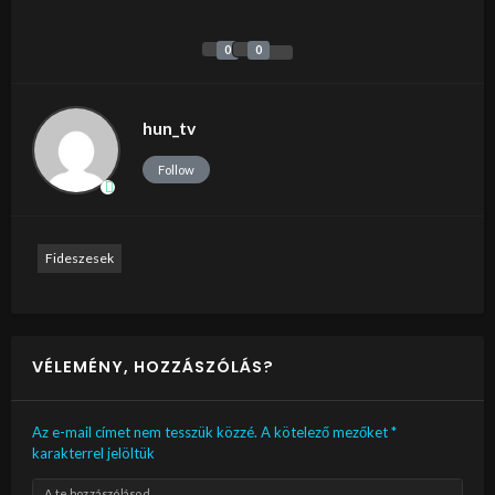
0
0
hun_tv
Follow
Fideszesek
VÉLEMÉNY, HOZZÁSZÓLÁS?
Az e-mail címet nem tesszük közzé.
A kötelező mezőket
*
karakterrel jelöltük
A te hozzászólásod