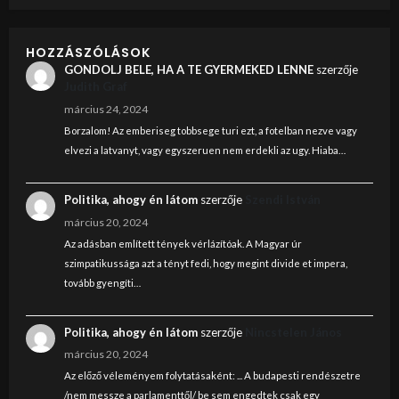
HOZZÁSZÓLÁSOK
GONDOLJ BELE, HA A TE GYERMEKED LENNE
szerzője
Judith Graf
március 24, 2024
Borzalom! Az emberiseg tobbsege turi ezt, a fotelban nezve vagy
elvezi a latvanyt, vagy egyszeruen nem erdekli az ugy. Hiaba…
Politika, ahogy én látom
szerzője
Szendi István
március 20, 2024
Az adásban említett tények vérlázítóak. A Magyar úr
szimpatikussága azt a tényt fedi, hogy megint divide et impera,
tovább gyengíti…
Politika, ahogy én látom
szerzője
Nincstelen János
március 20, 2024
Az előző véleményem folytatásaként: ... A budapesti rendészetre
/nem messze a parlamenttől/ be sem engedtek csak egy