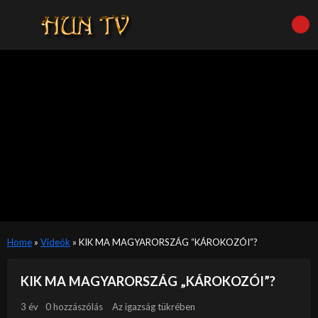
Home
»
Videók
»
KIK MA MAGYARORSZÁG “KÁROKOZÓI”?
KIK MA MAGYARORSZÁG „KÁROKOZÓI”?
3 év
0 hozzászólás
Az igazság tükrében