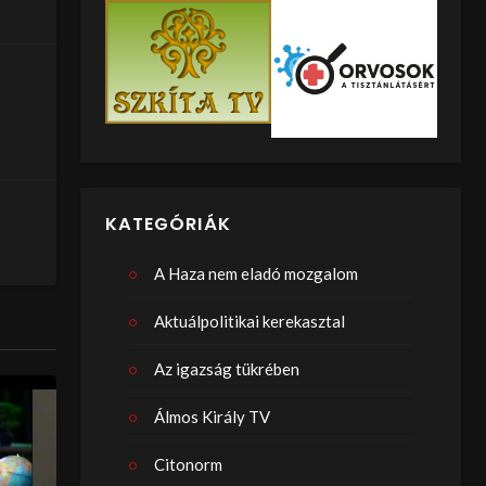
KATEGÓRIÁK
A Haza nem eladó mozgalom
Aktuálpolitikai kerekasztal
Az igazság tükrében
Álmos Király TV
Citonorm