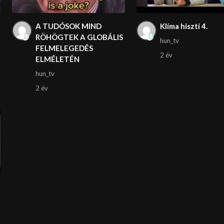
A TUDÓSOK MIND
Klíma hiszti 4.
RÖHÖGTEK A GLOBÁLIS
hun_tv
FELMELEGEDÉS
2 év
ELMÉLETÉN
hun_tv
2 év