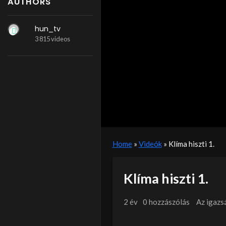
AUTHORS
hun_tv
3 815 videos
Home
»
Videók
»
Klíma hiszti 1.
Klíma hiszti 1.
2 év
0 hozzászólás
Az igazs