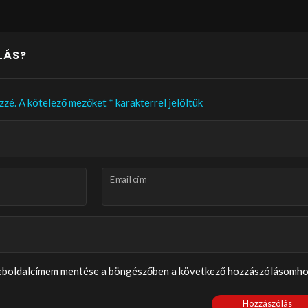
LÁS?
zzé.
A kötelező mezőket
*
karakterrel jelöltük
Email cím
weboldalcímem mentése a böngészőben a következő hozzászólásomho
Hozzászólás