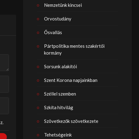
Nemzetünk kincsei
Orvostudány
Ősvallás
Pártpolitika mentes szakértői
kormány
Sorsunk alakítói
Szent Korona napjainkban
Széllel szemben
Szkíta hitvilág
Szövetkezők szövetkezete
z.
Tehetségeink