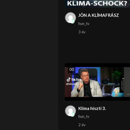
JÖN A KLÍMAFRÁSZ
hun_tv
3 év
0
0
Klíma hiszti 3.
hun_tv
2 év