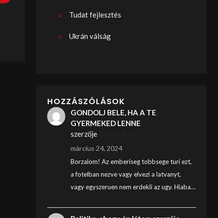
Tudat fejlesztés
Ukrán válság
HOZZÁSZÓLÁSOK
GONDOLJ BELE, HA A TE
GYERMEKED LENNE
szerzője
Judith Graf
március 24, 2024
Borzalom! Az emberiseg tobbsege turi ezt,
a fotelban nezve vagy elvezi a latvanyt,
vagy egyszeruen nem erdekli az ugy. Hiaba…