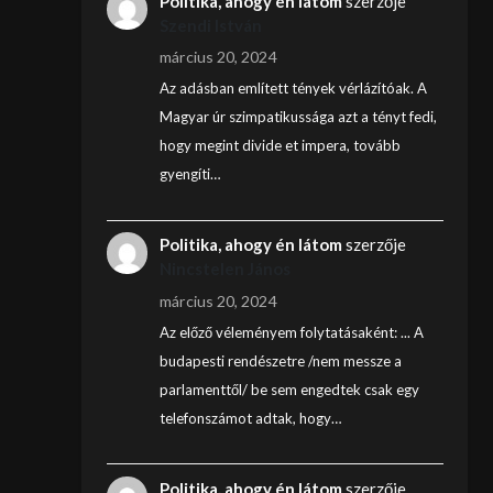
Politika, ahogy én látom
szerzője
Szendi István
március 20, 2024
Az adásban említett tények vérlázítóak. A
Magyar úr szimpatikussága azt a tényt fedi,
hogy megint divide et impera, tovább
gyengíti…
Politika, ahogy én látom
szerzője
Nincstelen János
március 20, 2024
Az előző véleményem folytatásaként: ... A
budapesti rendészetre /nem messze a
parlamenttől/ be sem engedtek csak egy
telefonszámot adtak, hogy…
Politika, ahogy én látom
szerzője