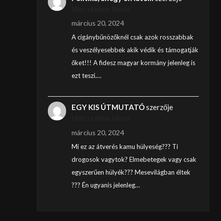
Nincstelen János
március 20, 2024
A cigánybűnözőknél csak azok rosszabbak
és veszélyesebbek akik védik és támogatják
őket!!! A fidesz magyar kormány jelenleg is
ezt teszi.…
EGY KIS ÚTMUTATÓ
szerzője
Nincstelen János
március 20, 2024
Mi ez az átverés kamu hülyeség??? Ti
drogosok vagytok? Elmebetegek vagy csak
egyszerűen hülyék??? Mesevilágban éltek
??? Én ugyanis jelenleg…