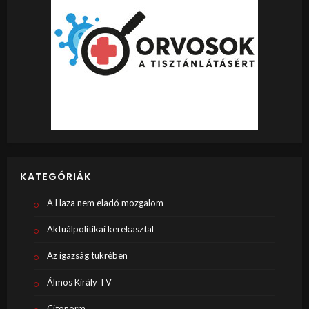
KATEGÓRIÁK
A Haza nem eladó mozgalom
Aktuálpolitikai kerekasztal
Az igazság tükrében
Álmos Király TV
Citonorm