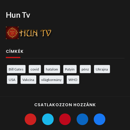
Hun Tv
CÍMKÉK
Bill Gates
covid
hatalom
Putyin
pénz
Ukrajna
USA
Vakcina
világkormány
WHO
CSATLAKOZZON HOZZÁNK