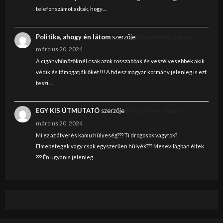
telefonszámot adtak, hogy…
Politika, ahogy én látom
szerzője
Nincstelen János
március 20, 2024
A cigánybűnözőknél csak azok rosszabbak és veszélyesebbek akik
védik és támogatják őket!!! A fidesz magyar kormány jelenleg is ezt
teszi.…
EGY KIS ÚTMUTATÓ
szerzője
Nincstelen János
március 20, 2024
Mi ez az átverés kamu hülyeség??? Ti drogosok vagytok?
Elmebetegek vagy csak egyszerűen hülyék??? Mesevilágban éltek
??? Én ugyanis jelenleg…