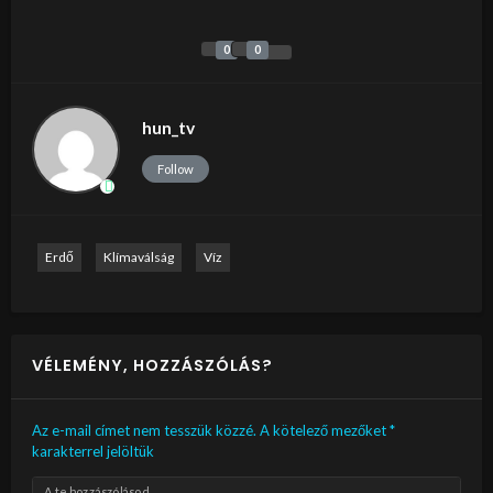
0
0
hun_tv
Follow
Erdő
Klímaválság
Víz
VÉLEMÉNY, HOZZÁSZÓLÁS?
Az e-mail címet nem tesszük közzé.
A kötelező mezőket
*
karakterrel jelöltük
A te hozzászólásod