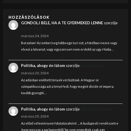
HOZZÁSZÓLÁSOK
GONDOLJ BELE, HA A TE GYERMEKED LENNE
szerzője
Judith Graf
március 24, 2024
Borzalom! Az emberiseg tobbsege turi ezt, a fotelban nezve vagy
elvezi a latvanyt, vagy egyszeruen nem erdekli az ugy. Hiaba…
Politika, ahogy én látom
szerzője
Szendi István
március 20, 2024
Az adásban említett tények vérlázítóak. A Magyar úr
szimpatikussága azt a tényt fedi, hogy megint divide et impera,
tovább gyengíti…
Politika, ahogy én látom
szerzője
Nincstelen János
március 20, 2024
Az előző véleményem folytatásaként: ... A budapesti rendészetre
/nem messze a parlamenttől/ be sem engedtek csak egy