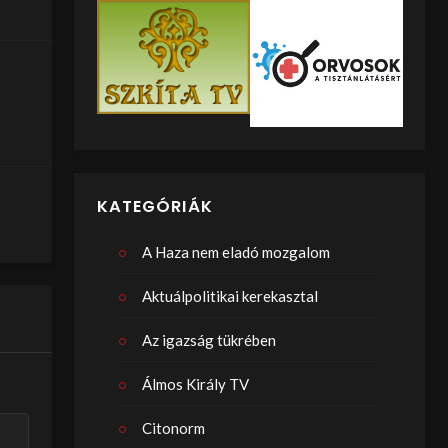
KATEGÓRIÁK
A Haza nem eladó mozgalom
Aktuálpolitikai kerekasztal
Az igazság tükrében
Álmos Király TV
Citonorm