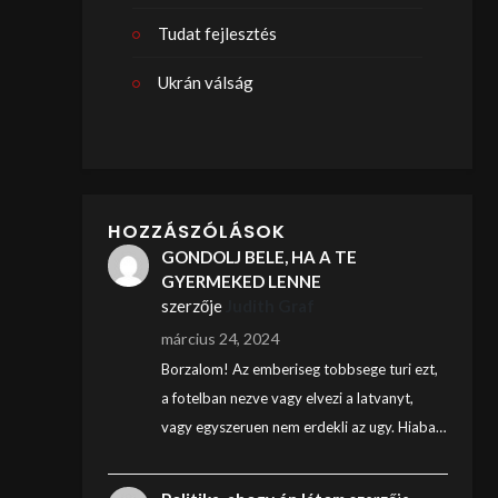
Tudat fejlesztés
Ukrán válság
HOZZÁSZÓLÁSOK
GONDOLJ BELE, HA A TE
GYERMEKED LENNE
szerzője
Judith Graf
március 24, 2024
Borzalom! Az emberiseg tobbsege turi ezt,
a fotelban nezve vagy elvezi a latvanyt,
vagy egyszeruen nem erdekli az ugy. Hiaba…