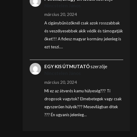
Nincstelen János
március 20, 2024
A cigánybűnözőknél csak azok rosszabbak
és veszélyesebbek akik védik és támogatják
őket!!! A fidesz magyar kormány jelenleg is
ezt teszi.…
EGY KIS ÚTMUTATÓ
szerzője
Nincstelen János
március 20, 2024
Mi ez az átverés kamu hülyeség??? Ti
drogosok vagytok? Elmebetegek vagy csak
egyszerűen hülyék??? Mesevilágban éltek
??? Én ugyanis jelenleg…