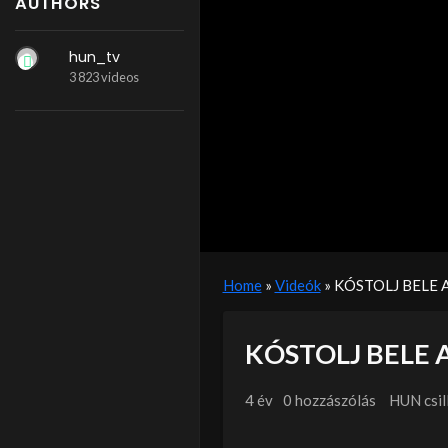
AUTHORS
hun_tv
3 823 videos
Home
»
Videók
»
KÓSTOLJ BELE 
KÓSTOLJ BELE 
4 év
0 hozzászólás
HUN csil