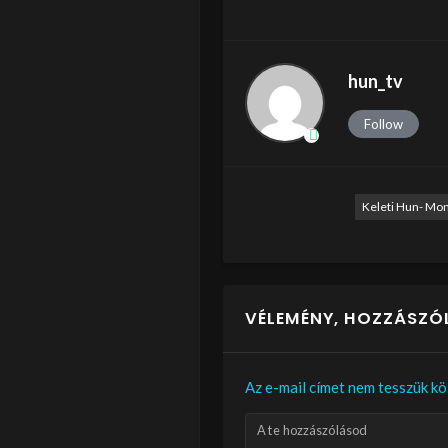
hun_tv
Follow
Keleti Hun- Mo
VÉLEMÉNY, HOZZÁSZÓ
Az e-mail címet nem tesszük kö
A te hozzászólásod