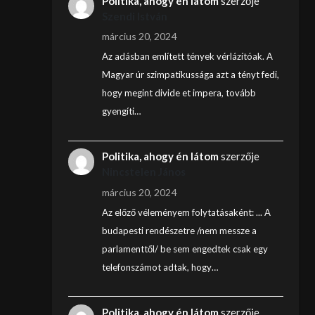
Politika, ahogy én látom
szerzője
Szendi István
március 20, 2024
Az adásban említett tények vérlázítóak. A
Magyar úr szimpatikussága azt a tényt fedi,
hogy megint divide et impera, tovább
gyengíti…
Politika, ahogy én látom
szerzője
Nincstelen János
március 20, 2024
Az előző véleményem folytatásaként: ... A
budapesti rendészetre /nem messze a
parlamenttől/ be sem engedtek csak egy
telefonszámot adtak, hogy…
Politika, ahogy én látom
szerzője