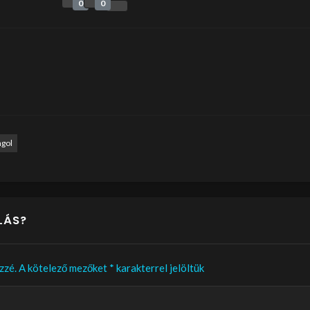
0
0
ngol
LÁS?
zzé.
A kötelező mezőket
*
karakterrel jelöltük