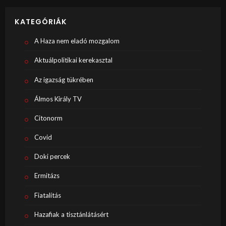
KATEGÓRIÁK
A Haza nem eladó mozgalom
Aktuálpolitikai kerekasztal
Az igazság tükrében
Álmos Király TV
Citonorm
Covid
Doki percek
Ermitázs
Fiatalítás
Hazafiak a tisztánlátásért