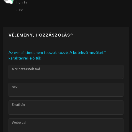
hun_tv
3 év
VÉLEMÉNY, HOZZÁSZÓLÁS?
Az e-mail címet nem tesszük közzé.
A kötelező mezőket
*
karakterrel jelöltük
A te hozzászólásod
Név
Email cím
Weboldal