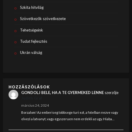
Szkíta hitvilág
Szövetkezők szövetkezete
Tehetségeink
Tudat fejlesztés
Ukrán válság
HOZZÁSZÓLÁSOK
GONDOLJ BELE, HA A TE GYERMEKED LENNE
szerzője
Judith Graf
március 24, 2024
Borzalom! Az emberiseg tobbsege turi ezt, a fotelban nezve vagy
elvezi a latvanyt, vagy egyszeruen nem erdekli az ugy. Hiaba…