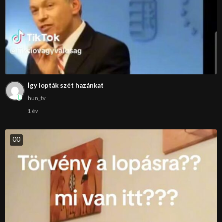
Így lopták szét hazánkat
hun_tv
1 év
0
0