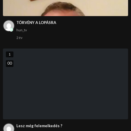
TÖRVÉNY A LOPÁSRA
hun_tv
2 év
1
0
0
Lesz még felemelkedés ?