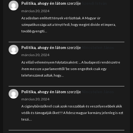
Politika, ahogy én látom
szerzője
Szendi István
március 20, 2024
Az adásban említett tények vérlázítóak. A Magyar úr
szimpatikussága azt a tényt fedi, hogy megint divide et impera,
tovább gyengíti…
Politika, ahogy én látom
szerzője
Nincstelen János
március 20, 2024
Az előző véleményem folytatásaként: ... A budapesti rendészetre
/nem messze a parlamenttől/ be sem engedtek csak egy
telefonszámot adtak, hogy…
Politika, ahogy én látom
szerzője
Nincstelen János
március 20, 2024
A cigánybűnözőknél csak azok rosszabbak és veszélyesebbek akik
védik és támogatják őket!!! A fidesz magyar kormány jelenleg is ezt
teszi.…