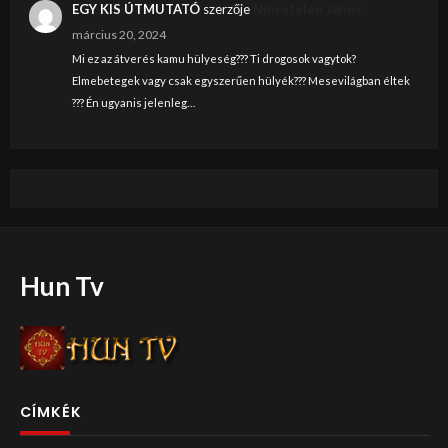
EGY KIS ÚTMUTATÓ
szerzője
Nincstelen János
március 20, 2024
Mi ez az átverés kamu hülyeség??? Ti drogosok vagytok?
Elmebetegek vagy csak egyszerűen hülyék??? Mesevilágban éltek
??? Én ugyanis jelenleg…
Hun Tv
CÍMKÉK