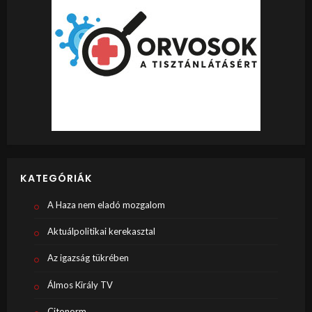
KATEGÓRIÁK
A Haza nem eladó mozgalom
Aktuálpolitikai kerekasztal
Az igazság tükrében
Álmos Király TV
Citonorm