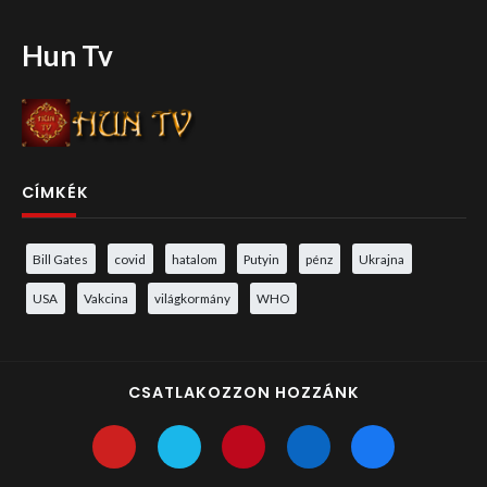
Hun Tv
CÍMKÉK
Bill Gates
covid
hatalom
Putyin
pénz
Ukrajna
USA
Vakcina
világkormány
WHO
CSATLAKOZZON HOZZÁNK