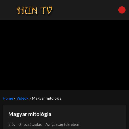
Home
»
Videók
»
Magyar mitológia
Magyar mitológia
2 év
0 hozzászólás
Az igazság tükrében