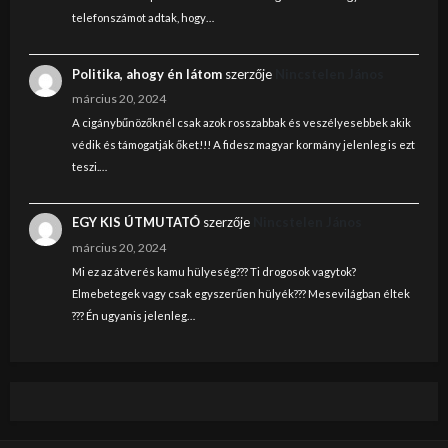
telefonszámot adtak, hogy…
Politika, ahogy én látom
szerzője
Nincstelen János
március 20, 2024
A cigánybűnözőknél csak azok rosszabbak és veszélyesebbek akik
védik és támogatják őket!!! A fidesz magyar kormány jelenleg is ezt
teszi.…
EGY KIS ÚTMUTATÓ
szerzője
Nincstelen János
március 20, 2024
Mi ez az átverés kamu hülyeség??? Ti drogosok vagytok?
Elmebetegek vagy csak egyszerűen hülyék??? Mesevilágban éltek
??? Én ugyanis jelenleg…