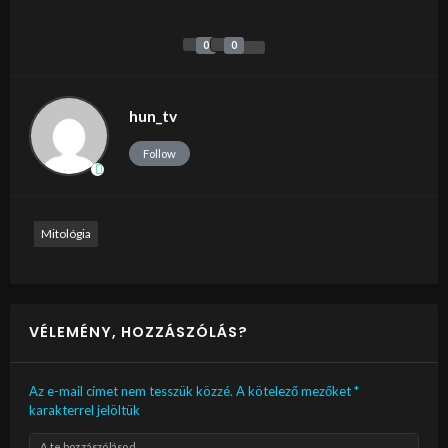
0
0
hun_tv
Follow
Mitológia
VÉLEMÉNY, HOZZÁSZÓLÁS?
Az e-mail címet nem tesszük közzé.
A kötelező mezőket
*
karakterrel jelöltük
A te hozzászólásod