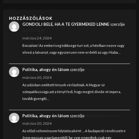
HOZZÁSZÓLÁSOK
GONDOLJ BELE, HA A TE GYERMEKED LENNE
szerzője
Judith Graf
március 24, 2024
Borzalom! Az emberiseg tobbsege turi ezt, a fotelban nezve vagy
elvezi a latvanyt, vagy egyszeruen nem erdekli az ugy. Hiaba…
Politika, ahogy én látom
szerzője
Szendi István
március 20, 2024
Az adásban említett tények vérlázítóak. A Magyar úr
szimpatikussága azt a tényt fedi, hogy megint divide et impera,
tovább gyengíti…
Politika, ahogy én látom
szerzője
Nincstelen János
március 20, 2024
Az előző véleményem folytatásaként: ... A budapesti rendészetre
/nem messze a parlamenttől/ be sem engedtek csak egy