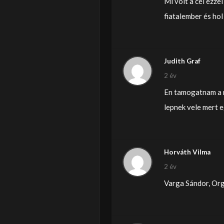
Mi volt a cél ezze
fiatalember és hol
Judith Graf
2 év
En tamogatnam a m
lepnek vele mert 
Horváth Vilma
2 év
Varga Sándor, Org