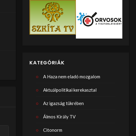
KATEGÓRIÁK
A Haza nem eladó mozgalom
Aktuálpolitikai kerekasztal
Az igazság tükrében
Álmos Király TV
Citonorm