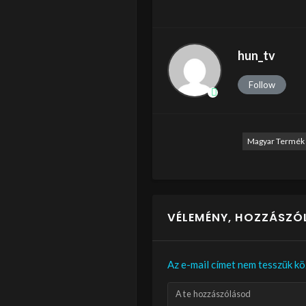
hun_tv
Follow
Magyar Termék
VÉLEMÉNY, HOZZÁSZÓ
Az e-mail címet nem tesszük kö
A te hozzászólásod