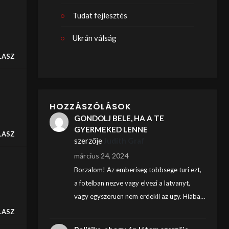
Tudat fejlesztés
Ukrán válság
LASZ
HOZZÁSZÓLÁSOK
GONDOLJ BELE, HA A TE
GYERMEKED LENNE
LASZ
szerzője
Judith Graf
március 24, 2024
Borzalom! Az emberiseg tobbsege turi ezt,
a fotelban nezve vagy elvezi a latvanyt,
vagy egyszeruen nem erdekli az ugy. Hiaba…
LASZ