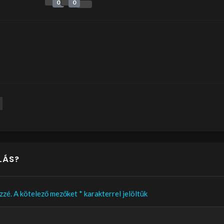
0
0
LÁS?
zzé.
A kötelező mezőket
*
karakterrel jelöltük