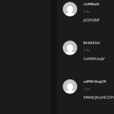
rIzMNuiH
2 év
pDjYcBdf
BtdASJizI
2 év
CmWitUoqV
udfWrSIngUX
2 év
MWdQKszNCDPx