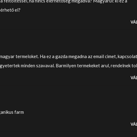
l a feltöltéssel, ha nincs elérhetőség megadva? Magyarul: ki ez a
 érhető el?
VÁ
agyar termeloket. Ha ez a gazda megadna az email cimet, kapcsola
egyetertek minden szavaval. Barmilyen termekeket arul, rendelnek to
VÁ
anikus farm
VÁ