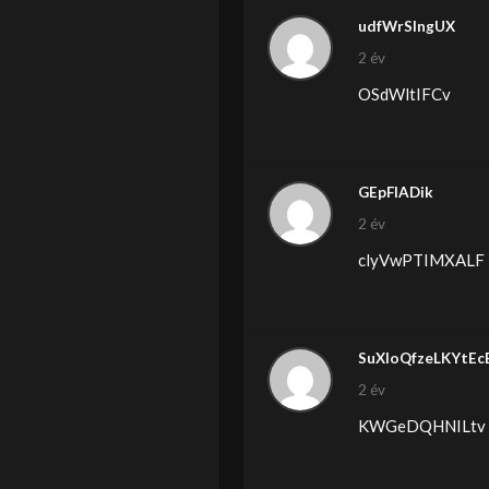
udfWrSIngUX
2 év
OSdWltIFCv
GEpFlADik
2 év
clyVwPTIMXALF
SuXIoQfzeLKYtEc
2 év
KWGeDQHNILtv