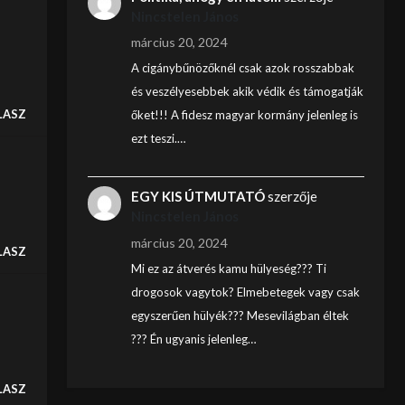
Nincstelen János
március 20, 2024
A cigánybűnözőknél csak azok rosszabbak
és veszélyesebbek akik védik és támogatják
LASZ
őket!!! A fidesz magyar kormány jelenleg is
ezt teszi.…
EGY KIS ÚTMUTATÓ
szerzője
Nincstelen János
március 20, 2024
LASZ
Mi ez az átverés kamu hülyeség??? Ti
drogosok vagytok? Elmebetegek vagy csak
egyszerűen hülyék??? Mesevilágban éltek
??? Én ugyanis jelenleg…
LASZ