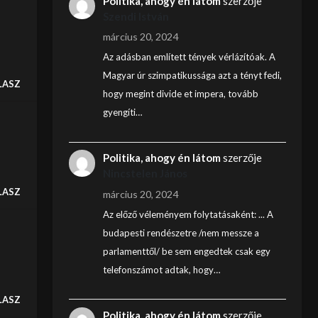
Politika, ahogy én látom
szerzője
Szendi István
március 20, 2024
Az adásban említett tények vérlázítóak. A
Magyar úr szimpatikussága azt a tényt fedi,
LASZ
hogy megint divide et impera, tovább
gyengíti…
Politika, ahogy én látom
szerzője
Nincstelen János
LASZ
március 20, 2024
Az előző véleményem folytatásaként: ... A
budapesti rendészetre /nem messze a
parlamenttől/ be sem engedtek csak egy
telefonszámot adtak, hogy…
LASZ
Politika, ahogy én látom
szerzője