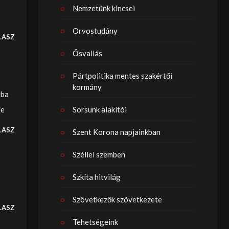
Nemzetünk kincsei
Orvostudány
LASZ
Ősvallás
Pártpolitika mentes szakértői
kormány
tba
Sorsunk alakítói
le
LASZ
Szent Korona napjainkban
Széllel szemben
Szkíta hitvilág
Szövetkezők szövetkezete
LASZ
Tehetségeink