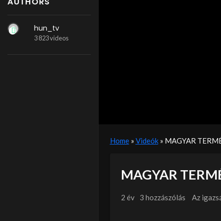
AUTHORS
hun_tv
3 823 videos
Home
»
Videók
»
MAGYAR TERMÉ
MAGYAR TERM
2 év
3 hozzászólás
Az igazs