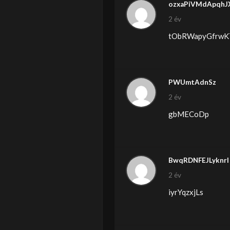
ozxaPiVMdApqhJ
2 év
tObRWapyGfrwK
PWUmtAdnSz
2 év
gbMECoDp
BwqRDNFEJLyknrI
2 év
iyrYqzxjLs