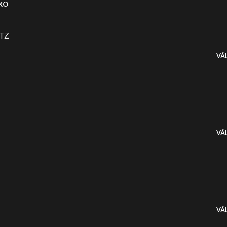
XO
TZ
VÁ
VÁ
VÁ