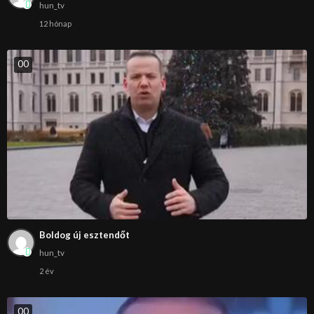
hun_tv
12 hónap
0
0
Boldog új esztendőt
hun_tv
2 év
0
0