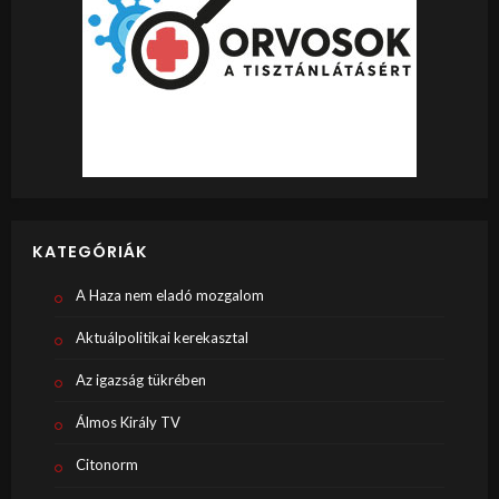
KATEGÓRIÁK
A Haza nem eladó mozgalom
Aktuálpolitikai kerekasztal
Az igazság tükrében
Álmos Király TV
Citonorm