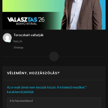
Toroczkait vallatják
hun_tv
5 hónap
VÉLEMÉNY, HOZZÁSZÓLÁS?
Az e-mail címet nem tesszük közzé.
A kötelező mezőket
*
karakterrel jelöltük
A te hozzászólásod