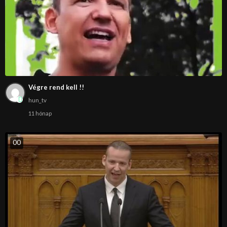
Végre rend kell !!
hun_tv
11 hónap
0
0