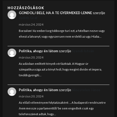
HOZZÁSZÓLÁSOK
GONDOLJ BELE, HA A TE GYERMEKED LENNE
szerzője
Judith Graf
március 24, 2024
Borzalom! Az emberiseg tobbsege turi ezt, a fotelban nezve vagy
elvezi a latvanyt, vagy egyszeruen nem erdekli az ugy. Hiaba…
Politika, ahogy én látom
szerzője
Szendi István
március 20, 2024
Az adásban említett tények vérlázítóak. A Magyar úr
szimpatikussága azt a tényt fedi, hogy megint divide et impera,
tovább gyengíti…
Politika, ahogy én látom
szerzője
Nincstelen János
március 20, 2024
Az előző véleményem folytatásaként: ... A budapesti rendészetre
/nem messze a parlamenttől/ be sem engedtek csak egy
telefonszámot adtak, hogy…