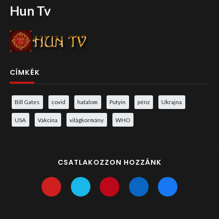
Hun Tv
CÍMKÉK
Bill Gates
covid
hatalom
Putyin
pénz
Ukrajna
USA
Vakcina
világkormány
WHO
CSATLAKOZZON HOZZÁNK