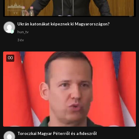
Ukrán katonákat képeznek ki Magyarországon?
hun_tv
3 év
0
0
Toroczkai Magyar Péterről és a fideszről