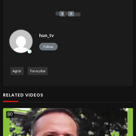
0
0
hun_tv
Follow
Agrár
Toroczkai
RELATED VIDEOS
0
0