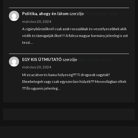
Politika, ahogy én látom
szerzője
Nincstelen János
március 20, 2024
A cigánybűnözőknél csak azok rosszabbak és veszélyesebbek akik
védik és támogatják őket!!! A fidesz magyar kormány jelenleg is ezt
teszi.…
EGY KIS ÚTMUTATÓ
szerzője
Nincstelen János
március 20, 2024
Mi ez az átverés kamu hülyeség??? Ti drogosok vagytok?
Elmebetegek vagy csak egyszerűen hülyék??? Mesevilágban éltek
??? Én ugyanis jelenleg…