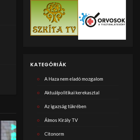
KATEGÓRIÁK
A Haza nem eladó mozgalom
Aktuálpolitikai kerekasztal
Az igazság tükrében
Álmos Király TV
Citonorm