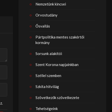
Nemzetünk kincsei
Orvostudány
Ősvallás
Pártpolitika mentes szakértői
kormány
Sorsunk alakítói
Szent Korona napjainkban
Széllel szemben
Szkíta hitvilág
Szövetkezők szövetkezete
z.
Tehetségeink