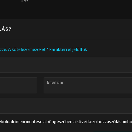
3 év
LÁS?
zzé.
A kötelező mezőket
*
karakterrel jelöltük
Email cím
weboldalcímem mentése a böngészőben a következő hozzászólásomho