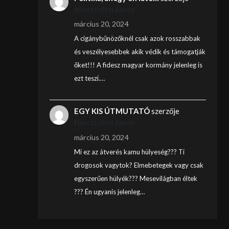
Nincstelen János
március 20, 2024
A cigánybűnözőknél csak azok rosszabbak
és veszélyesebbek akik védik és támogatják
őket!!! A fidesz magyar kormány jelenleg is
ezt teszi.…
EGY KIS ÚTMUTATÓ
szerzője
Nincstelen János
március 20, 2024
Mi ez az átverés kamu hülyeség??? Ti
drogosok vagytok? Elmebetegek vagy csak
egyszerűen hülyék??? Mesevilágban éltek
??? Én ugyanis jelenleg…