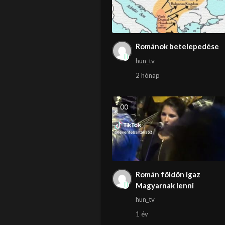
Románok betelepedése
hun_tv
2 hónap
0
0
Román földön igaz
Magyarnak lenni
hun_tv
1 év