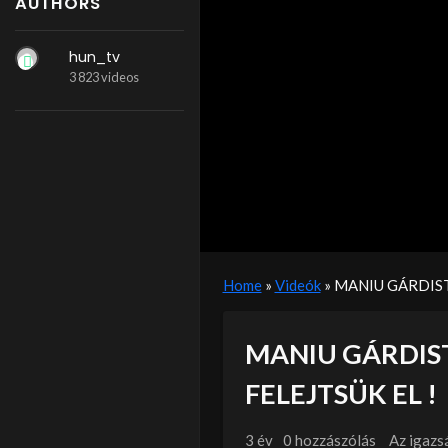
AUTHORS
hun_tv
3 823 videos
Home
»
Videók
»
MANIU GÁRDIST
MANIU GÁRDIS
FELEJTSÜK EL !
3 év
0 hozzászólás
Az igazs