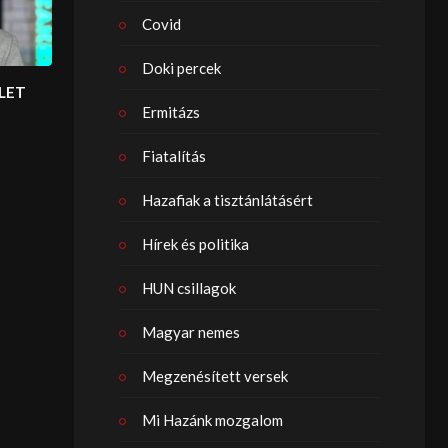
Covid
Doki percek
LET
Ermitázs
Fiatalítás
Hazafiak a tisztánlátásért
Hírek és politika
HUN csillagok
Magyar nemes
Megzenésített versek
Mi Hazánk mozgalom