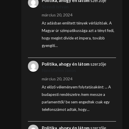
Politika, ahogy én látom
szerzője
Szendi István
március 20, 2024
Az adásban említett tények vérlázítóak. A
Magyar úr szimpatikussága azt a tényt fedi,
hogy megint divide et impera, tovább
gyengíti…
Politika, ahogy én látom
szerzője
Nincstelen János
március 20, 2024
Az előző véleményem folytatásaként: ... A
budapesti rendészetre /nem messze a
parlamenttől/ be sem engedtek csak egy
telefonszámot adtak, hogy…
Politika, ahogy én látom
szerzője