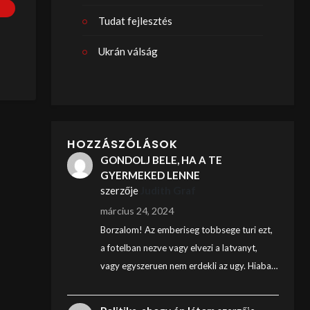
Tudat fejlesztés
Ukrán válság
HOZZÁSZÓLÁSOK
GONDOLJ BELE, HA A TE
GYERMEKED LENNE
szerzője
Judith Graf
március 24, 2024
Borzalom! Az emberiseg tobbsege turi ezt,
a fotelban nezve vagy elvezi a latvanyt,
vagy egyszeruen nem erdekli az ugy. Hiaba…