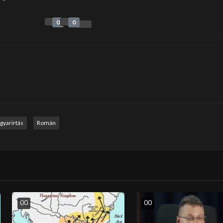
0
0
gyarirtás
Román
0
0
0
0