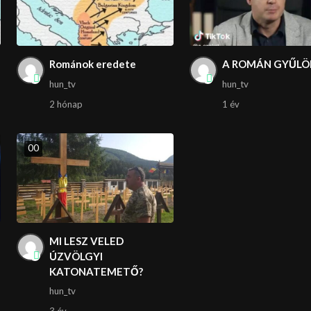
Románok eredete
A ROMÁN GYŰLÖ
hun_tv
hun_tv
2 hónap
1 év
0
0
MI LESZ VELED
ÚZVÖLGYI
KATONATEMETŐ?
hun_tv