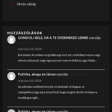
Ukrán válság
HOZZÁSZÓLÁSOK
GONDOLJ BELE, HA A TE GYERMEKED LENNE
szerzője
Judith Graf
március 24, 2024
Borzalom! Az emberiseg tobbsege turi ezt, a fotelban nezve vagy
elvezi a latvanyt, vagy egyszeruen nem erdekli az ugy. Hiaba…
Politika, ahogy én látom
szerzője
Szendi István
március 20, 2024
Az adásban említett tények vérlázítóak. A Magyar úr
szimpatikussága azt a tényt fedi, hogy megint divide et impera,
tovább gyengíti…
Politika, ahogy én látom
szerzője
Nincstelen János