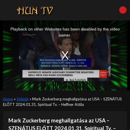
This
is
a
Playback on other Websites has been disabled by the video
modal
window.
owner.
Home
»
Videók
»
Mark Zuckerberg meghallgatása az USA – SZENÁTUS
ELŐTT 2024.01.31. Spiritual Tv. – Heffner Attila
Mark Zuckerberg meghallgatása az USA –
SZENÁTUS ELŐTT 2024.01.31. Spiritual Tv. –