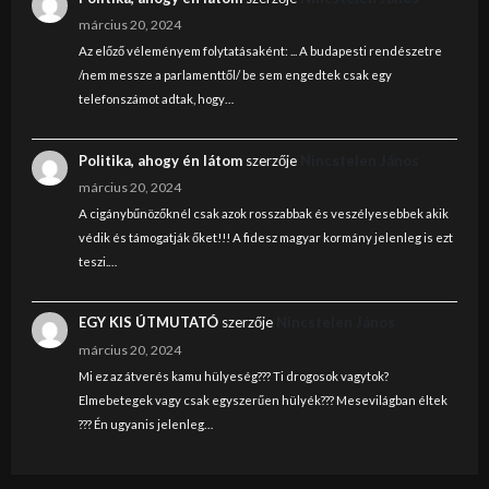
március 20, 2024
Az előző véleményem folytatásaként: ... A budapesti rendészetre
/nem messze a parlamenttől/ be sem engedtek csak egy
telefonszámot adtak, hogy…
Politika, ahogy én látom
szerzője
Nincstelen János
március 20, 2024
A cigánybűnözőknél csak azok rosszabbak és veszélyesebbek akik
védik és támogatják őket!!! A fidesz magyar kormány jelenleg is ezt
teszi.…
EGY KIS ÚTMUTATÓ
szerzője
Nincstelen János
március 20, 2024
Mi ez az átverés kamu hülyeség??? Ti drogosok vagytok?
Elmebetegek vagy csak egyszerűen hülyék??? Mesevilágban éltek
??? Én ugyanis jelenleg…