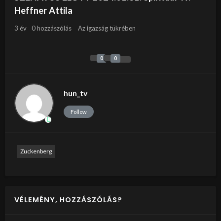
Heffner Attila
3 év
0 hozzászólás
Az igazság tükrében
0
0
hun_tv
Follow
Zuckenberg
VÉLEMÉNY, HOZZÁSZÓLÁS?