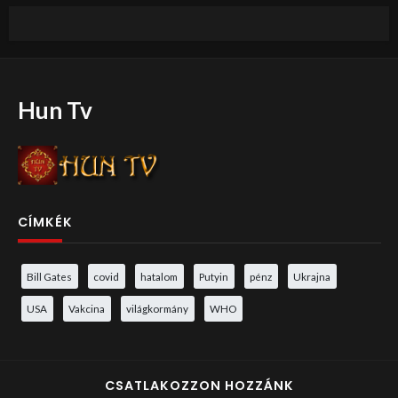
Hun Tv
CÍMKÉK
Bill Gates
covid
hatalom
Putyin
pénz
Ukrajna
USA
Vakcina
világkormány
WHO
CSATLAKOZZON HOZZÁNK