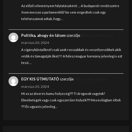
Az előző véleményem folytatásaként: ... A budapesti rendészetre
/nem messze a parlamenttől/ be sem engedtek csak egy
telefonszámot adtak, hogy…
Politika, ahogy én látom
szerzője
Nincstelen János
március 20, 2024
A cigánybűnözőknél csak azok rosszabbak és veszélyesebbek akik
védik és támogatják őket!!! A fidesz magyar kormány jelenleg is ezt
teszi.…
EGY KIS ÚTMUTATÓ
szerzője
Nincstelen János
március 20, 2024
Mi ez az átverés kamu hülyeség??? Ti drogosok vagytok?
Elmebetegek vagy csak egyszerűen hülyék??? Mesevilágban éltek
??? Én ugyanis jelenleg…