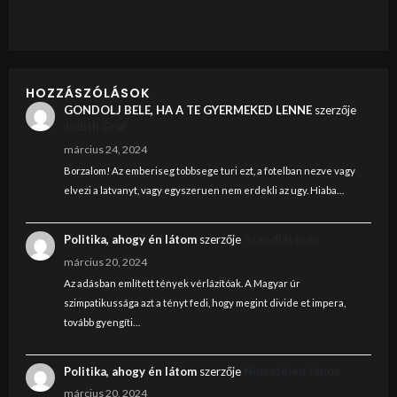
HOZZÁSZÓLÁSOK
GONDOLJ BELE, HA A TE GYERMEKED LENNE
szerzője
Judith Graf
március 24, 2024
Borzalom! Az emberiseg tobbsege turi ezt, a fotelban nezve vagy
elvezi a latvanyt, vagy egyszeruen nem erdekli az ugy. Hiaba…
Politika, ahogy én látom
szerzője
Szendi István
március 20, 2024
Az adásban említett tények vérlázítóak. A Magyar úr
szimpatikussága azt a tényt fedi, hogy megint divide et impera,
tovább gyengíti…
Politika, ahogy én látom
szerzője
Nincstelen János
március 20, 2024