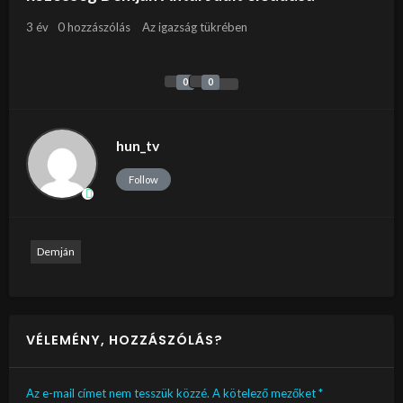
3 év
0 hozzászólás
Az igazság tükrében
0
0
hun_tv
Follow
Demján
VÉLEMÉNY, HOZZÁSZÓLÁS?
Az e-mail címet nem tesszük közzé.
A kötelező mezőket
*