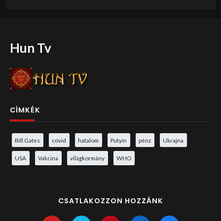
Hun Tv
CÍMKÉK
Bill Gates
covid
hatalom
Putyin
pénz
Ukrajna
USA
Vakcina
világkormány
WHO
CSATLAKOZZON HOZZÁNK