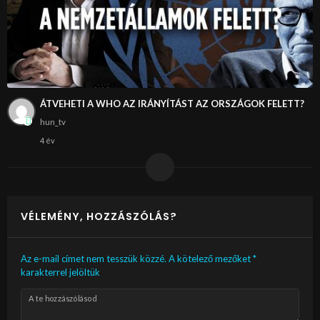
ÁTVEHETI A WHO AZ IRÁNYÍTÁST AZ ORSZÁGOK FELETT?
hun_tv
4 év
VÉLEMÉNY, HOZZÁSZÓLÁS?
Az e-mail címet nem tesszük közzé.
A kötelező mezőket
*
karakterrel jelöltük
A te hozzászólásod