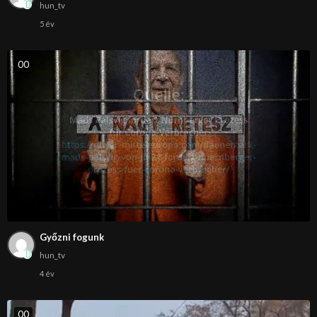
hun_tv
5 év
0
0
Győzni fogunk
hun_tv
4 év
0
0