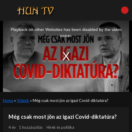
This
is
a
Playback on other Websites has been disabled by the video
modal
window.
owner.
Home
»
Videók
»
Még csak most jön az igazi Covid-diktatúra?
Még csak most jön az igazi Covid-diktatúra?
4 év
1 hozzászólás
Hírek és politika