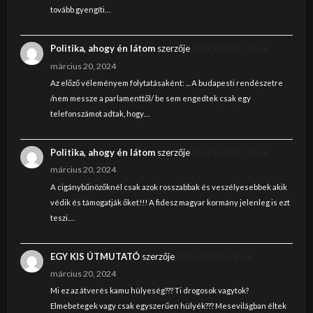
tovább gyengíti…
Politika, ahogy én látom
szerzője
Nincstelen János
március 20, 2024
Az előző véleményem folytatásaként: ... A budapesti rendészetre
/nem messze a parlamenttől/ be sem engedtek csak egy
telefonszámot adtak, hogy…
Politika, ahogy én látom
szerzője
Nincstelen János
március 20, 2024
A cigánybűnözőknél csak azok rosszabbak és veszélyesebbek akik
védik és támogatják őket!!! A fidesz magyar kormány jelenleg is ezt
teszi.…
EGY KIS ÚTMUTATÓ
szerzője
Nincstelen János
március 20, 2024
Mi ez az átverés kamu hülyeség??? Ti drogosok vagytok?
Elmebetegek vagy csak egyszerűen hülyék??? Mesevilágban éltek