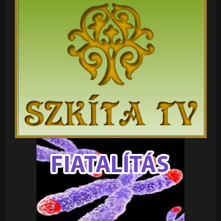
világrend tervét támogatja, e maffia az EU -és
tagállamai vezetői összeesküvésével. Saját területet,
saját vezetője, saját népével irtja ! Ez az Orbán
GIGANÁCI GIGA-HOLOKAUSZT ! Ezt még valaki a
szabad vélemény nyilvánítás kötelme ellenére
ellenőrizni fogja ! Már az új világrend jog szerint élünk a
biorobot rabszolgaság bevezetőjében ! Bár tévednék !