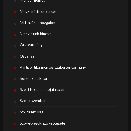
Magyar nemes
Megzenésített versek
Mi Hazánk mozgalom
Nemzetünk kincsei
Orvostudány
Ősvallás
Pártpolitika mentes szakértői kormány
Sorsunk alakítói
Szent Korona napjainkban
Széllel szemben
Szkíta hitvilág
Szövetkezők szövetkezete