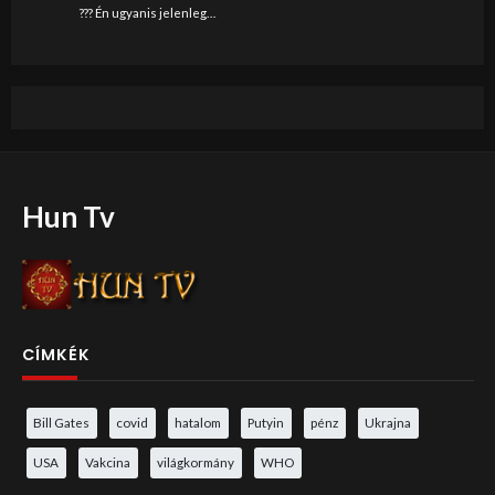
??? Én ugyanis jelenleg…
Hun Tv
CÍMKÉK
Bill Gates
covid
hatalom
Putyin
pénz
Ukrajna
USA
Vakcina
világkormány
WHO