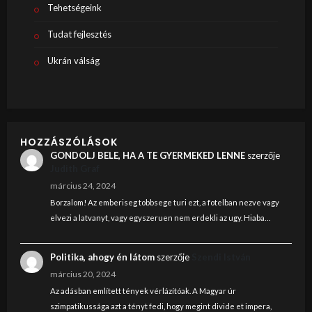
Tehetségeink
Tudat fejlesztés
Ukrán válság
HOZZÁSZÓLÁSOK
GONDOLJ BELE, HA A TE GYERMEKED LENNE
szerzője
Judith Graf
március 24, 2024
Borzalom! Az emberiseg tobbsege turi ezt, a fotelban nezve vagy
elvezi a latvanyt, vagy egyszeruen nem erdekli az ugy. Hiaba…
Politika, ahogy én látom
szerzője
Szendi István
március 20, 2024
Az adásban említett tények vérlázítóak. A Magyar úr
szimpatikussága azt a tényt fedi, hogy megint divide et impera,