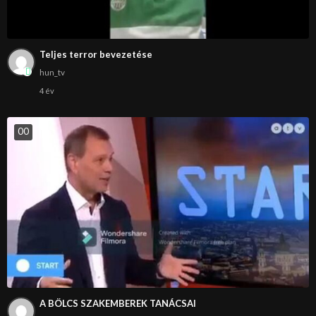
Teljes terror bevezetése
hun_tv
4 év
0
0
A BÖLCS SZAKEMBEREK TANÁCSAI