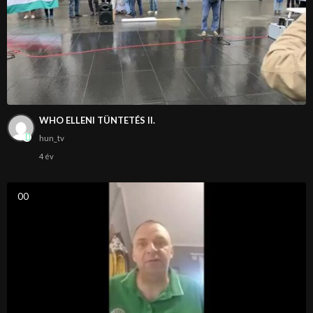
WHO ELLENI TÜNTETÉS II.
hun_tv
4 év
0
0