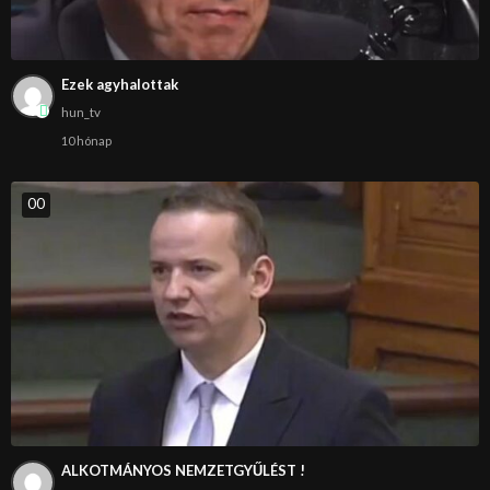
Ezek agyhalottak
hun_tv
10 hónap
0
0
ALKOTMÁNYOS NEMZETGYŰLÉST !