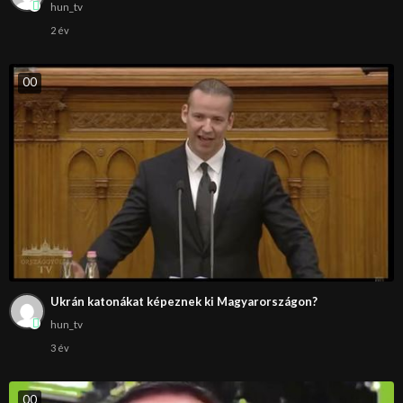
hun_tv
2 év
0
0
Ukrán katonákat képeznek ki Magyarországon?
hun_tv
3 év
0
0