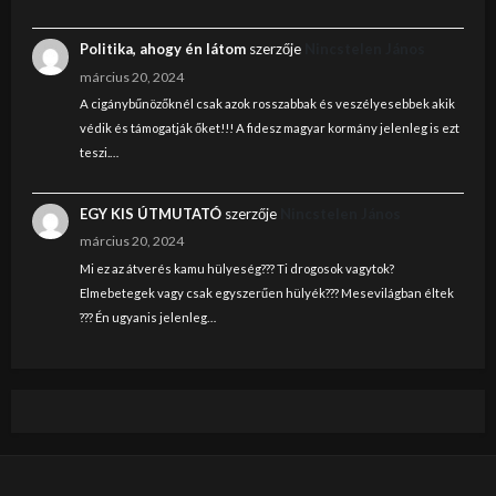
Politika, ahogy én látom
szerzője
Nincstelen János
március 20, 2024
A cigánybűnözőknél csak azok rosszabbak és veszélyesebbek akik
védik és támogatják őket!!! A fidesz magyar kormány jelenleg is ezt
teszi.…
EGY KIS ÚTMUTATÓ
szerzője
Nincstelen János
március 20, 2024
Mi ez az átverés kamu hülyeség??? Ti drogosok vagytok?
Elmebetegek vagy csak egyszerűen hülyék??? Mesevilágban éltek
??? Én ugyanis jelenleg…