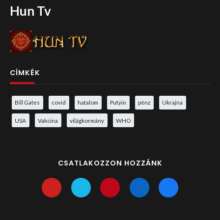
Hun Tv
CÍMKÉK
Bill Gates
covid
hatalom
Putyin
pénz
Ukrajna
USA
Vakcina
világkormány
WHO
CSATLAKOZZON HOZZÁNK