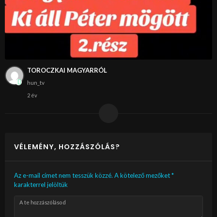
TOROCZKAI MAGYARRÓL
hun_tv
2 év
VÉLEMÉNY, HOZZÁSZÓLÁS?
Az e-mail címet nem tesszük közzé.
A kötelező mezőket
*
karakterrel jelöltük
A te hozzászólásod