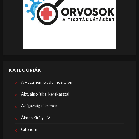
KATEGÓRIÁK
A Haza nem eladó mozgalom
Aktuálpolitikai kerekasztal
Az igazság tükrében
Álmos Király TV
Citonorm