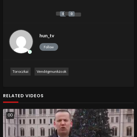
0
0
hun_tv
Follow
Toroczkai
Vendégmunkások
RELATED VIDEOS
0
0