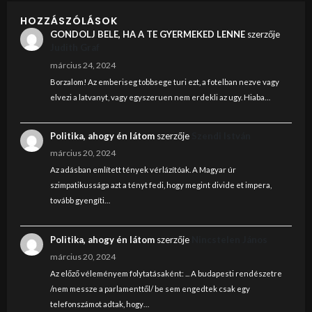
HOZZÁSZÓLÁSOK
GONDOLJ BELE, HA A TE GYERMEKED LENNE
szerzője
Judith Graf
március 24, 2024
Borzalom! Az emberiseg tobbsege turi ezt, a fotelban nezve vagy
elvezi a latvanyt, vagy egyszeruen nem erdekli az ugy. Hiaba…
Politika, ahogy én látom
szerzője
Szendi István
március 20, 2024
Az adásban említett tények vérlázítóak. A Magyar úr
szimpatikussága azt a tényt fedi, hogy megint divide et impera,
tovább gyengíti…
Politika, ahogy én látom
szerzője
Nincstelen János
március 20, 2024
Az előző véleményem folytatásaként: ... A budapesti rendészetre
/nem messze a parlamenttől/ be sem engedtek csak egy
telefonszámot adtak, hogy…