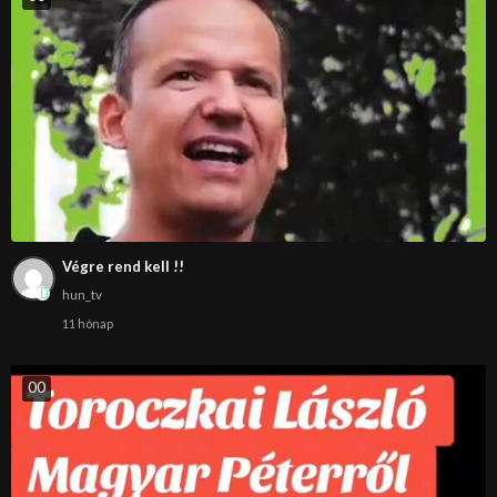
Végre rend kell !!
hun_tv
11 hónap
0
0