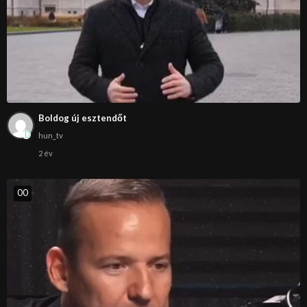
Boldog új esztendőt
hun_tv
2 év
0
0