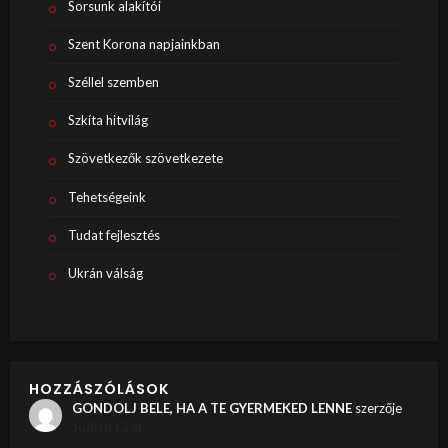
Sorsunk alakítói
Szent Korona napjainkban
Széllel szemben
Szkíta hitvilág
Szövetkezők szövetkezete
Tehetségeink
Tudat fejlesztés
Ukrán válság
HOZZÁSZÓLÁSOK
GONDOLJ BELE, HA A TE GYERMEKED LENNE
szerzője
Judith Graf