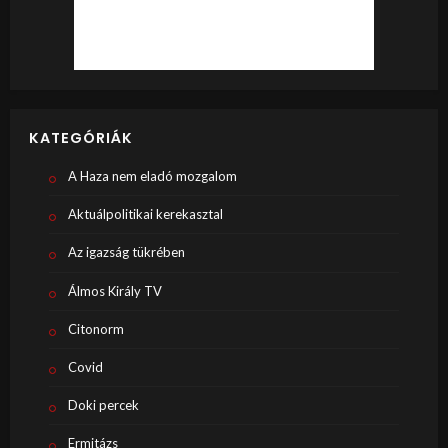
KATEGÓRIÁK
A Haza nem eladó mozgalom
Aktuálpolitikai kerekasztal
Az igazság tükrében
Álmos Király TV
Citonorm
Covid
Doki percek
Ermitázs