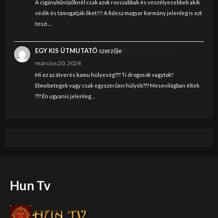
A cigánybűnözőknél csak azok rosszabbak és veszélyesebbek akik
védik és támogatják őket!!! A fidesz magyar kormány jelenleg is ezt
teszi.…
EGY KIS ÚTMUTATÓ
szerzője
Nincstelen János
március 20, 2024
Mi ez az átverés kamu hülyeség??? Ti drogosok vagytok?
Elmebetegek vagy csak egyszerűen hülyék??? Mesevilágban éltek
??? Én ugyanis jelenleg…
Hun Tv