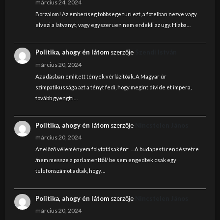
március 24, 2024
Borzalom! Az emberiseg tobbsege turi ezt, a fotelban nezve vagy
elvezi a latvanyt, vagy egyszeruen nem erdekli az ugy. Hiaba…
Politika, ahogy én látom
szerzője
Szendi István
március 20, 2024
Az adásban említett tények vérlázítóak. A Magyar úr
szimpatikussága azt a tényt fedi, hogy megint divide et impera,
tovább gyengíti…
Politika, ahogy én látom
szerzője
Nincstelen János
március 20, 2024
Az előző véleményem folytatásaként: ... A budapesti rendészetre
/nem messze a parlamenttől/ be sem engedtek csak egy
telefonszámot adtak, hogy…
Politika, ahogy én látom
szerzője
Nincstelen János
március 20, 2024