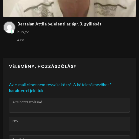
Bertalan Attila bejelenti az ápr. 3. gyűlését
hun_tv
4 év
VÉLEMÉNY, HOZZÁSZÓLÁS?
Az e-mail címet nem tesszük közzé.
A kötelező mezőket
*
karakterrel jelöltük
A te hozzászólásod
Név