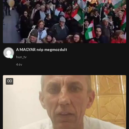
A MAGYAR nép megmozdult
hun_tv
4 év
0
0