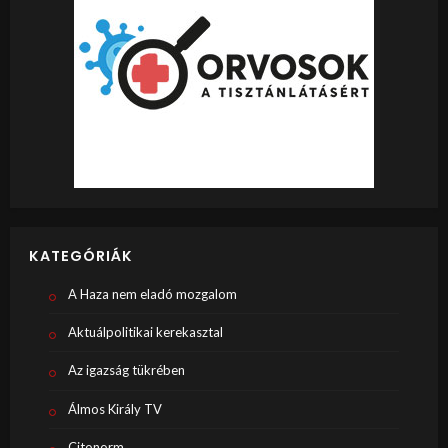
KATEGÓRIÁK
A Haza nem eladó mozgalom
Aktuálpolitikai kerekasztal
Az igazság tükrében
Álmos Király TV
Citonorm