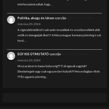
telefonszámot adtak, hogy…
Politika, ahogy én látom
szerzője
Nincstelen János
március 20, 2024
A cigánybűnözőknél csak azok rosszabbak és veszélyesebbek akik
védik és támogatják őket!!! A fidesz magyar kormány jelenleg is ezt
teszi.…
EGY KIS ÚTMUTATÓ
szerzője
Nincstelen János
március 20, 2024
Mi ez az átverés kamu hülyeség??? Ti drogosok vagytok?
Elmebetegek vagy csak egyszerűen hülyék??? Mesevilágban éltek
??? Én ugyanis jelenleg…