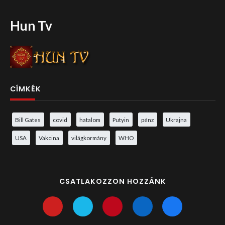
Hun Tv
CÍMKÉK
Bill Gates
covid
hatalom
Putyin
pénz
Ukrajna
USA
Vakcina
világkormány
WHO
CSATLAKOZZON HOZZÁNK