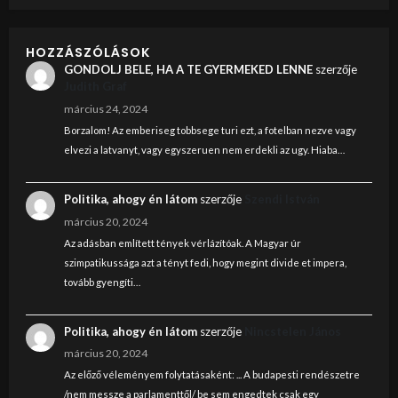
HOZZÁSZÓLÁSOK
GONDOLJ BELE, HA A TE GYERMEKED LENNE
szerzője
Judith Graf
március 24, 2024
Borzalom! Az emberiseg tobbsege turi ezt, a fotelban nezve vagy
elvezi a latvanyt, vagy egyszeruen nem erdekli az ugy. Hiaba…
Politika, ahogy én látom
szerzője
Szendi István
március 20, 2024
Az adásban említett tények vérlázítóak. A Magyar úr
szimpatikussága azt a tényt fedi, hogy megint divide et impera,
tovább gyengíti…
Politika, ahogy én látom
szerzője
Nincstelen János
március 20, 2024
Az előző véleményem folytatásaként: ... A budapesti rendészetre
/nem messze a parlamenttől/ be sem engedtek csak egy