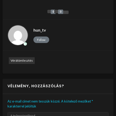
0
0
hun_tv
Follow
Vérátömlesztés
VÉLEMÉNY, HOZZÁSZÓLÁS?
Az e-mail címet nem tesszük közzé.
A kötelező mezőket
*
karakterrel jelöltük
A te hozzászólásod