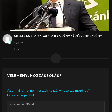
MI HAZÁNK MOZGALOM KAMPÁNYZÁRÓ RENDEZVÉNY
hun_tv
2 év
VÉLEMÉNY, HOZZÁSZÓLÁS?
Az e-mail címet nem tesszük közzé.
A kötelező mezőket
*
karakterrel jelöltük
A te hozzászólásod