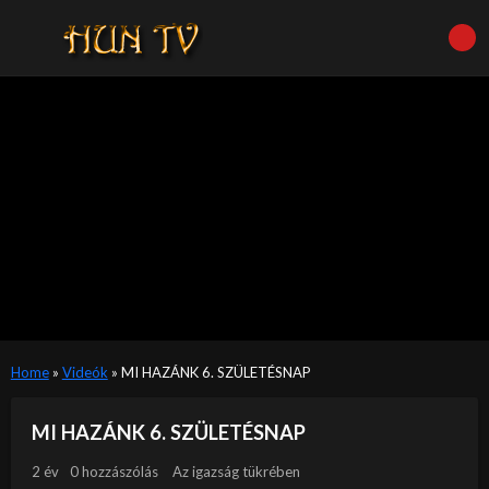
Home
»
Videók
»
MI HAZÁNK 6. SZÜLETÉSNAP
MI HAZÁNK 6. SZÜLETÉSNAP
2 év
0 hozzászólás
Az igazság tükrében