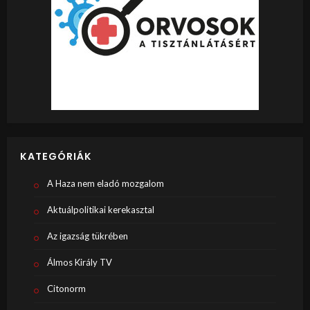
KATEGÓRIÁK
A Haza nem eladó mozgalom
Aktuálpolitikai kerekasztal
Az igazság tükrében
Álmos Király TV
Citonorm