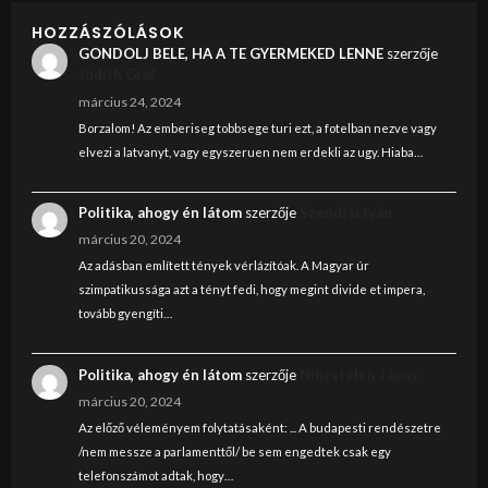
HOZZÁSZÓLÁSOK
GONDOLJ BELE, HA A TE GYERMEKED LENNE
szerzője
Judith Graf
március 24, 2024
Borzalom! Az emberiseg tobbsege turi ezt, a fotelban nezve vagy
elvezi a latvanyt, vagy egyszeruen nem erdekli az ugy. Hiaba…
Politika, ahogy én látom
szerzője
Szendi István
március 20, 2024
Az adásban említett tények vérlázítóak. A Magyar úr
szimpatikussága azt a tényt fedi, hogy megint divide et impera,
tovább gyengíti…
Politika, ahogy én látom
szerzője
Nincstelen János
március 20, 2024
Az előző véleményem folytatásaként: ... A budapesti rendészetre
/nem messze a parlamenttől/ be sem engedtek csak egy
telefonszámot adtak, hogy…