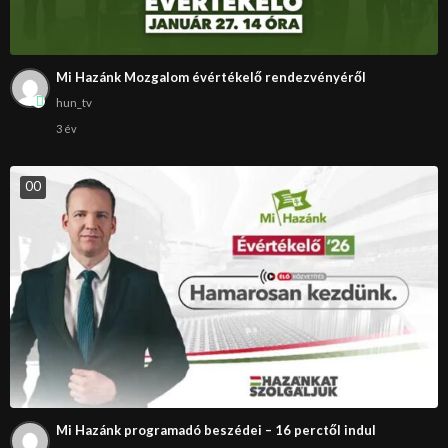
Mi Hazánk Mozgalom évértékelő rendezvényéről
hun_tv
3 év
0
0
Mi Hazánk programadó beszédei – 16 perctől indul