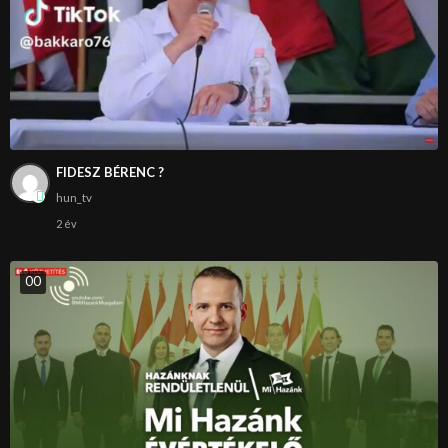
FIDESZ BÉRENC ?
hun_tv
2 év
0
0