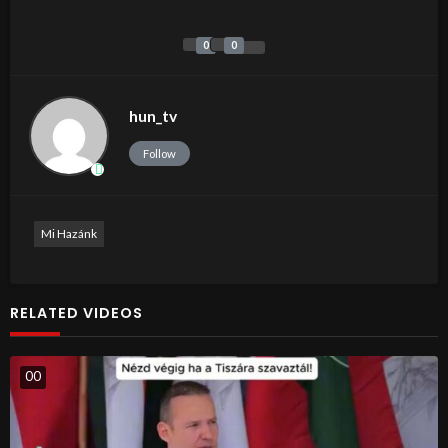
0
0
hun_tv
Follow
Mi Hazánk
RELATED VIDEOS
0
0