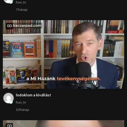
hun_tv
7 hónap
0
0
Indoklom a kivállást
hun_tv
10 hónap
0
0