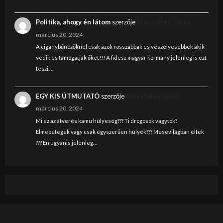
Politika, ahogy én látom
szerzője
Nincstelen János
március 20, 2024
A cigánybűnözőknél csak azok rosszabbak és veszélyesebbek akik
védik és támogatják őket!!! A fidesz magyar kormány jelenleg is ezt
teszi.…
EGY KIS ÚTMUTATÓ
szerzője
Nincstelen János
március 20, 2024
Mi ez az átverés kamu hülyeség??? Ti drogosok vagytok?
Elmebetegek vagy csak egyszerűen hülyék??? Mesevilágban éltek
??? Én ugyanis jelenleg…