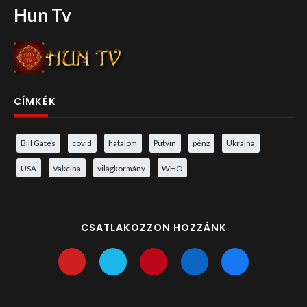
Hun Tv
CÍMKÉK
Bill Gates
covid
hatalom
Putyin
pénz
Ukrajna
USA
Vakcina
világkormány
WHO
CSATLAKOZZON HOZZÁNK