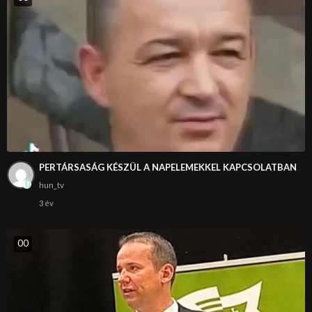
PERTÁRSASÁG KÉSZÜL A NAPELEMEKKEL KAPCSOLATBAN
hun_tv
3 év
0
0