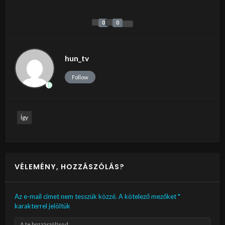
0
0
hun_tv
Follow
Így
VÉLEMÉNY, HOZZÁSZÓLÁS?
Az e-mail címet nem tesszük közzé.
A kötelező mezőket
*
karakterrel jelöltük
A te hozzászólásod