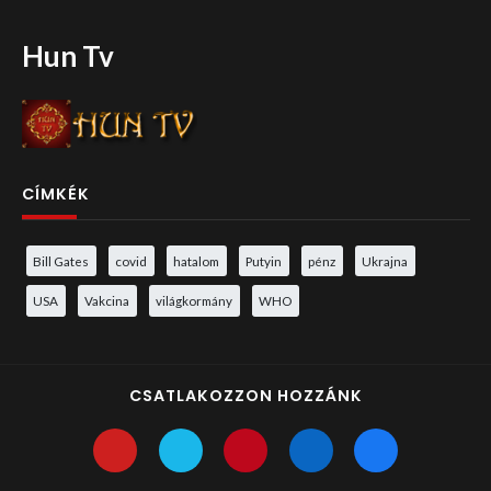
Hun Tv
CÍMKÉK
Bill Gates
covid
hatalom
Putyin
pénz
Ukrajna
USA
Vakcina
világkormány
WHO
CSATLAKOZZON HOZZÁNK