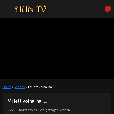
Home
»
Videók
»
Mi lett volna, ha ….
Mi lett volna, ha ….
2 év
0 hozzászólás
Az igazság tükrében