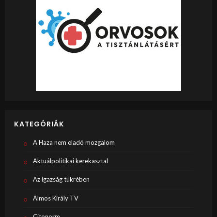
KATEGÓRIÁK
A Haza nem eladó mozgalom
Aktuálpolitikai kerekasztal
Az igazság tükrében
Álmos Király TV
Citonorm