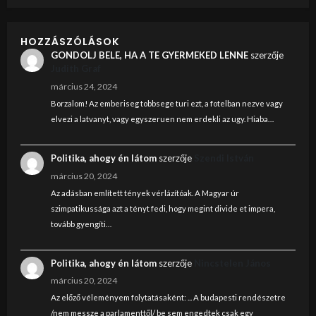
HOZZÁSZÓLÁSOK
GONDOLJ BELE, HA A TE GYERMEKED LENNE
szerzője
Judith Graf
március 24, 2024
Borzalom! Az emberiseg tobbsege turi ezt, a fotelban nezve vagy
elvezi a latvanyt, vagy egyszeruen nem erdekli az ugy. Hiaba…
Politika, ahogy én látom
szerzője
Szendi István
március 20, 2024
Az adásban említett tények vérlázítóak. A Magyar úr
szimpatikussága azt a tényt fedi, hogy megint divide et impera,
tovább gyengíti…
Politika, ahogy én látom
szerzője
Nincstelen János
március 20, 2024
Az előző véleményem folytatásaként: ... A budapesti rendészetre
/nem messze a parlamenttől/ be sem engedtek csak egy