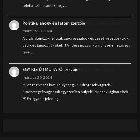
telefonszámot adtak, hogy…
Politika, ahogy én látom
szerzője
Nincstelen János
március 20, 2024
A cigánybűnözőknél csak azok rosszabbak és veszélyesebbek akik
védik és támogatják őket!!! A fidesz magyar kormány jelenleg is ezt
teszi.…
EGY KIS ÚTMUTATÓ
szerzője
Nincstelen János
március 20, 2024
Mi ez az átverés kamu hülyeség??? Ti drogosok vagytok?
Elmebetegek vagy csak egyszerűen hülyék??? Mesevilágban éltek
??? Én ugyanis jelenleg…