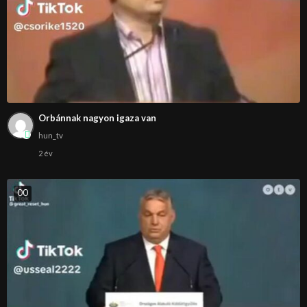
Orbánnak nagyon igaza van
hun_tv
2 év
0
0