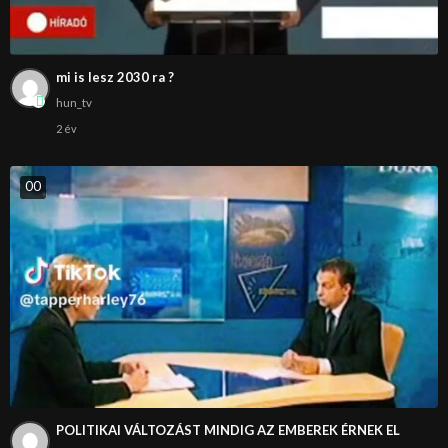
mi is lesz 2030 ra ?
hun_tv
2 év
0
0
POLITIKAI VÁLTOZÁST MINDIG AZ EMBEREK ÉRNEK EL