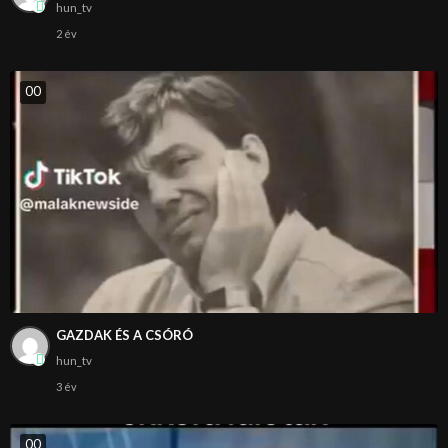
hun_tv
2 év
0
0
GAZDAK ÉS A CSÓRÓ
hun_tv
3 év
0
0