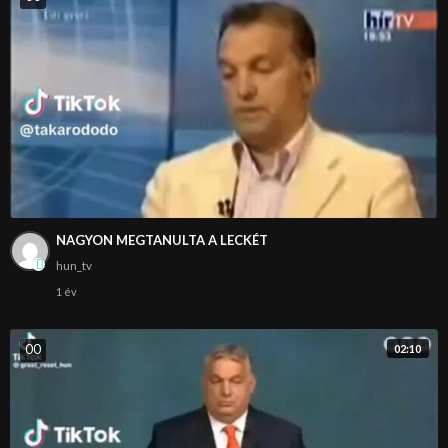
NAGYON MEGTANULTA A LECKÉT
hun_tv
1 év
0
0
02:10