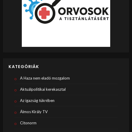
KATEGÓRIÁK
A Haza nem eladó mozgalom
Aktuálpolitikai kerekasztal
Az igazság tükrében
Álmos Király TV
Citonorm