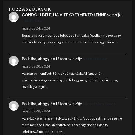
HOZZÁSZÓLÁSOK
GONDOLJ BELE, HA A TE GYERMEKED LENNE
szerzője
Judith Graf
március 24, 2024
Borzalom! Az emberiseg tobbsege turi ezt, a fotelban nezve vagy
elvezi a latvanyt, vagy egyszeruen nem erdekli az ugy. Hiaba…
Politika, ahogy én látom
szerzője
Szendi István
március 20, 2024
Az adásban említett tények vérlázítóak. A Magyar úr
szimpatikussága azt a tényt fedi, hogy megint divide et impera,
tovább gyengíti…
Politika, ahogy én látom
szerzője
Nincstelen János
március 20, 2024
Az előző véleményem folytatásaként: ... A budapesti rendészetre
/nem messze a parlamenttől/ be sem engedtek csak egy
telefonszámot adtak, hogy…