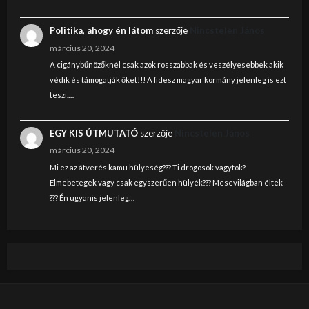
Politika, ahogy én látom
szerzője
Nincstelen János
március 20, 2024
A cigánybűnözőknél csak azok rosszabbak és veszélyesebbek akik
védik és támogatják őket!!! A fidesz magyar kormány jelenleg is ezt
teszi.…
EGY KIS ÚTMUTATÓ
szerzője
Nincstelen János
március 20, 2024
Mi ez az átverés kamu hülyeség??? Ti drogosok vagytok?
Elmebetegek vagy csak egyszerűen hülyék??? Mesevilágban éltek
??? Én ugyanis jelenleg…