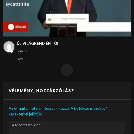
ÚJ VILÁGREND ÉPÍTŐI
hun_tv
3 év
VÉLEMÉNY, HOZZÁSZÓLÁS?
Az e-mail címet nem tesszük közzé.
A kötelező mezőket
*
karakterrel jelöltük
A te hozzászólásod