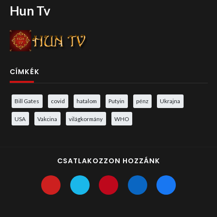
Hun Tv
CÍMKÉK
Bill Gates
covid
hatalom
Putyin
pénz
Ukrajna
USA
Vakcina
világkormány
WHO
CSATLAKOZZON HOZZÁNK