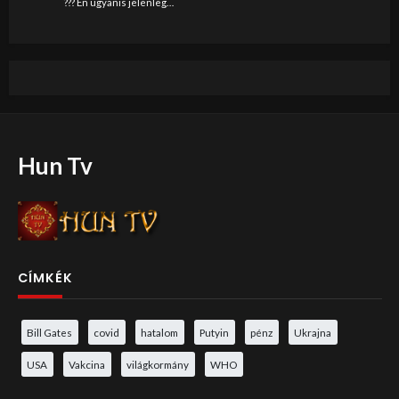
??? Én ugyanis jelenleg…
Hun Tv
CÍMKÉK
Bill Gates
covid
hatalom
Putyin
pénz
Ukrajna
USA
Vakcina
világkormány
WHO