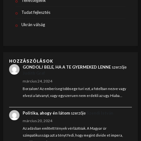
Tehetségeink
Tudat fejlesztés
Ukrán válság
HOZZÁSZÓLÁSOK
GONDOLJ BELE, HA A TE GYERMEKED LENNE
szerzője
Judith Graf
március 24, 2024
Borzalom! Az emberiseg tobbsege turi ezt, a fotelban nezve vagy
elvezi a latvanyt, vagy egyszeruen nem erdekli az ugy. Hiaba…
Politika, ahogy én látom
szerzője
Szendi István
március 20, 2024
Az adásban említett tények vérlázítóak. A Magyar úr
szimpatikussága azt a tényt fedi, hogy megint divide et impera,