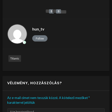
0
0
hun_tv
Follow
Titanic
VÉLEMÉNY, HOZZÁSZÓLÁS?
Az e-mail címet nem tesszük közzé.
A kötelező mezőket
*
karakterrel jelöltük
A te hozzászólásod