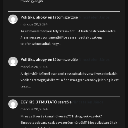
tovább gyengíti…
Politika, ahogy én látom
szerzője
Nincstelen János
március 20, 2024
Az előző véleményem folytatásaként: ... A budapesti rendészetre
/nem messze a parlamenttől/ be sem engedtek csak egy
telefonszámot adtak, hogy…
Politika, ahogy én látom
szerzője
Nincstelen János
március 20, 2024
A cigánybűnözőknél csak azok rosszabbak és veszélyesebbek akik
védik és támogatják őket!!! A fidesz magyar kormány jelenleg is ezt
teszi.…
EGY KIS ÚTMUTATÓ
szerzője
Nincstelen János
március 20, 2024
Mi ez az átverés kamu hülyeség??? Ti drogosok vagytok?
Elmebetegek vagy csak egyszerűen hülyék??? Mesevilágban éltek