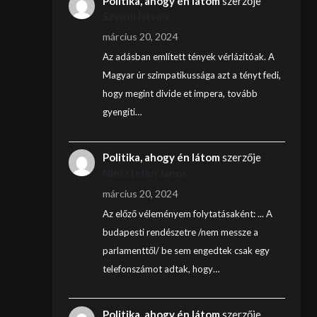
Politika, ahogy én látom
szerzője
Szendi István
március 20, 2024
Az adásban említett tények vérlázítóak. A
Magyar úr szimpatikussága azt a tényt fedi,
hogy megint divide et impera, tovább
gyengíti…
Politika, ahogy én látom
szerzője
Nincstelen János
március 20, 2024
Az előző véleményem folytatásaként: ... A
budapesti rendészetre /nem messze a
parlamenttől/ be sem engedtek csak egy
telefonszámot adtak, hogy…
Politika, ahogy én látom
szerzője