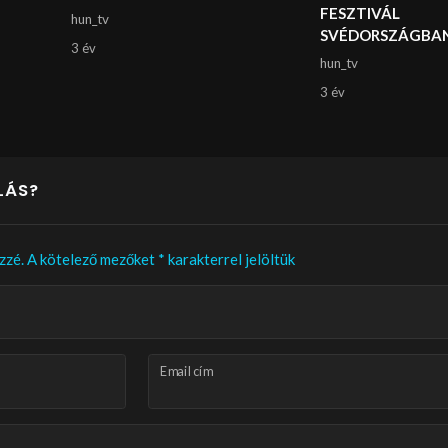
FESZTIVÁL
hun_tv
SVÉDORSZÁGBA
3 év
hun_tv
3 év
LÁS?
zzé.
A kötelező mezőket
*
karakterrel jelöltük
Email cím