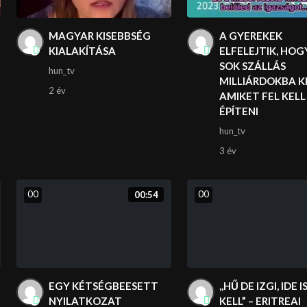
MAGYAR KISEBBSÉG
A GYEREKEK
KIALAKÍTÁSA
ELFELEJTIK, HOG
SOK SZÁLLÁS
hun_tv
MILLIÁRDOKBA K
2 év
AMIKET FEL KELL
ÉPÍTENI
hun_tv
3 év
0
0
0
0
00:54
EGY KÉTSÉGBEESETT
,,HŰ DE IZGI, IDE I
NYILATKOZAT
KELL” – ERITREAI