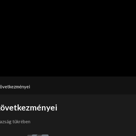
következményei
következményei
gazság tükrében