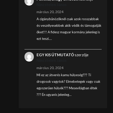
Nincstelen János
március 20, 2024
A cigánybűnözőknél csak azok rosszabbak
és veszélyesebbek akik védik és támogatják
őket!!! A fidesz magyar kormány jelenleg is
ezt teszi.…
EGY KIS ÚTMUTATÓ
szerzője
Nincstelen János
március 20, 2024
Mi ez az átverés kamu hülyeség??? Ti
drogosok vagytok? Elmebetegek vagy csak
egyszerűen hülyék??? Mesevilágban éltek
??? Én ugyanis jelenleg…