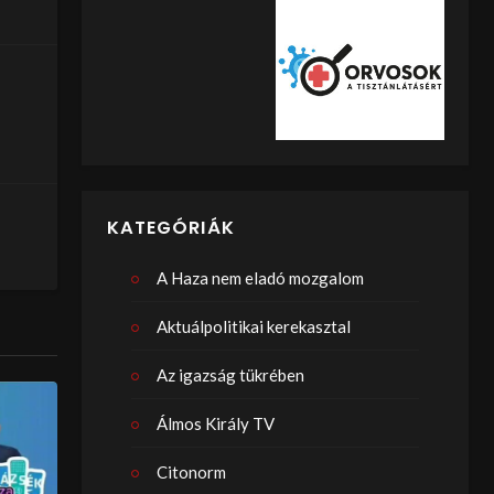
KATEGÓRIÁK
A Haza nem eladó mozgalom
Aktuálpolitikai kerekasztal
Az igazság tükrében
Álmos Király TV
Citonorm