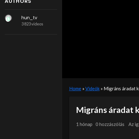
AUTHORS
hun_tv
3 823 videos
Home
»
Videók
»
Migráns áradat 
Migráns áradat 
1 hónap
0 hozzászólás
Az i