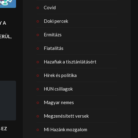
Covid
Doki percek
Y A
Ermitázs
ERÜL,
Fiatalítás
Hazafiak a tisztánlátásért
Hírek és politika
HUN csillagok
Magyar nemes
Megzenésített versek
S EZ
Mi Hazánk mozgalom