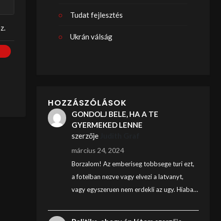
Tudat fejlesztés
z.
Ukrán válság
HOZZÁSZÓLÁSOK
GONDOLJ BELE, HA A TE
GYERMEKED LENNE
szerzője
Judith Graf
március 24, 2024
Borzalom! Az emberiseg tobbsege turi ezt,
a fotelban nezve vagy elvezi a latvanyt,
vagy egyszeruen nem erdekli az ugy. Hiaba…