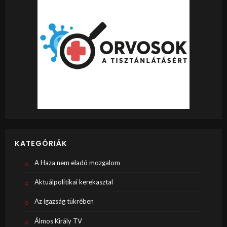
KATEGÓRIÁK
A Haza nem eladó mozgalom
Aktuálpolitikai kerekasztal
Az igazság tükrében
Álmos Király TV