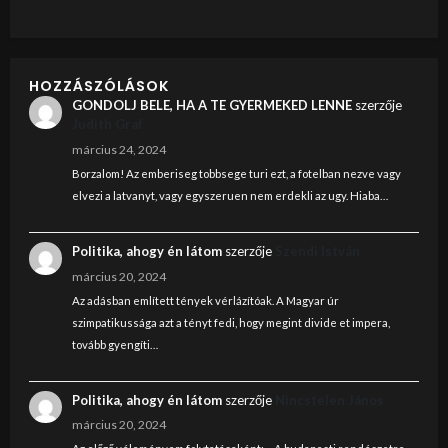
HOZZÁSZÓLÁSOK
GONDOLJ BELE, HA A TE GYERMEKED LENNE
szerzője
Judith Graf
március 24, 2024
Borzalom! Az emberiseg tobbsege turi ezt, a fotelban nezve vagy
elvezi a latvanyt, vagy egyszeruen nem erdekli az ugy. Hiaba…
Politika, ahogy én látom
szerzője
Szendi István
március 20, 2024
Az adásban említett tények vérlázítóak. A Magyar úr
szimpatikussága azt a tényt fedi, hogy megint divide et impera,
tovább gyengíti…
Politika, ahogy én látom
szerzője
Nincstelen János
március 20, 2024