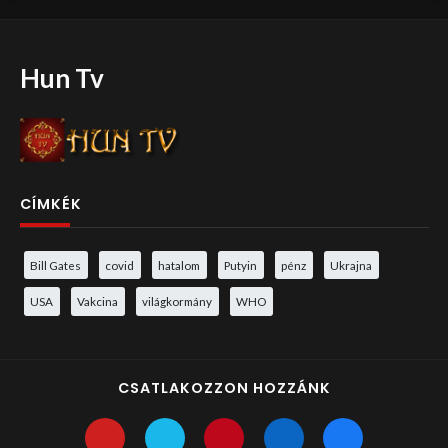
Hun Tv
CÍMKÉK
Bill Gates
covid
hatalom
Putyin
pénz
Ukrajna
USA
Vakcina
világkormány
WHO
CSATLAKOZZON HOZZÁNK