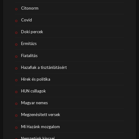
Citonorm
Covid
Doki percek
Ermitázs
Fiatalítás
Hazafiak a tisztánlátásért
Hírek és politika
HUN csillagok
Magyar nemes
Megzenésített versek
Mi Hazánk mozgalom
Nemzetünk kincsei