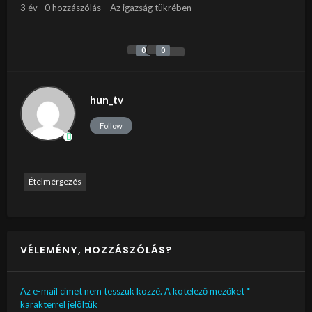
3 év
0 hozzászólás
Az igazság tükrében
0
0
hun_tv
Follow
Ételmérgezés
VÉLEMÉNY, HOZZÁSZÓLÁS?
Az e-mail címet nem tesszük közzé.
A kötelező mezőket
*
karakterrel jelöltük