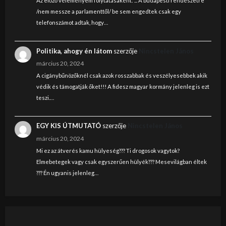
Az előző véleményem folytatásaként: ... A budapesti rendészetre
/nem messze a parlamenttől/ be sem engedtek csak egy
telefonszámot adtak, hogy…
Politika, ahogy én látom
szerzője
Nincstelen János
március 20, 2024
A cigánybűnözőknél csak azok rosszabbak és veszélyesebbek akik
védik és támogatják őket!!! A fidesz magyar kormány jelenleg is ezt
teszi.…
EGY KIS ÚTMUTATÓ
szerzője
Nincstelen János
március 20, 2024
Mi ez az átverés kamu hülyeség??? Ti drogosok vagytok?
Elmebetegek vagy csak egyszerűen hülyék??? Mesevilágban éltek
??? Én ugyanis jelenleg…