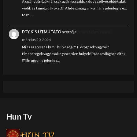
A cigánybűnözőknél csak azok rosszabbak és veszélyesebbek akik
védik és támogatják őket!!! A fidesz magyar kormány jelenleg is ezt
teszi.…
EGY KIS ÚTMUTATÓ
szerzője
Nincstelen János
március 20, 2024
Mi ez az átverés kamu hülyeség??? Ti drogosok vagytok?
Elmebetegek vagy csak egyszerűen hülyék??? Mesevilágban éltek
??? Én ugyanis jelenleg…
Hun Tv