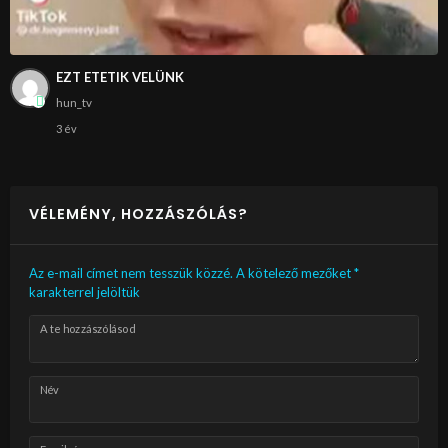
EZT ETETIK VELÜNK
hun_tv
3 év
VÉLEMÉNY, HOZZÁSZÓLÁS?
Az e-mail címet nem tesszük közzé.
A kötelező mezőket
*
karakterrel jelöltük
A te hozzászólásod
Név