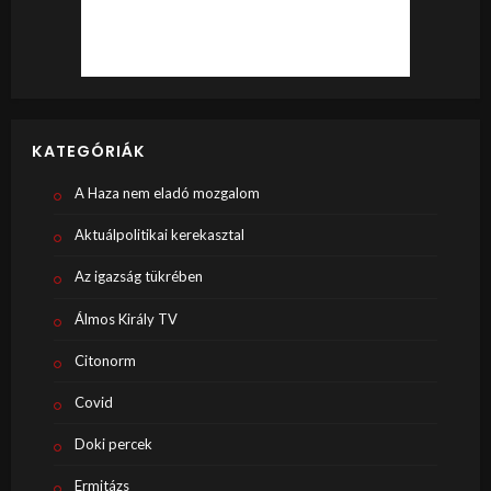
KATEGÓRIÁK
A Haza nem eladó mozgalom
Aktuálpolitikai kerekasztal
Az igazság tükrében
Álmos Király TV
Citonorm
Covid
Doki percek
Ermitázs