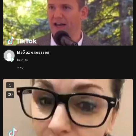
Első az egészség
hun_tv
2 év
1
0
0