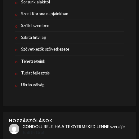
Sorsunk alakítói
Szent Korona napjainkban
Széllel szemben
Szkíta hitvilág
Szövetkezők szövetkezete
Tehetségeink
Tudat fejlesztés
Ukrán válság
HOZZÁSZÓLÁSOK
GONDOLJ BELE, HA A TE GYERMEKED LENNE
szerzője
Judith Graf