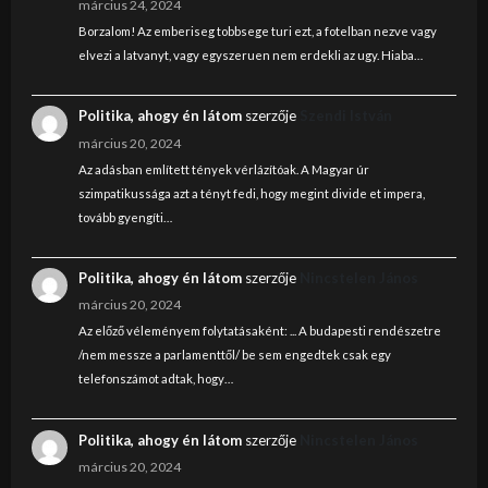
március 24, 2024
Borzalom! Az emberiseg tobbsege turi ezt, a fotelban nezve vagy
elvezi a latvanyt, vagy egyszeruen nem erdekli az ugy. Hiaba…
Politika, ahogy én látom
szerzője
Szendi István
március 20, 2024
Az adásban említett tények vérlázítóak. A Magyar úr
szimpatikussága azt a tényt fedi, hogy megint divide et impera,
tovább gyengíti…
Politika, ahogy én látom
szerzője
Nincstelen János
március 20, 2024
Az előző véleményem folytatásaként: ... A budapesti rendészetre
/nem messze a parlamenttől/ be sem engedtek csak egy
telefonszámot adtak, hogy…
Politika, ahogy én látom
szerzője
Nincstelen János
március 20, 2024