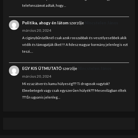
telefonszámot adtak, hogy…
Politika, ahogy én látom
szerzője
Nincstelen János
március 20, 2024
A cigánybűnözőknél csak azok rosszabbak és veszélyesebbek akik
védik és támogatják őket!!! A fidesz magyar kormány jelenleg is ezt
teszi.…
EGY KIS ÚTMUTATÓ
szerzője
Nincstelen János
március 20, 2024
Mi ez az átverés kamu hülyeség??? Ti drogosok vagytok?
Elmebetegek vagy csak egyszerűen hülyék??? Mesevilágban éltek
??? Én ugyanis jelenleg…