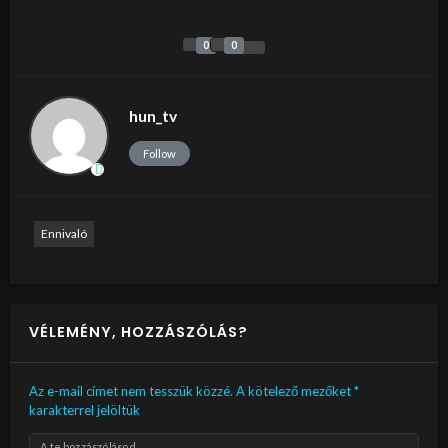
0
0
hun_tv
Follow
Ennivaló
VÉLEMÉNY, HOZZÁSZÓLÁS?
Az e-mail címet nem tesszük közzé.
A kötelező mezőket
*
karakterrel jelöltük
A te hozzászólásod