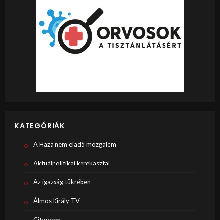
KATEGÓRIÁK
A Haza nem eladó mozgalom
Aktuálpolitikai kerekasztal
Az igazság tükrében
Álmos Király TV
Citonorm