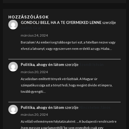
HOZZÁSZÓLÁSOK
GONDOLJ BELE, HA A TE GYERMEKED LENNE
szerzője
Judith Graf
március 24, 2024
Borzalom! Az emberiseg tobbsege turi ezt, a fotelban nezve vagy
elvezi a latvanyt, vagy egyszeruen nem erdekli az ugy. Hiaba…
Politika, ahogy én látom
szerzője
Szendi István
március 20, 2024
Az adásban említett tények vérlázítóak. A Magyar úr
szimpatikussága azt a tényt fedi, hogy megint divide et impera,
tovább gyengíti…
Politika, ahogy én látom
szerzője
Nincstelen János
március 20, 2024
Az előző véleményem folytatásaként: ... A budapesti rendészetre
/nem messze a parlamenttől/ be sem engedtek csak egy