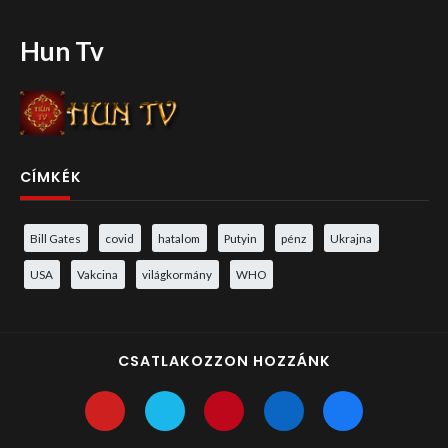
Hun Tv
CÍMKÉK
Bill Gates
covid
hatalom
Putyin
pénz
Ukrajna
USA
Vakcina
világkormány
WHO
CSATLAKOZZON HOZZÁNK