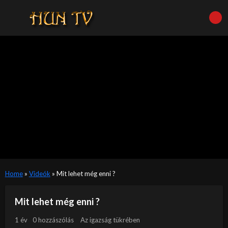
Home
»
Videók
»
Mit lehet még enni ?
Mit lehet még enni ?
1 év
0 hozzászólás
Az igazság tükrében