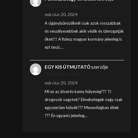
Nincstelen János
március 20, 2024
A cigánybűnözőknél csak azok rosszabbak
és veszélyesebbek akik védik és támogatják
őket!!! A fidesz magyar kormány jelenleg is
ezt teszi.…
EGY KIS ÚTMUTATÓ
szerzője
Nincstelen János
március 20, 2024
Mi ez az átverés kamu hülyeség??? Ti
drogosok vagytok? Elmebetegek vagy csak
egyszerűen hülyék??? Mesevilágban éltek
??? Én ugyanis jelenleg…