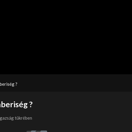
beriség ?
mberiség ?
igazság tükrében