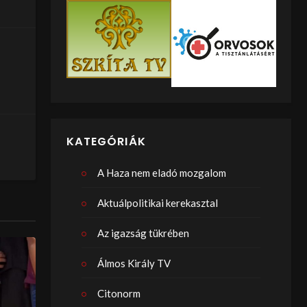
KATEGÓRIÁK
A Haza nem eladó mozgalom
Aktuálpolitikai kerekasztal
Az igazság tükrében
Álmos Király TV
Citonorm