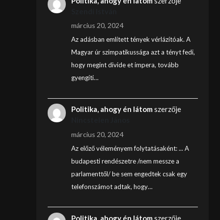
Politika, ahogy én látom
szerzője
Szendi István
március 20, 2024
Az adásban említett tények vérlázítóak. A
Magyar úr szimpatikussága azt a tényt fedi,
hogy megint divide et impera, tovább
gyengíti…
Politika, ahogy én látom
szerzője
Nincstelen János
március 20, 2024
Az előző véleményem folytatásaként: ... A
budapesti rendészetre /nem messze a
parlamenttől/ be sem engedtek csak egy
telefonszámot adtak, hogy…
Politika, ahogy én látom
szerzője