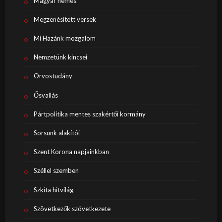
Magyar nemes
Megzenésített versek
Mi Hazánk mozgalom
Nemzetünk kincsei
Orvostudány
Ősvallás
Pártpolitika mentes szakértői kormány
Sorsunk alakítói
Szent Korona napjainkban
Széllel szemben
Szkíta hitvilág
Szövetkezők szövetkezete