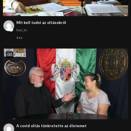
Mit kell tudni az oltásokról
hun_tv
4 év
0
0
A covid oltás tönkretette az életemet