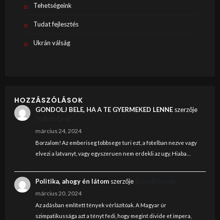
Tehetségeink
Tudat fejlesztés
Ukrán válság
HOZZÁSZÓLÁSOK
GONDOLJ BELE, HA A TE GYERMEKED LENNE
szerzője
Judith Graf
március 24, 2024
Borzalom! Az emberiseg tobbsege turi ezt, a fotelban nezve vagy
elvezi a latvanyt, vagy egyszeruen nem erdekli az ugy. Hiaba…
Politika, ahogy én látom
szerzője
Szendi István
március 20, 2024
Az adásban említett tények vérlázítóak. A Magyar úr
szimpatikussága azt a tényt fedi, hogy megint divide et impera,