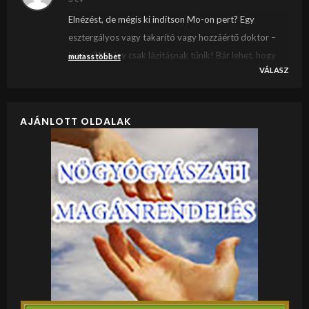
Elnézést, de mégis ki indítson Mo-on pert? Egy
esztergályos vagy takarító vagy hozzáértő doktor –
jogász?! Ez így csak lázításnak tűnik! Bár lehet, hogy
mutass többet
VÁLASZ
más megoldás nincs, de talán hozzáértőknek mégis
csak komoly dolgokat kellene elindítani a megfelelő
szerveknél. Nem?
AJÁNLOTT OLDALAK