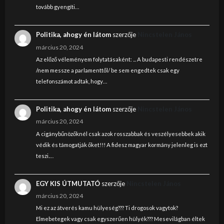
tovább gyengíti…
Politika, ahogy én látom
szerzője
Nincstelen János
március 20, 2024
Az előző véleményem folytatásaként: ... A budapesti rendészetre
/nem messze a parlamenttől/ be sem engedtek csak egy
telefonszámot adtak, hogy…
Politika, ahogy én látom
szerzője
Nincstelen János
március 20, 2024
A cigánybűnözőknél csak azok rosszabbak és veszélyesebbek akik
védik és támogatják őket!!! A fidesz magyar kormány jelenleg is ezt
teszi.…
EGY KIS ÚTMUTATÓ
szerzője
Nincstelen János
március 20, 2024
Mi ez az átverés kamu hülyeség??? Ti drogosok vagytok?
Elmebetegek vagy csak egyszerűen hülyék??? Mesevilágban éltek