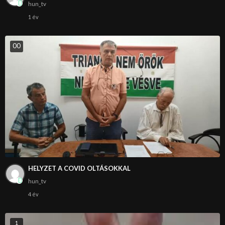
hun_tv
1 év
0
0
HELYZET A COVID OLTÁSOKKAL
hun_tv
4 év
1