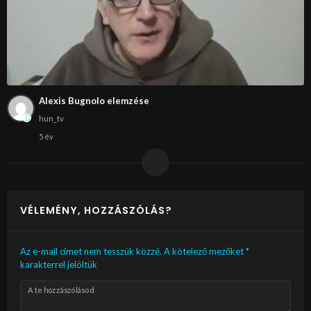
Alexis Bugnolo elemzése
hun_tv
5 év
VÉLEMÉNY, HOZZÁSZÓLÁS?
Az e-mail címet nem tesszük közzé.
A kötelező mezőket
*
karakterrel jelöltük
A te hozzászólásod