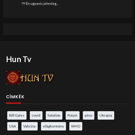
??? Én ugyanis jelenleg…
Hun Tv
CÍMKÉK
Bill Gates
covid
hatalom
Putyin
pénz
Ukrajna
USA
Vakcina
világkormány
WHO