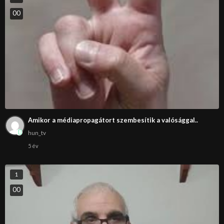
0
0
Amikor a médiapropagátort szembesítik a valósággal..
hun_tv
5 év
1
0
0