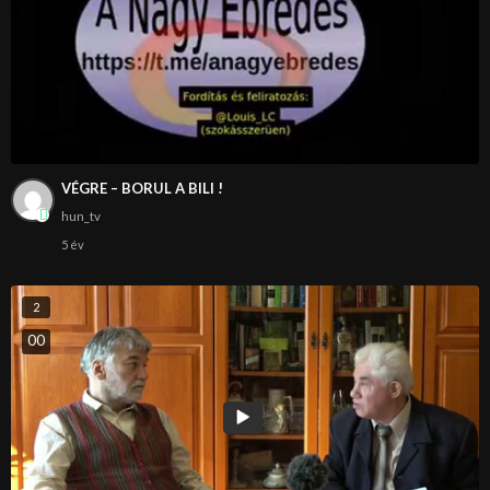
VÉGRE – BORUL A BILI !
hun_tv
5 év
2
0
0