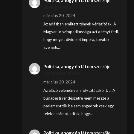
Politika, ahogy én látom
szerzője
Szendi István
március 20, 2024
Az adásban említett tények vérlázítóak. A
Magyar úr szimpatikussága azt a tényt fedi,
hogy megint divide et impera, tovább
gyengíti…
Politika, ahogy én látom
szerzője
Nincstelen János
március 20, 2024
Az előző véleményem folytatásaként: ... A
budapesti rendészetre /nem messze a
parlamenttől/ be sem engedtek csak egy
telefonszámot adtak, hogy…
Politika, ahogy én látom
szerzője