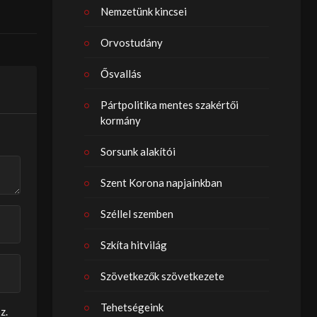
Nemzetünk kincsei
Orvostudány
Ősvallás
Pártpolitika mentes szakértői
kormány
Sorsunk alakítói
Szent Korona napjainkban
Széllel szemben
Szkíta hitvilág
Szövetkezők szövetkezete
Tehetségeink
z.