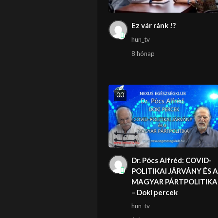
Ez vár ránk !?
hun_tv
8 hónap
0
0
Dr. Pócs Alfréd: COVID-
POLITIKAI JÁRVÁNY ÉS A
MAGYAR PÁRTPOLITIKA
– Doki percek
hun_tv