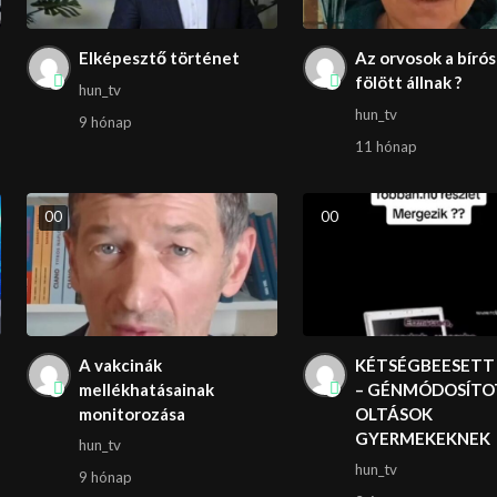
Elképesztő történet
Az orvosok a bíró
fölött állnak ?
hun_tv
hun_tv
9 hónap
11 hónap
0
0
0
0
A vakcinák
KÉTSÉGBEESETT
mellékhatásainak
– GÉNMÓDOSÍTO
monitorozása
OLTÁSOK
GYERMEKEKNEK
hun_tv
hun_tv
9 hónap