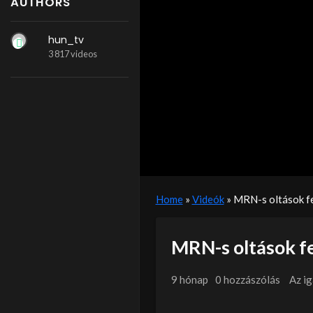
AUTHORS
hun_tv
3 817 videos
Home
»
Videók
»
MRN-s oltások fe
MRN-s oltások fe
9 hónap
0 hozzászólás
Az i