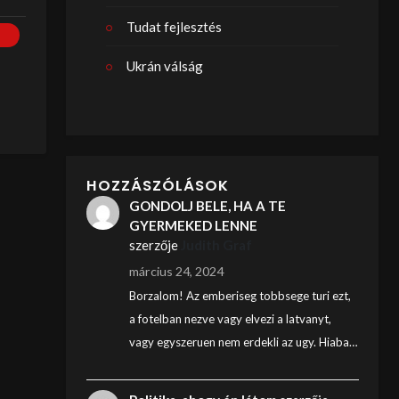
Tudat fejlesztés
Ukrán válság
HOZZÁSZÓLÁSOK
GONDOLJ BELE, HA A TE
GYERMEKED LENNE
szerzője
Judith Graf
március 24, 2024
Borzalom! Az emberiseg tobbsege turi ezt,
a fotelban nezve vagy elvezi a latvanyt,
vagy egyszeruen nem erdekli az ugy. Hiaba…