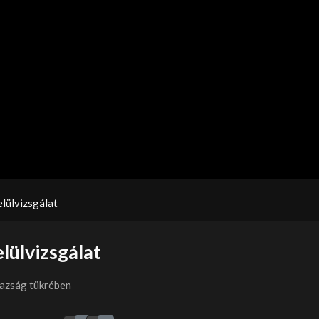
lülvizsgálat
lülvizsgálat
gazság tükrében