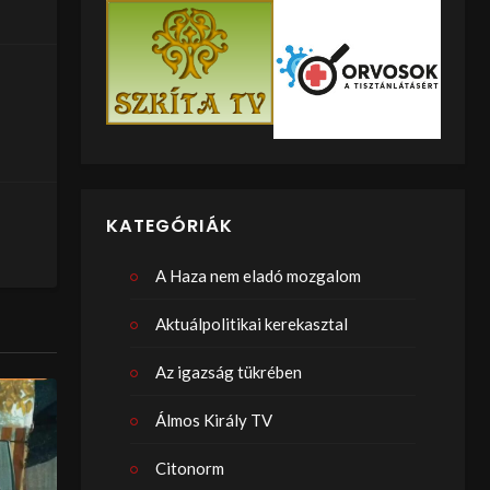
KATEGÓRIÁK
A Haza nem eladó mozgalom
Aktuálpolitikai kerekasztal
Az igazság tükrében
Álmos Király TV
Citonorm