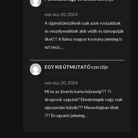
Nincstelen János
március 20, 2024
A cigánybűnözőknél csak azok rosszabbak
és veszélyesebbek akik védik és támogatják
őket!!! A fidesz magyar kormány jelenleg is
ezt teszi.…
EGY KIS ÚTMUTATÓ
szerzője
Nincstelen János
március 20, 2024
Mi ez az átverés kamu hülyeség??? Ti
drogosok vagytok? Elmebetegek vagy csak
egyszerűen hülyék??? Mesevilágban éltek
??? Én ugyanis jelenleg…