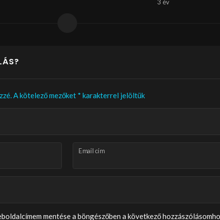
3 év
LÁS?
zzé.
A kötelező mezőket
*
karakterrel jelöltük
Email cím
weboldalcímem mentése a böngészőben a következő hozzászólásomho