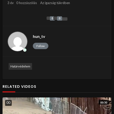
3 év
0 hozzászólás
Az igazság tükrében
0
0
hun_tv
Follow
Határvédelem
RELATED VIDEOS
0
0
00:50