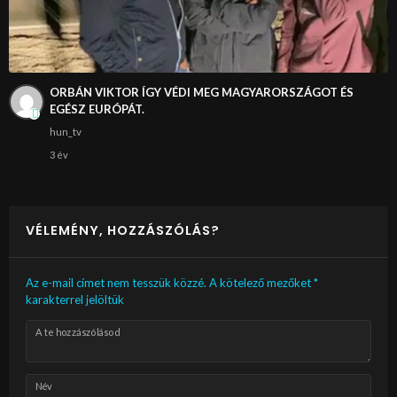
ORBÁN VIKTOR ÍGY VÉDI MEG MAGYARORSZÁGOT ÉS
EGÉSZ EURÓPÁT.
hun_tv
3 év
VÉLEMÉNY, HOZZÁSZÓLÁS?
Az e-mail címet nem tesszük közzé.
A kötelező mezőket
*
karakterrel jelöltük
A te hozzászólásod
Név