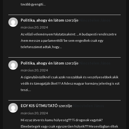
tovább gyengíti…
Politika, ahogy én látom
szerzője
Nincstelen János
március 20, 2024
Az előző véleményem folytatásaként: ... A budapesti rendészetre
/nem messze a parlamenttől/ be sem engedtek csak egy
telefonszámot adtak, hogy…
Politika, ahogy én látom
szerzője
Nincstelen János
március 20, 2024
A cigánybűnözőknél csak azok rosszabbak és veszélyesebbek akik
védik és támogatják őket!!! A fidesz magyar kormány jelenleg is ezt
teszi.…
EGY KIS ÚTMUTATÓ
szerzője
Nincstelen János
március 20, 2024
Mi ez az átverés kamu hülyeség??? Ti drogosok vagytok?
Elmebetegek vagy csak egyszerűen hülyék??? Mesevilágban éltek