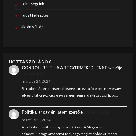
Tehetségeink
Tudat fejlesztés
Ukrán válság
HOZZÁSZÓLÁSOK
GONDOLJ BELE, HA A TE GYERMEKED LENNE
szerzője
Judith Graf
március 24, 2024
Borzalom! Az emberiseg tobbsege turi ezt, a fotelban nezve vagy
elvezi a latvanyt, vagy egyszeruen nem erdekli az ugy. Hiaba…
Politika, ahogy én látom
szerzője
Szendi István
március 20, 2024
Az adásban említett tények vérlázítóak. A Magyar úr
szimpatikussága azt a tényt fedi, hogy megint divide et impera,