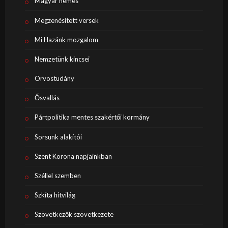
Magyar nemes
Megzenésített versek
Mi Hazánk mozgalom
Nemzetünk kincsei
Orvostudány
Ősvallás
Pártpolitika mentes szakértői kormány
Sorsunk alakítói
Szent Korona napjainkban
Széllel szemben
Szkíta hitvilág
Szövetkezők szövetkezete