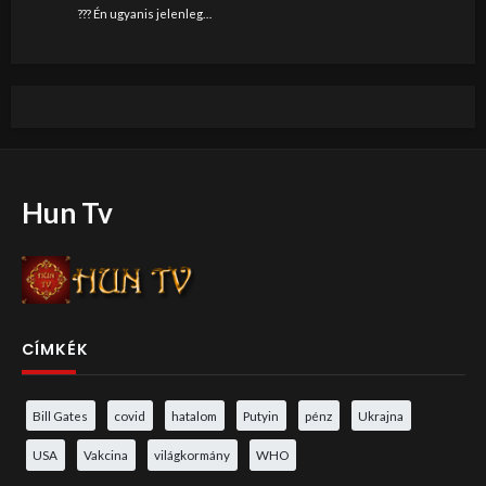
??? Én ugyanis jelenleg…
Hun Tv
CÍMKÉK
Bill Gates
covid
hatalom
Putyin
pénz
Ukrajna
USA
Vakcina
világkormány
WHO