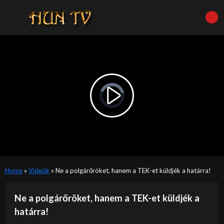
Video
Player
is
Play
loading.
Video
Home
»
Videók
»
Ne a polgárőröket, hanem a TEK-et küldjék a határra!
Ne a polgárőröket, hanem a TEK-et küldjék a
határra!