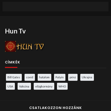
Hun Tv
CÍMKÉK
Bill Gates
covid
hatalom
Putyin
pénz
Ukrajna
USA
Vakcina
világkormány
WHO
CSATLAKOZZON HOZZÁNK