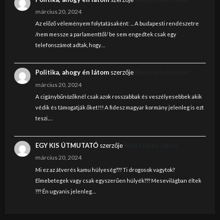
március 20, 2024
Az előző véleményem folytatásaként: ... A budapesti rendészetre
/nem messze a parlamenttől/ be sem engedtek csak egy
telefonszámot adtak, hogy…
Politika, ahogy én látom
szerzője
Nincstelen János
március 20, 2024
A cigánybűnözőknél csak azok rosszabbak és veszélyesebbek akik
védik és támogatják őket!!! A fidesz magyar kormány jelenleg is ezt
teszi.…
EGY KIS ÚTMUTATÓ
szerzője
Nincstelen János
március 20, 2024
Mi ez az átverés kamu hülyeség??? Ti drogosok vagytok?
Elmebetegek vagy csak egyszerűen hülyék??? Mesevilágban éltek
??? Én ugyanis jelenleg…