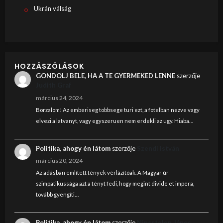
Ukrán válság
HOZZÁSZÓLÁSOK
GONDOLJ BELE, HA A TE GYERMEKED LENNE
szerzője
Judith Graf
március 24, 2024
Borzalom! Az emberiseg tobbsege turi ezt, a fotelban nezve vagy
elvezi a latvanyt, vagy egyszeruen nem erdekli az ugy. Hiaba…
Politika, ahogy én látom
szerzője
Szendi István
március 20, 2024
Az adásban említett tények vérlázítóak. A Magyar úr
szimpatikussága azt a tényt fedi, hogy megint divide et impera,
tovább gyengíti…
Politika, ahogy én látom
szerzője
Nincstelen János