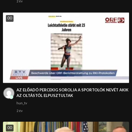
2 év
0
0
AZ ELŐADÓ PERCEKIG SOROLJA A SPORTOLÓK NEVÉT AKIK
AZ OLTÁSTÓL ELPUSZTULTAK
hun_tv
2 év
0
0