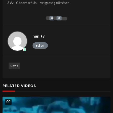
3 év
0 hozzászólás
Az igazság tükrében
0
0
hun_tv
Follow
Covid
RELATED VIDEOS
0
0