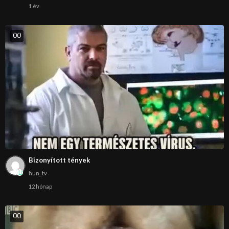
1 év
0
0
Bizonyított tények
hun_tv
12 hónap
0
0