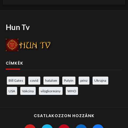
Hun Tv
CÍMKÉK
Bill Gates
covid
hatalom
Putyin
pénz
Ukrajna
USA
Vakcina
világkormány
WHO
CSATLAKOZZON HOZZÁNK