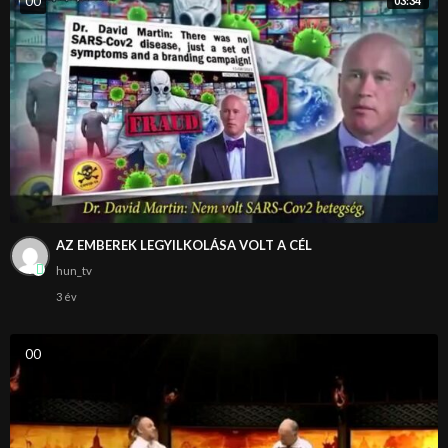
0
0
03:34
AZ EMBEREK LEGYILKOLÁSA VOLT A CÉL
hun_tv
3 év
0
0