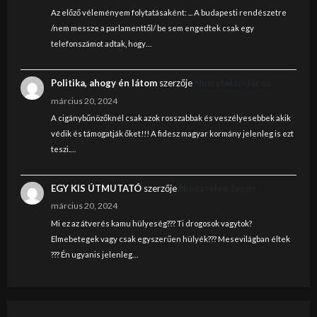
Az előző véleményem folytatásaként: ... A budapesti rendészetre
/nem messze a parlamenttől/ be sem engedtek csak egy
telefonszámot adtak, hogy…
Politika, ahogy én látom
szerzője
Nincstelen János
március 20, 2024
A cigánybűnözőknél csak azok rosszabbak és veszélyesebbek akik
védik és támogatják őket!!! A fidesz magyar kormány jelenleg is ezt
teszi.…
EGY KIS ÚTMUTATÓ
szerzője
Nincstelen János
március 20, 2024
Mi ez az átverés kamu hülyeség??? Ti drogosok vagytok?
Elmebetegek vagy csak egyszerűen hülyék??? Mesevilágban éltek
??? Én ugyanis jelenleg…