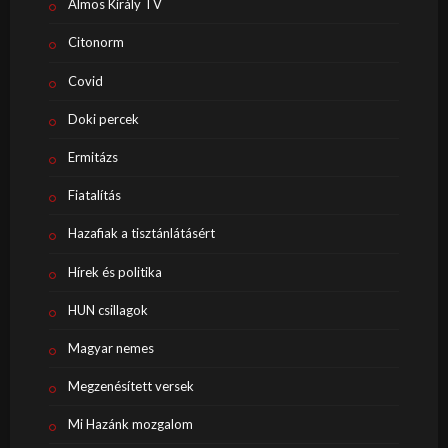
Álmos Király TV
Citonorm
Covid
Doki percek
Ermitázs
Fiatalítás
Hazafiak a tisztánlátásért
Hírek és politika
HUN csillagok
Magyar nemes
Megzenésített versek
Mi Hazánk mozgalom