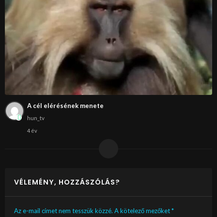
A cél elérésének menete
hun_tv
4 év
VÉLEMÉNY, HOZZÁSZÓLÁS?
Az e-mail címet nem tesszük közzé.
A kötelező mezőket
*