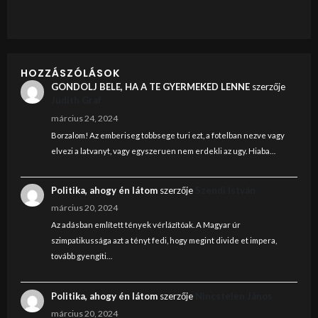
HOZZÁSZÓLÁSOK
GONDOLJ BELE, HA A TE GYERMEKED LENNE
szerzője
Judith Graf
március 24, 2024
Borzalom! Az emberiseg tobbsege turi ezt, a fotelban nezve vagy
elvezi a latvanyt, vagy egyszeruen nem erdekli az ugy. Hiaba…
Politika, ahogy én látom
szerzője
Szendi István
március 20, 2024
Az adásban említett tények vérlázítóak. A Magyar úr
szimpatikussága azt a tényt fedi, hogy megint divide et impera,
tovább gyengíti…
Politika, ahogy én látom
szerzője
Nincstelen János
március 20, 2024