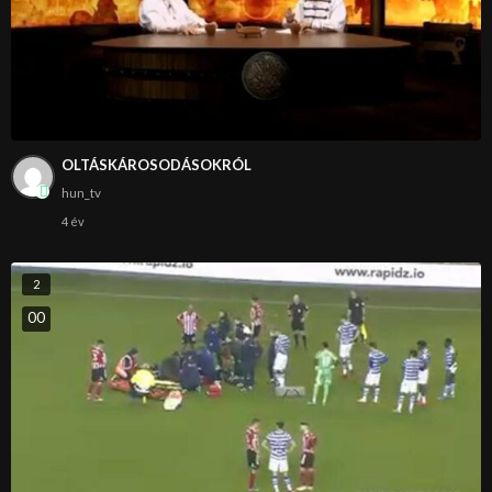
OLTÁSKÁROSODÁSOKRÓL
hun_tv
4 év
2
0
0