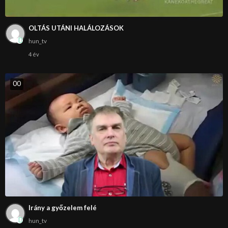
OLTÁS UTÁNI HALÁLOZÁSOK
hun_tv
4 év
0
0
Irány a győzelem felé
hun_tv