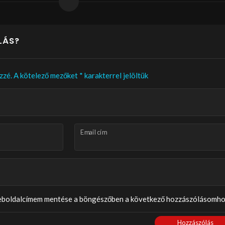
LÁS?
zzé.
A kötelező mezőket
*
karakterrel jelöltük
Email cím
weboldalcímem mentése a böngészőben a következő hozzászólásomho
Hozzászólás