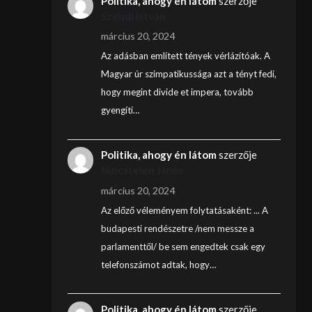
Politika, ahogy én látom
szerzője
Szendi István
március 20, 2024
Az adásban említett tények vérlázítóak. A
Magyar úr szimpatikussága azt a tényt fedi,
hogy megint divide et impera, tovább
gyengíti…
Politika, ahogy én látom
szerzője
Nincstelen János
március 20, 2024
Az előző véleményem folytatásaként: ... A
budapesti rendészetre /nem messze a
parlamenttől/ be sem engedtek csak egy
telefonszámot adtak, hogy…
Politika, ahogy én látom
szerzője