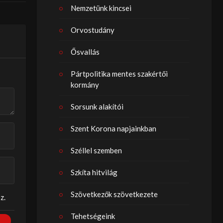
Nemzetünk kincsei
Orvostudány
Ősvallás
Pártpolitika mentes szakértői
kormány
Sorsunk alakítói
Szent Korona napjainkban
Széllel szemben
Szkíta hitvilág
Szövetkezők szövetkezete
z.
Tehetségeink