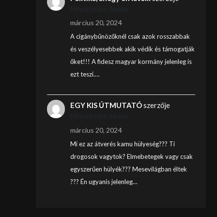
Nincstelen János
március 20, 2024
A cigánybűnözőknél csak azok rosszabbak
és veszélyesebbek akik védik és támogatják
őket!!! A fidesz magyar kormány jelenleg is
ezt teszi.…
EGY KIS ÚTMUTATÓ
szerzője
Nincstelen János
március 20, 2024
Mi ez az átverés kamu hülyeség??? Ti
drogosok vagytok? Elmebetegek vagy csak
egyszerűen hülyék??? Mesevilágban éltek
??? Én ugyanis jelenleg…