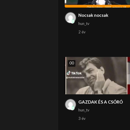
Nocsak nocsak
hun_tv
2 év
0
0
GAZDAK ÉS A CSÓRÓ
hun_tv
3 év