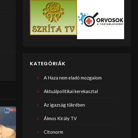
KATEGÓRIÁK
A Haza nem eladó mozgalom
Aktuálpolitikai kerekasztal
Az igazság tükrében
Álmos Király TV
Citonorm