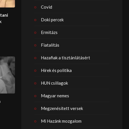
Covid
ztani
Doki percek
k
Ermitázs
Fiatalítás
Hazafiak a tisztánlátásért
Hírek és politika
HUN csillagok
Magyar nemes
a
Megzenésített versek
Mi Hazánk mozgalom