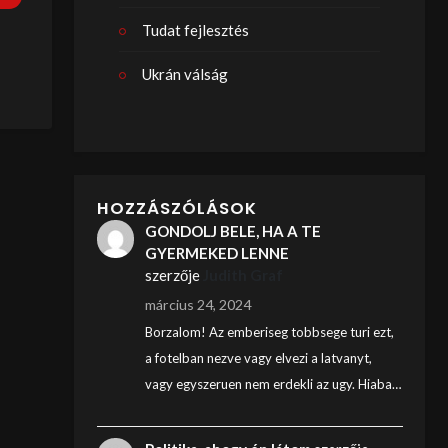
Tudat fejlesztés
Ukrán válság
HOZZÁSZÓLÁSOK
GONDOLJ BELE, HA A TE
GYERMEKED LENNE
szerzője
Judith Graf
március 24, 2024
Borzalom! Az emberiseg tobbsege turi ezt,
a fotelban nezve vagy elvezi a latvanyt,
vagy egyszeruen nem erdekli az ugy. Hiaba…