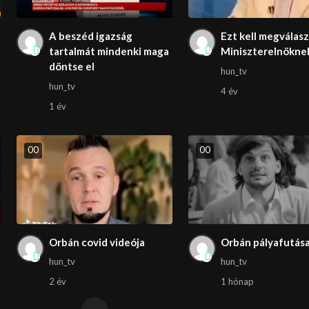
A beszéd igazság
Ezt kell megválas
tartalmát mindenki maga
Miniszterelnökne
döntse el
hun_tv
hun_tv
4 év
1 év
0
0
0
0
Orbán covid videója
Orbán pályafutás
hun_tv
hun_tv
2 év
1 hónap