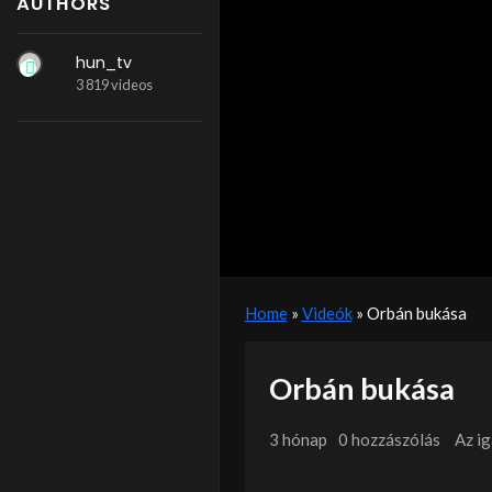
AUTHORS
hun_tv
3 819 videos
Home
»
Videók
»
Orbán bukása
Orbán bukása
3 hónap
0 hozzászólás
Az i