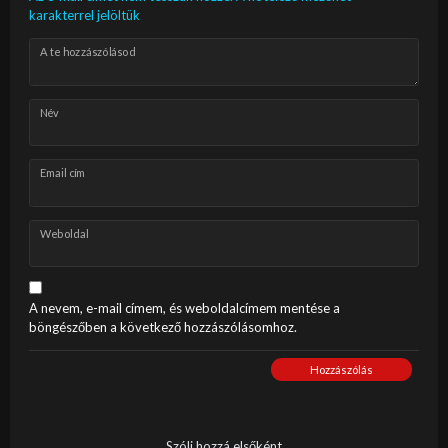
karakterrel jelöltük
A te hozzászólásod
Név
Email cím
Weboldal
A nevem, e-mail címem, és weboldalcímem mentése a
böngészőben a következő hozzászólásomhoz.
Hozzászólás
Szólj hozzá elsőként