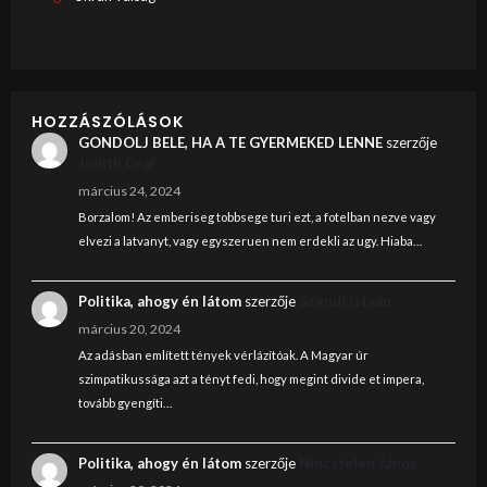
HOZZÁSZÓLÁSOK
GONDOLJ BELE, HA A TE GYERMEKED LENNE
szerzője
Judith Graf
március 24, 2024
Borzalom! Az emberiseg tobbsege turi ezt, a fotelban nezve vagy
elvezi a latvanyt, vagy egyszeruen nem erdekli az ugy. Hiaba…
Politika, ahogy én látom
szerzője
Szendi István
március 20, 2024
Az adásban említett tények vérlázítóak. A Magyar úr
szimpatikussága azt a tényt fedi, hogy megint divide et impera,
tovább gyengíti…
Politika, ahogy én látom
szerzője
Nincstelen János