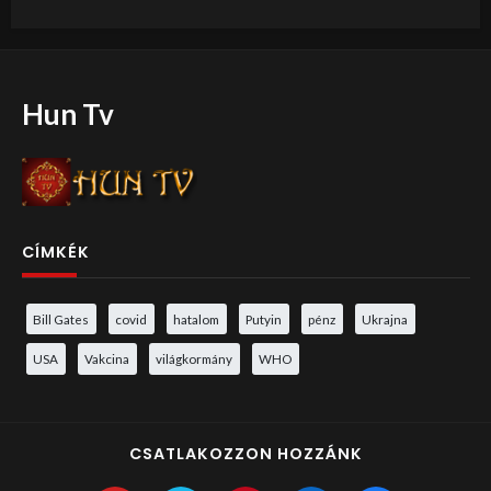
Hun Tv
CÍMKÉK
Bill Gates
covid
hatalom
Putyin
pénz
Ukrajna
USA
Vakcina
világkormány
WHO
CSATLAKOZZON HOZZÁNK