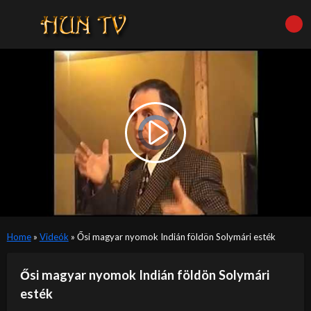
Video
Player
is
Play
loading.
Video
Home
»
Videók
»
Ősi magyar nyomok Indián földön Solymári esték
Ősi magyar nyomok Indián földön Solymári
esték