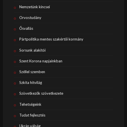
Nemzetünk kincsei
Orvostudány
Ősvallás
Pártpolitika mentes szakértői kormány
Sorsunk alakítói
Szent Korona napjainkban
Széllel szemben
Szkíta hitvilág
Szövetkezők szövetkezete
Tehetségeink
Tudat fejlesztés
Ukrán válság