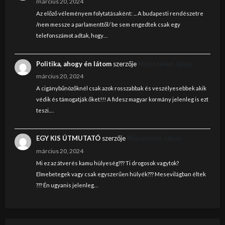
március 20, 2024
Az előző véleményem folytatásaként: ... A budapesti rendészetre
/nem messze a parlamenttől/ be sem engedtek csak egy
telefonszámot adtak, hogy…
Politika, ahogy én látom
szerzője
Nincstelen János
március 20, 2024
A cigánybűnözőknél csak azok rosszabbak és veszélyesebbek akik
védik és támogatják őket!!! A fidesz magyar kormány jelenleg is ezt
teszi.…
EGY KIS ÚTMUTATÓ
szerzője
Nincstelen János
március 20, 2024
Mi ez az átverés kamu hülyeség??? Ti drogosok vagytok?
Elmebetegek vagy csak egyszerűen hülyék??? Mesevilágban éltek
??? Én ugyanis jelenleg…