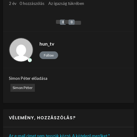
2 év
0 hozzászólás
Az igazság tükrében
0
0
hun_tv
Follow
Simon Péter előadása
Simon Péter
VÉLEMÉNY, HOZZÁSZÓLÁS?
Az e-mail címet nem tesszük közzé.
A kötelező mezőket
*