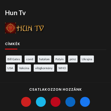
Hun Tv
CÍMKÉK
Bill Gates
covid
hatalom
Putyin
pénz
Ukrajna
USA
Vakcina
világkormány
WHO
CSATLAKOZZON HOZZÁNK