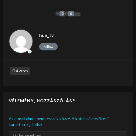
0
0
hun_tv
Follow
Ősi Város
VÉLEMÉNY, HOZZÁSZÓLÁS?
Az e-mail címet nem tesszük közzé.
A kötelező mezőket
*
karakterrel jelöltük
A te hozzászólásod