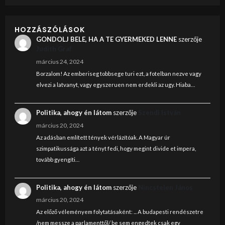
HOZZÁSZÓLÁSOK
GONDOLJ BELE, HA A TE GYERMEKED LENNE
szerzője
Judith Graf
március 24, 2024
Borzalom! Az emberiseg tobbsege turi ezt, a fotelban nezve vagy
elvezi a latvanyt, vagy egyszeruen nem erdekli az ugy. Hiaba…
Politika, ahogy én látom
szerzője
Szendi István
március 20, 2024
Az adásban említett tények vérlázítóak. A Magyar úr
szimpatikussága azt a tényt fedi, hogy megint divide et impera,
tovább gyengíti…
Politika, ahogy én látom
szerzője
Nincstelen János
március 20, 2024
Az előző véleményem folytatásaként: ... A budapesti rendészetre
/nem messze a parlamenttől/ be sem engedtek csak egy