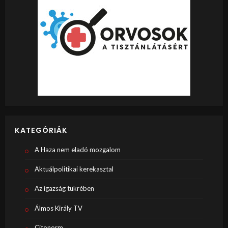
KATEGÓRIÁK
A Haza nem eladó mozgalom
Aktuálpolitikai kerekasztal
Az igazság tükrében
Álmos Király TV
Citonorm