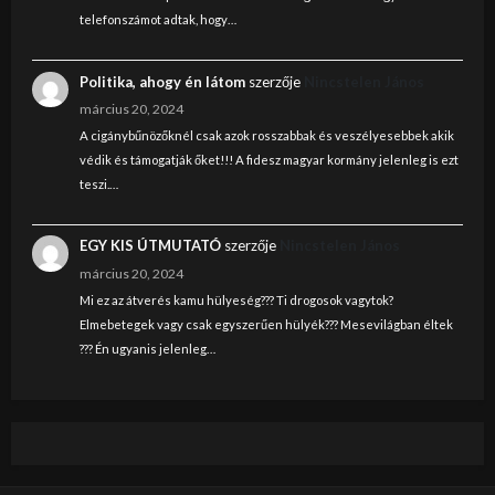
telefonszámot adtak, hogy…
Politika, ahogy én látom
szerzője
Nincstelen János
március 20, 2024
A cigánybűnözőknél csak azok rosszabbak és veszélyesebbek akik
védik és támogatják őket!!! A fidesz magyar kormány jelenleg is ezt
teszi.…
EGY KIS ÚTMUTATÓ
szerzője
Nincstelen János
március 20, 2024
Mi ez az átverés kamu hülyeség??? Ti drogosok vagytok?
Elmebetegek vagy csak egyszerűen hülyék??? Mesevilágban éltek
??? Én ugyanis jelenleg…