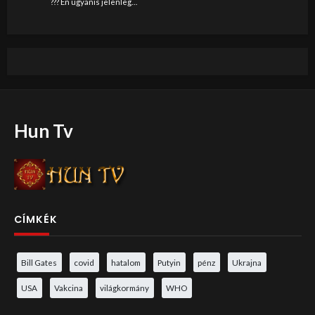
??? Én ugyanis jelenleg…
Hun Tv
CÍMKÉK
Bill Gates
covid
hatalom
Putyin
pénz
Ukrajna
USA
Vakcina
világkormány
WHO