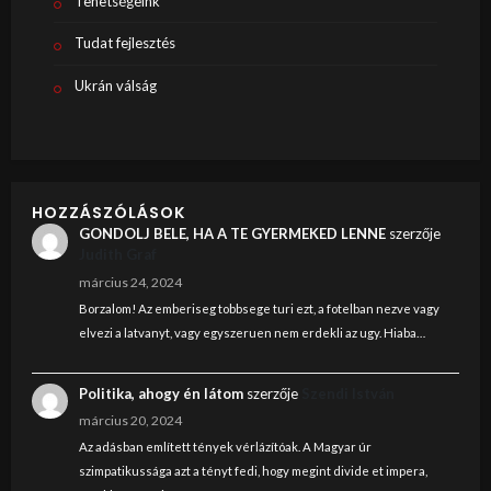
Tehetségeink
Tudat fejlesztés
Ukrán válság
HOZZÁSZÓLÁSOK
GONDOLJ BELE, HA A TE GYERMEKED LENNE
szerzője
Judith Graf
március 24, 2024
Borzalom! Az emberiseg tobbsege turi ezt, a fotelban nezve vagy
elvezi a latvanyt, vagy egyszeruen nem erdekli az ugy. Hiaba…
Politika, ahogy én látom
szerzője
Szendi István
március 20, 2024
Az adásban említett tények vérlázítóak. A Magyar úr
szimpatikussága azt a tényt fedi, hogy megint divide et impera,