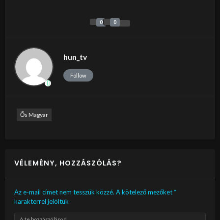
0
0
hun_tv
Follow
Ős Magyar
VÉLEMÉNY, HOZZÁSZÓLÁS?
Az e-mail címet nem tesszük közzé.
A kötelező mezőket
*
karakterrel jelöltük
A te hozzászólásod