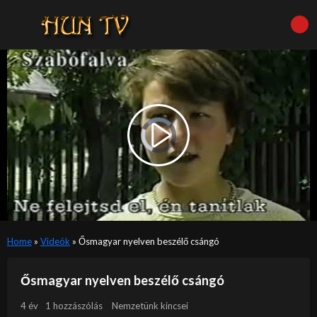
Video
Player
is
Play
loading.
Video
Home
»
Videók
»
Ősmagyar nyelven beszélő csángó
Ősmagyar nyelven beszélő csángó
4 év
1 hozzászólás
Nemzetünk kincsei