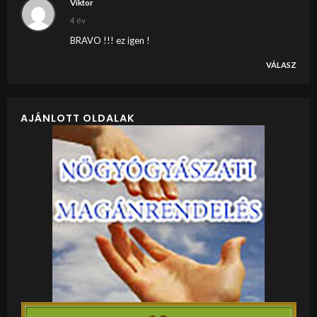
Viktor
4 év
BRAVO !!! ez igen !
VÁLASZ
AJÁNLOTT OLDALAK