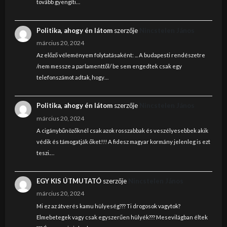
tovább gyengíti…
Politika, ahogy én látom
szerzője
Nincstelen János
március 20, 2024
Az előző véleményem folytatásaként: ... A budapesti rendészetre
/nem messze a parlamenttől/ be sem engedtek csak egy
telefonszámot adtak, hogy…
Politika, ahogy én látom
szerzője
Nincstelen János
március 20, 2024
A cigánybűnözőknél csak azok rosszabbak és veszélyesebbek akik
védik és támogatják őket!!! A fidesz magyar kormány jelenleg is ezt
teszi.…
EGY KIS ÚTMUTATÓ
szerzője
Nincstelen János
március 20, 2024
Mi ez az átverés kamu hülyeség??? Ti drogosok vagytok?
Elmebetegek vagy csak egyszerűen hülyék??? Mesevilágban éltek