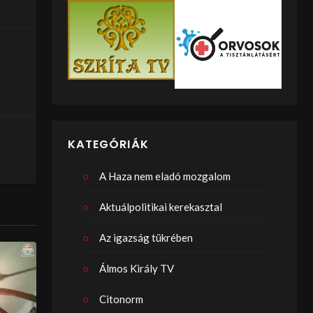
KATEGÓRIÁK
A Haza nem eladó mozgalom
Aktuálpolitikai kerekasztal
Az igazság tükrében
Álmos Király TV
Citonorm