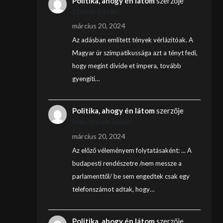
Politika, ahogy én látom
szerzője
Szendi István
március 20, 2024
Az adásban említett tények vérlázítóak. A
Magyar úr szimpatikussága azt a tényt fedi,
hogy megint divide et impera, tovább
gyengíti…
Politika, ahogy én látom
szerzője
Nincstelen János
március 20, 2024
Az előző véleményem folytatásaként: ... A
budapesti rendészetre /nem messze a
parlamenttől/ be sem engedtek csak egy
telefonszámot adtak, hogy…
Politika, ahogy én látom
szerzője