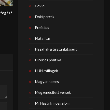
Covid
fogás !
Doki percek
Ermitázs
Fiatalítás
Hazafiak a tisztánlátásért
Hírek és politika
HUN csillagok
Magyar nemes
Megzenésített versek
Mi Hazánk mozgalom