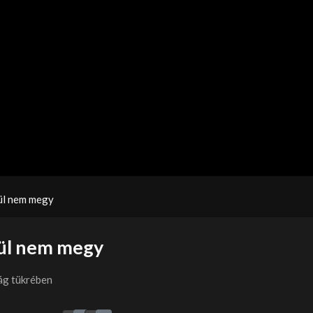
ül nem megy
ül nem megy
ág tükrében