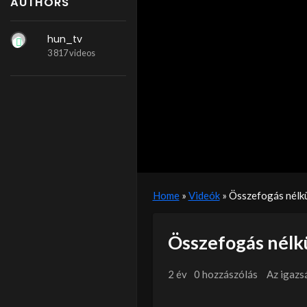
AUTHORS
hun_tv
3 817 videos
Home
»
Videók
»
Összefogás nélk
Összefogás nélk
2 év
0 hozzászólás
Az igazs