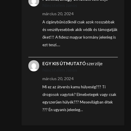
Nincstelen János
március 20, 2024
A cigánybűnözőknél csak azok rosszabbak
és veszélyesebbek akik védik és támogatják
őket!!! A fidesz magyar kormány jelenleg is
ezt teszi.…
EGY KIS ÚTMUTATÓ
szerzője
Nincstelen János
március 20, 2024
Mi ez az átverés kamu hülyeség??? Ti
drogosok vagytok? Elmebetegek vagy csak
egyszerűen hülyék??? Mesevilágban éltek
??? Én ugyanis jelenleg…