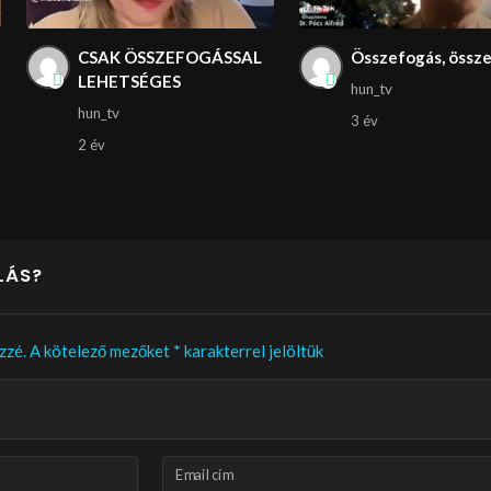
CSAK ÖSSZEFOGÁSSAL
Összefogás, össze
LEHETSÉGES
hun_tv
hun_tv
3 év
2 év
LÁS?
zzé.
A kötelező mezőket
*
karakterrel jelöltük
Email cím