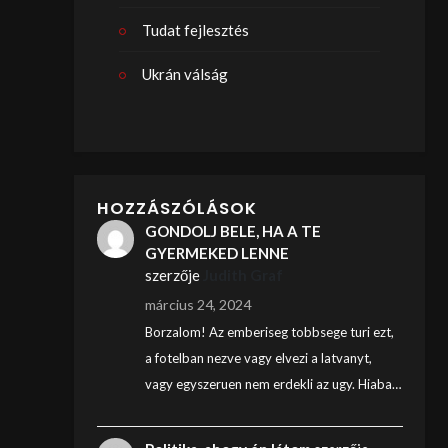
Tudat fejlesztés
Ukrán válság
HOZZÁSZÓLÁSOK
GONDOLJ BELE, HA A TE
GYERMEKED LENNE
szerzője
Judith Graf
március 24, 2024
Borzalom! Az emberiseg tobbsege turi ezt,
a fotelban nezve vagy elvezi a latvanyt,
vagy egyszeruen nem erdekli az ugy. Hiaba…