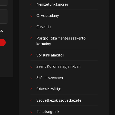
Nemzetünk kincsei
Orvostudány
Ősvallás
z.
Pártpolitika mentes szakértői
kormány
Sorsunk alakítói
Szent Korona napjainkban
Széllel szemben
Szkíta hitvilág
Szövetkezők szövetkezete
Tehetségeink