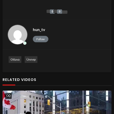
0
0
hun_tv
Follow
Ottava
Ünnep
RELATED VIDEOS
0
0