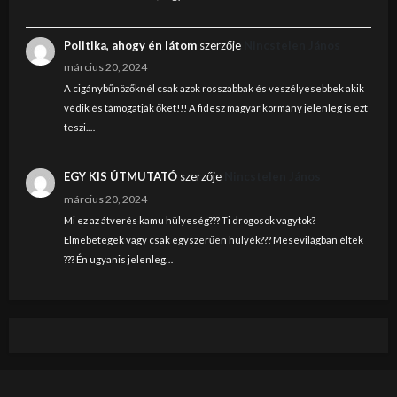
Politika, ahogy én látom
szerzője
Nincstelen János
március 20, 2024
A cigánybűnözőknél csak azok rosszabbak és veszélyesebbek akik
védik és támogatják őket!!! A fidesz magyar kormány jelenleg is ezt
teszi.…
EGY KIS ÚTMUTATÓ
szerzője
Nincstelen János
március 20, 2024
Mi ez az átverés kamu hülyeség??? Ti drogosok vagytok?
Elmebetegek vagy csak egyszerűen hülyék??? Mesevilágban éltek
??? Én ugyanis jelenleg…