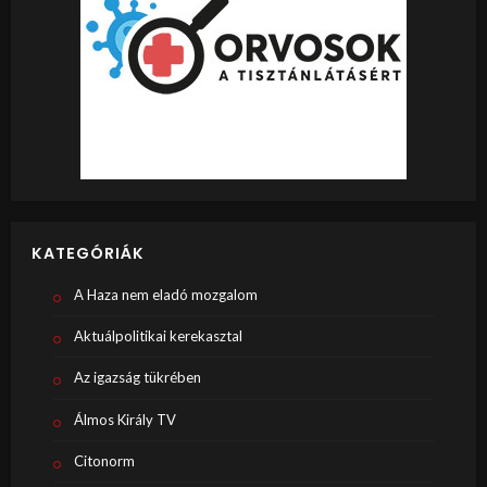
KATEGÓRIÁK
A Haza nem eladó mozgalom
Aktuálpolitikai kerekasztal
Az igazság tükrében
Álmos Király TV
Citonorm