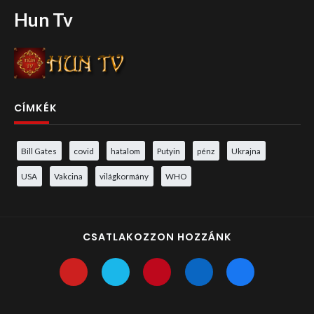
Hun Tv
CÍMKÉK
Bill Gates
covid
hatalom
Putyin
pénz
Ukrajna
USA
Vakcina
világkormány
WHO
CSATLAKOZZON HOZZÁNK