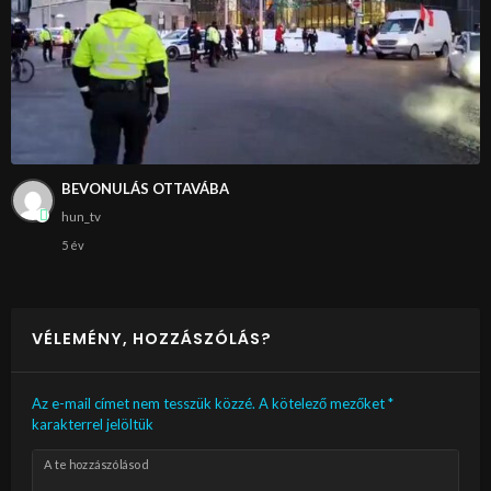
BEVONULÁS OTTAVÁBA
hun_tv
5 év
VÉLEMÉNY, HOZZÁSZÓLÁS?
Az e-mail címet nem tesszük közzé.
A kötelező mezőket
*
karakterrel jelöltük
A te hozzászólásod