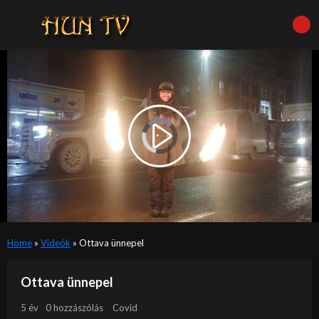
Video
Player
is
Play
loading.
Video
Home
»
Videók
»
Ottava ünnepel
Ottava ünnepel
5 év
0 hozzászólás
Covid