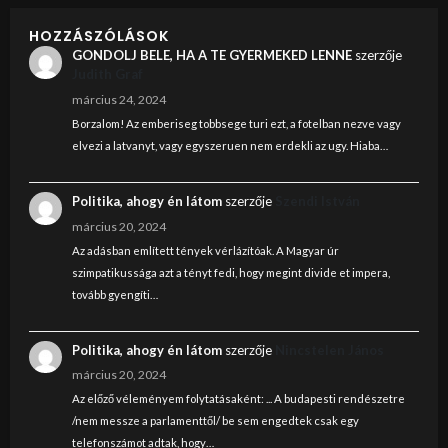
HOZZÁSZÓLÁSOK
GONDOLJ BELE, HA A TE GYERMEKED LENNE
szerzője
Judith Graf
március 24, 2024
Borzalom! Az emberiseg tobbsege turi ezt, a fotelban nezve vagy
elvezi a latvanyt, vagy egyszeruen nem erdekli az ugy. Hiaba…
Politika, ahogy én látom
szerzője
Szendi István
március 20, 2024
Az adásban említett tények vérlázítóak. A Magyar úr
szimpatikussága azt a tényt fedi, hogy megint divide et impera,
tovább gyengíti…
Politika, ahogy én látom
szerzője
Nincstelen János
március 20, 2024
Az előző véleményem folytatásaként: ... A budapesti rendészetre
/nem messze a parlamenttől/ be sem engedtek csak egy
telefonszámot adtak, hogy…