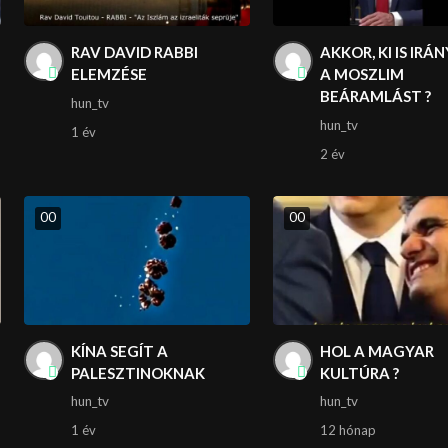
RAV DAVID RABBI
AKKOR, KI IS IRÁ
ELEMZÉSE
A MOSZLIM
BEÁRAMLÁST ?
hun_tv
hun_tv
1 év
2 év
0
0
0
0
KÍNA SEGÍT A
HOL A MAGYAR
PALESZTINOKNAK
KULTÚRA ?
hun_tv
hun_tv
1 év
12 hónap