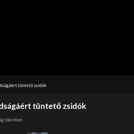
dságáért tüntető zsidók
dságáért tüntető zsidók
ág tükrében