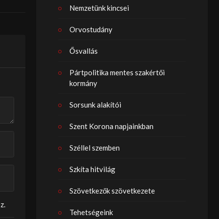
Nemzetünk kincsei
Orvostudány
Ősvallás
Pártpolitika mentes szakértői
kormány
Sorsunk alakítói
Szent Korona napjainkban
Széllel szemben
Szkíta hitvilág
Szövetkezők szövetkezete
z.
Tehetségeink