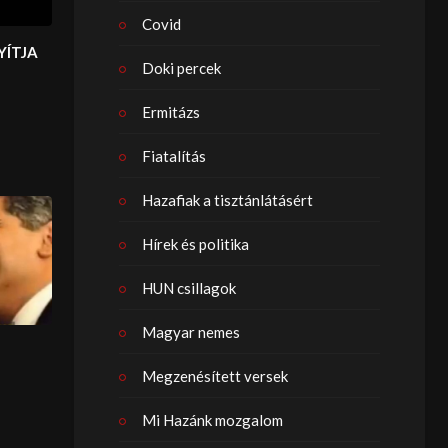
Covid
NYÍTJA
Doki percek
Ermitázs
Fiatalítás
Hazafiak a tisztánlátásért
Hírek és politika
HUN csillagok
Magyar nemes
Megzenésített versek
Mi Hazánk mozgalom