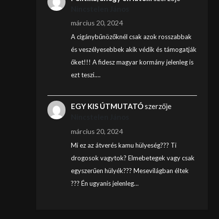
Nincstelen János
március 20, 2024
A cigánybűnözőknél csak azok rosszabbak
és veszélyesebbek akik védik és támogatják
őket!!! A fidesz magyar kormány jelenleg is
ezt teszi.…
EGY KIS ÚTMUTATÓ
szerzője
Nincstelen János
március 20, 2024
Mi ez az átverés kamu hülyeség??? Ti
drogosok vagytok? Elmebetegek vagy csak
egyszerűen hülyék??? Mesevilágban éltek
??? Én ugyanis jelenleg…