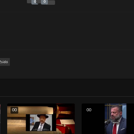
0
0
Zsidó
0
0
0
0