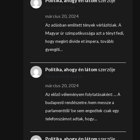
Politika, ahogy én látom
szerzője
Szendi István
március 20, 2024
Az adásban említett tények vérlázítóak. A
Magyar úr szimpatikussága azt a tényt fedi,
hogy megint divide et impera, tovább
gyengíti…
Politika, ahogy én látom
szerzője
Nincstelen János
március 20, 2024
Az előző véleményem folytatásaként: ... A
budapesti rendészetre /nem messze a
parlamenttől/ be sem engedtek csak egy
telefonszámot adtak, hogy…
Politika, ahogy én látom
szerzője