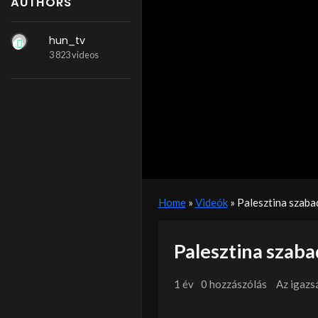
AUTHORS
hun_tv
3 823 videos
Home
»
Videók
»
Palesztina szaba
Palesztina szaba
1 év
0 hozzászólás
Az igazs