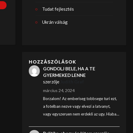
Tudat fejlesztés
Ukrán válság
HOZZÁSZÓLÁSOK
GONDOLJ BELE, HA A TE
GYERMEKED LENNE
szerzője
Judith Graf
március 24, 2024
Borzalom! Az emberiseg tobbsege turi ezt,
a fotelban nezve vagy elvezi a latvanyt,
vagy egyszeruen nem erdekli az ugy. Hiaba…