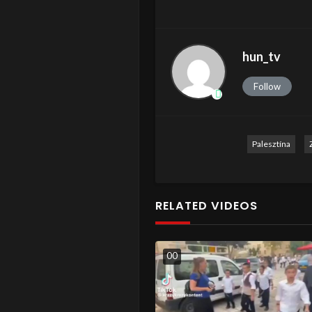
hun_tv
Follow
Palesztína
RELATED VIDEOS
0
0