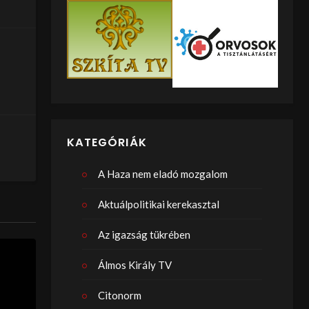
KATEGÓRIÁK
A Haza nem eladó mozgalom
Aktuálpolitikai kerekasztal
Az igazság tükrében
Álmos Király TV
Citonorm