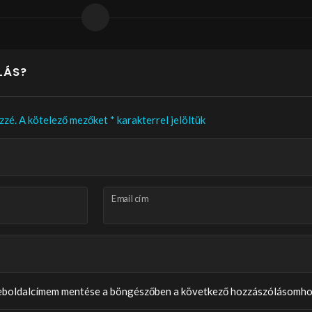
LÁS?
zzé.
A kötelező mezőket
*
karakterrel jelöltük
Email cím
weboldalcímem mentése a böngészőben a következő hozzászólásomho