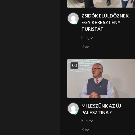
ZSIDÓK ELÜLDÖZNEK
EGY KERESZTÉNY
TURISTÁT
hun_tv
3 év
0
0
MI LESZÜNK AZ ÚJ
PALESZTINA ?
hun_tv
3 év