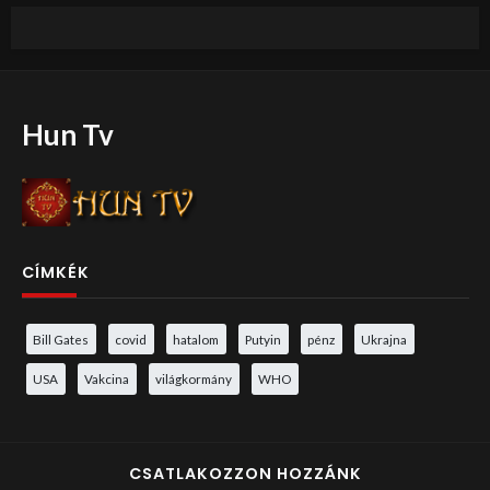
Hun Tv
CÍMKÉK
Bill Gates
covid
hatalom
Putyin
pénz
Ukrajna
USA
Vakcina
világkormány
WHO
CSATLAKOZZON HOZZÁNK