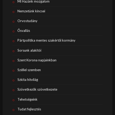
Mi Hazánk mozgalom
Nemzetünk kincsei
Orvostudány
Ősvallás
Pártpolitika mentes szakértői kormány
Sorsunk alakítói
Szent Korona napjainkban
Széllel szemben
Szkíta hitvilág
Szövetkezők szövetkezete
Tehetségeink
Tudat fejlesztés