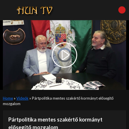
Video
Player
is
Play
loading.
Video
Home
»
Videók
»
Pártpolitika mentes szakértő kormányt elősegítő
mozgalom
Pártpolitika mentes szakértő kormányt
elősegítő mozgalom