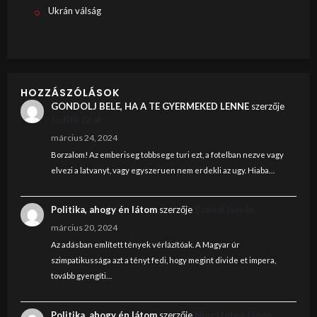
Ukrán válság
HOZZÁSZÓLÁSOK
GONDOLJ BELE, HA A TE GYERMEKED LENNE
szerzője
Judith Graf
március 24, 2024
Borzalom! Az emberiseg tobbsege turi ezt, a fotelban nezve vagy
elvezi a latvanyt, vagy egyszeruen nem erdekli az ugy. Hiaba…
Politika, ahogy én látom
szerzője
Szendi István
március 20, 2024
Az adásban említett tények vérlázítóak. A Magyar úr
szimpatikussága azt a tényt fedi, hogy megint divide et impera,
tovább gyengíti…
Politika, ahogy én látom
szerzője
Nincstelen János