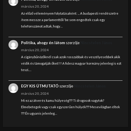
március 20, 2024
Az előző véleményem folytatásaként: ... A budapesti rendészetre
/nem messze a parlamenttől/ be sem engedtek csak egy
telefonszámot adtak, hogy…
Politika, ahogy én látom
szerzője
Nincstelen János
március 20, 2024
A cigánybűnözőknél csak azok rosszabbak és veszélyesebbek akik
védik és támogatják őket!!! A fidesz magyar kormány jelenleg is ezt
teszi.…
EGY KIS ÚTMUTATÓ
szerzője
Nincstelen János
március 20, 2024
Mi ez az átverés kamu hülyeség??? Ti drogosok vagytok?
Elmebetegek vagy csak egyszerűen hülyék??? Mesevilágban éltek
??? Én ugyanis jelenleg…