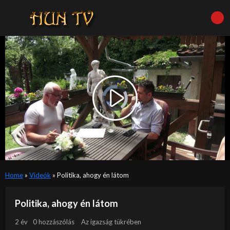
Video
Player
is
Play
loading.
Video
Home
»
Videók
»
Politika, ahogy én látom
Politika, ahogy én látom
2 év
0 hozzászólás
Az igazság tükrében