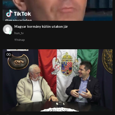
Magyar kormány külön utakon jár
hun_tv
9 hónap
0
0