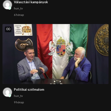
Választási kampányok
hun_tv
6 hónap
0
0
Politikai szélmalom
hun_tv
9 hónap