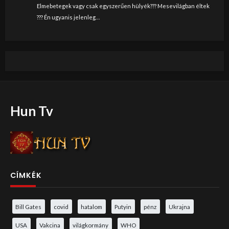
Elmebetegek vagy csak egyszerűen hülyék??? Mesevilágban éltek
??? Én ugyanis jelenleg…
Hun Tv
CÍMKÉK
Bill Gates
covid
hatalom
Putyin
pénz
Ukrajna
USA
Vakcina
világkormány
WHO