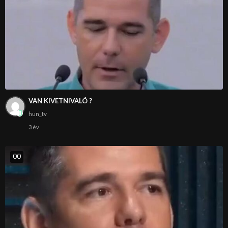
VAN KIVETNIVALÓ ?
hun_tv
3 év
0
0