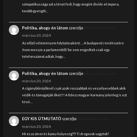
szimpatikussága azt a tényt fedi, hogy megint divide et impera,
tovább gyengíti…
Politika, ahogy én látom
szerzője
Nincstelen János
március 20, 2024
Az előző véleményem folytatásaként: ... A budapesti rendészetre
/nem messze a parlamenttől/ be sem engedtek csak egy
telefonszámot adtak, hogy…
Politika, ahogy én látom
szerzője
Nincstelen János
március 20, 2024
A cigánybűnözőknél csak azok rosszabbak és veszélyesebbek akik
védik és támogatják őket!!! A fidesz magyar kormány jelenleg is ezt
teszi.…
EGY KIS ÚTMUTATÓ
szerzője
Nincstelen János
március 20, 2024
Mi ez az átverés kamu hülyeség??? Ti drogosok vagytok?