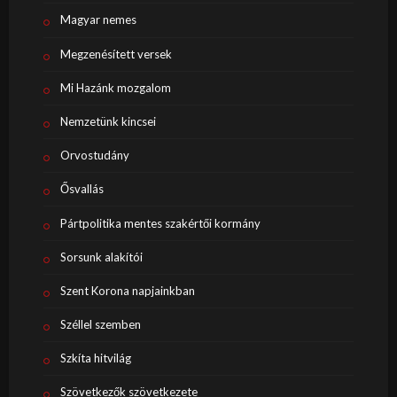
Magyar nemes
Megzenésített versek
Mi Hazánk mozgalom
Nemzetünk kincsei
Orvostudány
Ősvallás
Pártpolitika mentes szakértői kormány
Sorsunk alakítói
Szent Korona napjainkban
Széllel szemben
Szkíta hitvilág
Szövetkezők szövetkezete