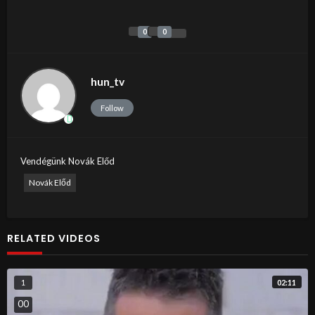
0
0
hun_tv
Follow
Vendégünk Novák Előd
Novák Előd
RELATED VIDEOS
02:11
1
0
0