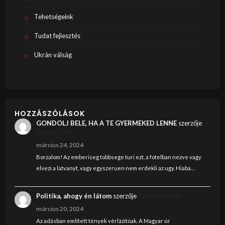
Tehetségeink
Tudat fejlesztés
Ukrán válság
HOZZÁSZÓLÁSOK
GONDOLJ BELE, HA A TE GYERMEKED LENNE
szerzője
Judith Graf
március 24, 2024
Borzalom! Az emberiseg tobbsege turi ezt, a fotelban nezve vagy
elvezi a latvanyt, vagy egyszeruen nem erdekli az ugy. Hiaba…
Politika, ahogy én látom
szerzője
Szendi István
március 20, 2024
Az adásban említett tények vérlázítóak. A Magyar úr