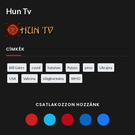
Hun Tv
CÍMKÉK
Bill Gates
covid
hatalom
Putyin
pénz
Ukrajna
USA
Vakcina
világkormány
WHO
CSATLAKOZZON HOZZÁNK