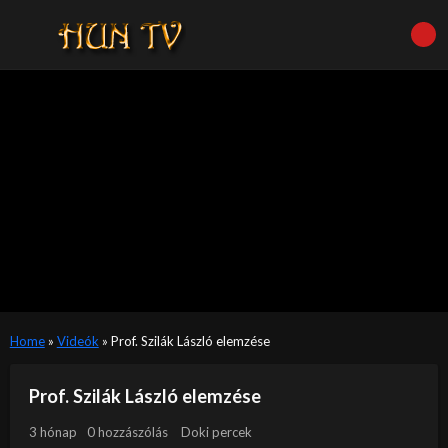
Home
»
Videók
»
Prof. Szilák László elemzése
Prof. Szilák László elemzése
3 hónap
0 hozzászólás
Doki percek