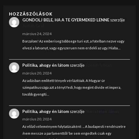
HOZZÁSZÓLÁSOK
GONDOLJ BELE, HA A TE GYERMEKED LENNE
szerzője
Judith Graf
március 24, 2024
Borzalom! Az emberiseg tobbsege turi ezt, a fotelban nezve vagy
elvezi a latvanyt, vagy egyszeruen nem erdekli az ugy. Hiaba…
Politika, ahogy én látom
szerzője
Szendi István
március 20, 2024
Az adásban említett tények vérlázítóak. A Magyar úr
szimpatikussága azt a tényt fedi, hogy megint divide et impera,
tovább gyengíti…
Politika, ahogy én látom
szerzője
Nincstelen János
március 20, 2024
Az előző véleményem folytatásaként: ... A budapesti rendészetre
/nem messze a parlamenttől/ be sem engedtek csak egy