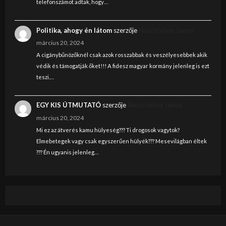
telefonszámot adtak, hogy…
Politika, ahogy én látom
szerzője
Nincstelen János
március 20, 2024
A cigánybűnözőknél csak azok rosszabbak és veszélyesebbek akik
védik és támogatják őket!!! A fidesz magyar kormány jelenleg is ezt
teszi.…
EGY KIS ÚTMUTATÓ
szerzője
Nincstelen János
március 20, 2024
Mi ez az átverés kamu hülyeség??? Ti drogosok vagytok?
Elmebetegek vagy csak egyszerűen hülyék??? Mesevilágban éltek
??? Én ugyanis jelenleg…