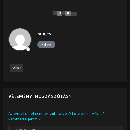
0
0
hun_tv
Follow
Szilák
VÉLEMÉNY, HOZZÁSZÓLÁS?
Az e-mail címet nem tesszük közzé.
A kötelező mezőket
*
karakterrel jelöltük
A te hozzászólásod