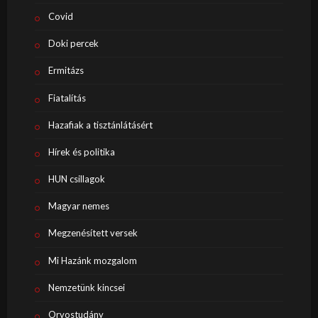
Covid
Doki percek
Ermitázs
Fiatalítás
Hazafiak a tisztánlátásért
Hírek és politika
HUN csillagok
Magyar nemes
Megzenésített versek
Mi Hazánk mozgalom
Nemzetünk kincsei
Orvostudány