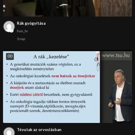
Rák gyógyítása
hun_tv
3 nap
0
0
Tévutak az orvoslásban