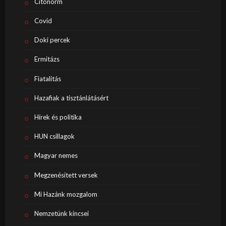
Citonorm
Covid
Doki percek
Ermitázs
Fiatalítás
Hazafiak a tisztánlátásért
Hírek és politika
HUN csillagok
Magyar nemes
Megzenésített versek
Mi Hazánk mozgalom
Nemzetünk kincsei