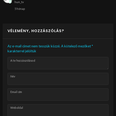
hun_tv
5 hónap
VÉLEMÉNY, HOZZÁSZÓLÁS?
Az e-mail címet nem tesszük közzé.
A kötelező mezőket
*
karakterrel jelöltük
A te hozzászólásod
Név
Email cím
Weboldal