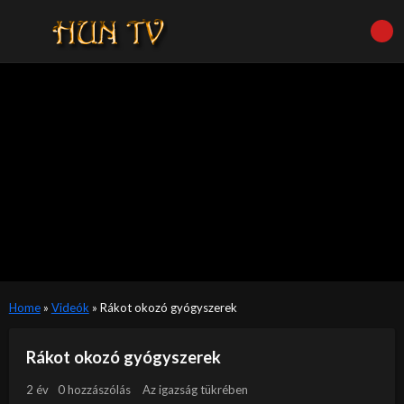
Home
»
Videók
»
Rákot okozó gyógyszerek
Rákot okozó gyógyszerek
2 év
0 hozzászólás
Az igazság tükrében