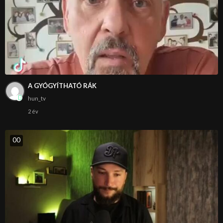
A GYÓGYÍTHATÓ RÁK
hun_tv
2 év
0
0