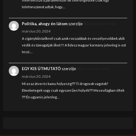
/nem messze a parlamenttől/ be sem engedtek csak egy
telefonszámot adtak, hogy…
Politika, ahogy én látom
szerzője
Nincstelen János
március 20, 2024
A cigánybűnözőknél csak azok rosszabbak és veszélyesebbek akik
védik és támogatják őket!!! A fidesz magyar kormány jelenleg is ezt
teszi.…
EGY KIS ÚTMUTATÓ
szerzője
Nincstelen János
március 20, 2024
Mi ez az átverés kamu hülyeség??? Ti drogosok vagytok?
Elmebetegek vagy csak egyszerűen hülyék??? Mesevilágban éltek
??? Én ugyanis jelenleg…