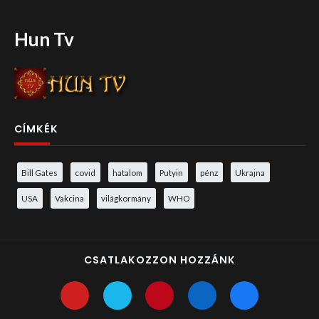
Hun Tv
CÍMKÉK
Bill Gates
covid
hatalom
Putyin
pénz
Ukrajna
USA
Vakcina
világkormány
WHO
CSATLAKOZZON HOZZÁNK