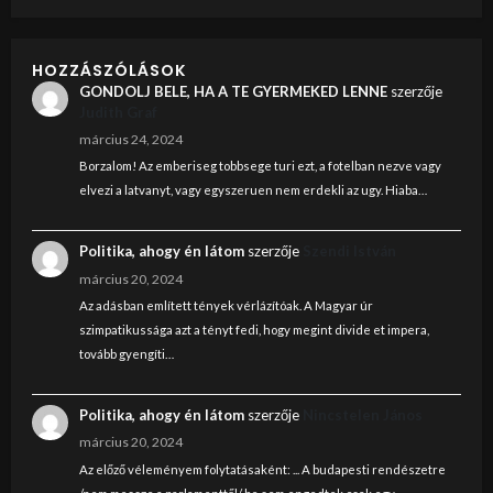
HOZZÁSZÓLÁSOK
GONDOLJ BELE, HA A TE GYERMEKED LENNE
szerzője
Judith Graf
március 24, 2024
Borzalom! Az emberiseg tobbsege turi ezt, a fotelban nezve vagy
elvezi a latvanyt, vagy egyszeruen nem erdekli az ugy. Hiaba…
Politika, ahogy én látom
szerzője
Szendi István
március 20, 2024
Az adásban említett tények vérlázítóak. A Magyar úr
szimpatikussága azt a tényt fedi, hogy megint divide et impera,
tovább gyengíti…
Politika, ahogy én látom
szerzője
Nincstelen János
március 20, 2024
Az előző véleményem folytatásaként: ... A budapesti rendészetre