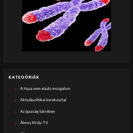
KATEGÓRIÁK
A Haza nem eladó mozgalom
Aktuálpolitikai kerekasztal
Az igazság tükrében
Álmos Király TV